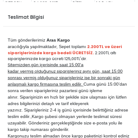
CITROEN
C4 2011-2017
DİZEL
1.6 E-HDi
CITROEN
C4 2011-2017
DİZEL
1.6 HDi
Teslimat Bilgisi
Tüm gönderilerimiz
Aras Kargo
2.200TL ve üzeri
aracılığıyla yapılmaktadır,
Sepet toplamı
siparişlerinizde kargo bedeli ÜCRETSİZ.
2.200TL altı
siparişlerinizde kargo ücreti 125,00TL'dir.
Sitemizden
gün içerisinde saat 15:00'a
vermiş olduğunuz siparişleriniz
kadar
aynı gün, saat 15:00
sonrası vermiş olduğunuz siparişleriniz ise bir sonraki gün
anlaşmalı kargo firmasına teslim edilir.
Cuma günü 15:00’dan
sonra verilen siparişleriniz pazartesi günü işleme
alınır. Siparişinizin en hızlı bir şekilde size ulaşması için lütfen
adres bilgilerinizi detaylı ve tarif ekleyerek
yazınız. Siparişleriniz 2-4 iş günü içerisinde belirttiğiniz adrese
teslim edilir.,
Kargo şubesi olmayan yerlerde teslimat süresi
uzayabilir. Gönderiniz gerçekleştiğinde size e-posta yolu ile
kargo takip numarası gönderilir.
Kargonuzu teslim almadan önce kargo paketinizi kontrol ediniz