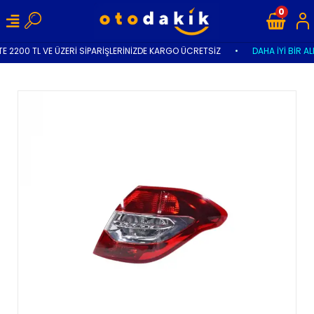
0
E 2200 TL VE ÜZERİ SİPARİŞLERİNİZDE KARGO ÜCRETSİZ
•
DAHA İYİ BİR AL