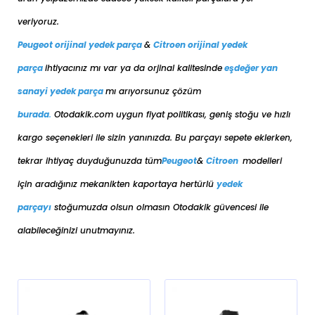
veriyoruz.
Peugeot orijinal yedek parça
&
Citroen orijinal yedek
parça
ihtiyacınız mı var ya da orjinal kalitesinde
eşdeğer
yan
sanayi yedek parça
mı arıyorsunuz çözüm
burada
.
Otodakik.com uygun fiyat politikası, geniş stoğu ve hızlı
kargo seçenekleri ile sizin yanınızda. Bu parçayı sepete eklerken,
tekrar ihtiyaç duyduğunuzda tüm
Peugeot
&
Citroen
modelleri
için aradığınız mekanikten kaportaya her
türlü
yedek
parçayı
stoğumuzda olsun olmasın Otodakik güvencesi ile
alabileceğinizi unutmayınız.