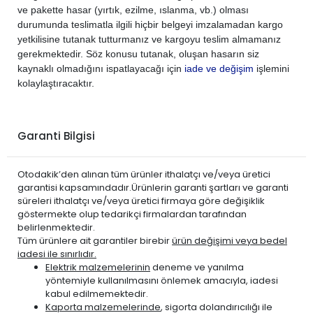
ve pakette hasar (yırtık, ezilme, ıslanma, vb.) olması
durumunda teslimatla ilgili hiçbir belgeyi imzalamadan kargo
yetkilisine tutanak tutturmanız ve kargoyu teslim almamanız
gerekmektedir. Söz konusu tutanak, oluşan hasarın siz
kaynaklı olmadığını ispatlayacağı için
iade ve değişim
işlemini
kolaylaştıracaktır.
Garanti Bilgisi
Otodakik’den alınan tüm ürünler ithalatçı ve/veya üretici
garantisi kapsamındadır.Ürünlerin garanti şartları ve garanti
süreleri ithalatçı ve/veya üretici firmaya göre değişiklik
göstermekte olup tedarikçi firmalardan tarafından
belirlenmektedir.
Tüm ürünlere ait garantiler birebir
ürün değişimi veya bedel
iadesi ile sınırlıdır.
Elektrik malzemelerinin
deneme ve yanılma
yöntemiyle kullanılmasını önlemek amacıyla, iadesi
kabul edilmemektedir.
Kaporta malzemelerinde
, sigorta dolandırıcılığı ile