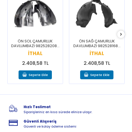
ÖN SOL ÇAMURLUK
ÖN SAĞ ÇAMURLUK
DAVLUMBAZI 9825282080
DAVLUMBAZI 9825281680
/ 3008 5008 16-20
/ 3008 5008 16-20
İTHAL
İTHAL
2.408,58 TL
2.408,58 TL
Sepete Ekle
Sepete Ekle
Hızlı Teslimat
Siparişleriniz en kısa sürede elinize ulaşır.
Güvenli Alışveriş
Güvenli ve kolay ödeme sistemi