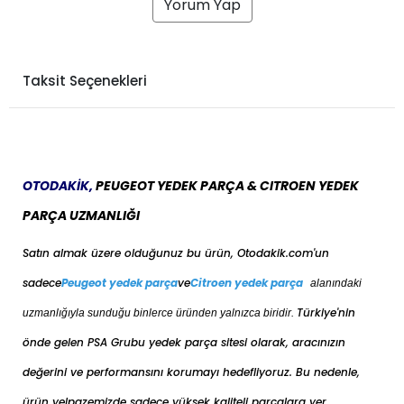
Yorum Yap
Taksit Seçenekleri
OTODAKİK,
PEUGEOT YEDEK PARÇA & CITROEN YEDEK
PARÇA UZMANLIĞI
Satın almak üzere olduğunuz bu ürün, Otodakik.com'un
sadece
Peugeot yedek parça
ve
Citroen yedek parça
alanındaki
Türkiye'nin
uzmanlığıyla sunduğu binlerce üründen yalnızca biridir.
önde gelen PSA Grubu yedek parça sitesi olarak, aracınızın
değerini ve performansını korumayı hedefliyoruz. Bu nedenle,
ürün yelpazemizde sadece yüksek kaliteli parçalara yer