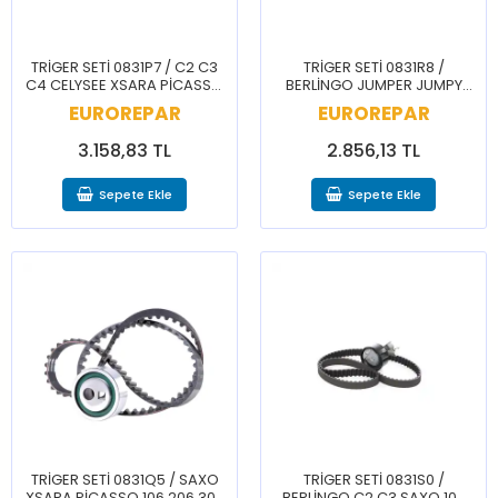
TRİGER SETİ 0831P7 / C2 C3
TRİGER SETİ 0831R8 /
C4 CELYSEE XSARA PİCASSO
BERLİNGO JUMPER JUMPY
2008 206 207 208 301 307
XSARA PİCASSO 206 306
EUROREPAR
EUROREPAR
308 PARTNER
406 BOXER EXPERT PARTNER
3.158,83 TL
2.856,13 TL
Sepete Ekle
Sepete Ekle
TRİGER SETİ 0831Q5 / SAXO
TRİGER SETİ 0831S0 /
XSARA PİCASSO 106 206 306
BERLİNGO C2 C3 SAXO 106