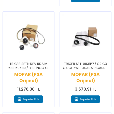
TRİGER SETİ+DEVİRDAİM
TRİGER SETİ 0831P7 / C2 C3
1638159680 / BERLİNGO C3
C4 CELYSEE XSARA PİCASSO
C4 CELYSEE 2008 208 3008
2008 206 207 208 301 307
MOPAR (PSA
MOPAR (PSA
301 308 508 PRTNR RFTR
308 PARTNER
Orijinal)
Orijinal)
11.276,30 TL
3.570,91 TL
Sepete Ekle
Sepete Ekle