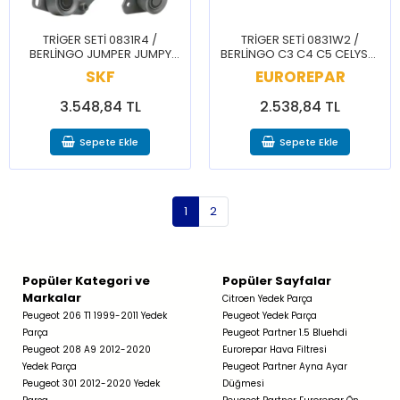
TRİGER SETİ 0831R4 /
TRİGER SETİ 0831W2 /
BERLİNGO JUMPER JUMPY
BERLİNGO C3 C4 C5 CELYSEE
XSARA 206 BOXER EXPERT
DS5 2008 207 208 3008 301
SKF
EUROREPAR
PARTNER
308 5008 508 PARTNER
RİFTER
3.548,84 TL
2.538,84 TL
Sepete Ekle
Sepete Ekle
1
2
Popüler Kategori ve
Popüler Sayfalar
Markalar
Citroen Yedek Parça
Peugeot 206 T1 1999-2011 Yedek
Peugeot Yedek Parça
Parça
Peugeot Partner 1.5 Bluehdi
Peugeot 208 A9 2012-2020
Eurorepar Hava Filtresi
Yedek Parça
Peugeot Partner Ayna Ayar
Peugeot 301 2012-2020 Yedek
Düğmesi