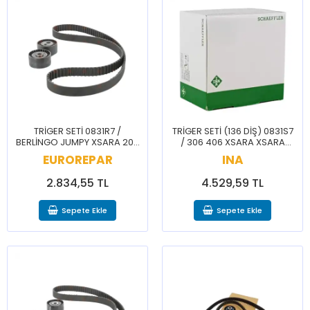
TRİGER SETİ 0831R7 /
TRİGER SETİ (136 DİŞ) 0831S7
BERLİNGO JUMPY XSARA 206
/ 306 406 XSARA XSARA
EXPERT PARTNER
PICASSO
EUROREPAR
INA
2.834,55 TL
4.529,59 TL
Sepete Ekle
Sepete Ekle