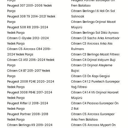
Parça
Peugeot Partner Eurorepar Ön
Peugeot 307 2001-2006 Yedek
Fren Balatası
Parça
Citroen Berlingo 1.6 Hdi Ön Sol
Peugeot 308 T9 2014-2021 Yedek
Salıncak
Parça
Citroen Berlingo Orijinal Mazot
Peugeot 508 R8 2019-2024
Müşürü
Yedek Parça
Citroen Berlingo Sol Dikiz Aynası
Citroen C-Elysée 2012-2024
Citroen C3 Sachs Arka Amortisör
Yedek Parça
Citroen C3 Aircross Arka Aks
Citroen C5 Aircross C84 2019-
Rulmanı
2024 Yedek Parça
Citroen C3 Berlingo Mazot Filtresi
Citroen C3 A51 2016-2024 Yedek
Citroen C4 Orjinal İridyum Buji
Parça
Citroen C3 Orijinal Ateşleme
Citroen C4 B7 2011-2017 Yedek
Bujisi
Parça
Citroen C3 Ön Kapı Gergisi
Peugeot 2008 P24E 2020-2024
Citroen C4 1.2 Puretech Eurorepar
Yedek Parça
Yağ Filtresi
Peugeot 3008 P84E 2017-2024
Citroen C4 1.4 Vti Orijinal Hararet
Yedek Parça
Müşürü
Peugeot Rifter L1 2018-2024
Citroen C4 Picasso Eurorepar Ön
Yedek Parça
Z Rot
Peugeot Partner 2008-2018
Citroen C5 Aircross Eurorepar
Yedek Parça
Arka Fren Balatası
Citroen Berlingo K9 2019-2024
Citroen C5 Aircross Mypart Ön