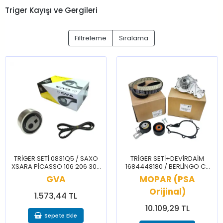
Triger Kayışı ve Gergileri
Filtreleme
Sıralama
TRİGER SETİ 0831Q5 / SAXO
TRİGER SETİ+DEVİRDAİM
XSARA PİCASSO 106 206 306
1684448180 / BERLİNGO C3
1.6 8V
C4 CELYSEE JUMPY DS5 208
GVA
MOPAR (PSA
3008 301 5008 PARTNER
Orijinal)
RİFTER
1.573,44 TL
10.109,29 TL
Sepete Ekle