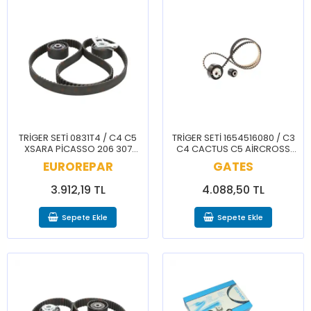
TRİGER SETİ 0831T4 / C4 C5
TRİGER SETİ 1654516080 / C3
XSARA PİCASSO 206 307
C4 CACTUS C5 AİRCROSS
406 407
CELYSEE DS3 2008 208 3008
EUROREPAR
GATES
301 308 408 5008
3.912,19 TL
4.088,50 TL
Sepete Ekle
Sepete Ekle