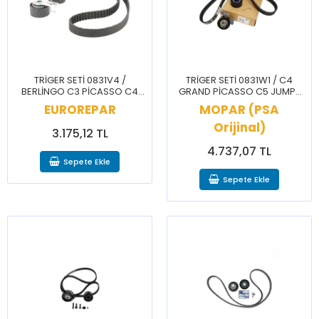
TRİGER SETİ 0831V4 /
TRİGER SETİ 0831W1 / C4
BERLİNGO C3 PİCASSO C4
GRAND PİCASSO C5 JUMPY
C5 JUMPY 206 207 3008 307
DS5 407 508 EXPERT
EUROREPAR
MOPAR (PSA
308 407 5008 EXPERT
PARTNER
Orijinal)
3.175,12 TL
4.737,07 TL
Sepete Ekle
Sepete Ekle