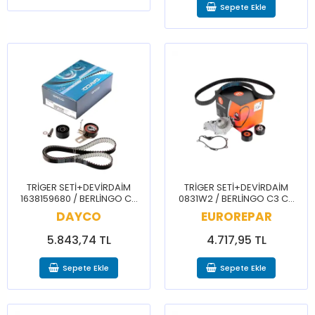
Sepete Ekle
TRİGER SETİ+DEVİRDAİM
TRİGER SETİ+DEVİRDAİM
1638159680 / BERLİNGO C3
0831W2 / BERLİNGO C3 C4
C4 CELYSEE 2008 208 3008
CELYSEE 2008 207 208 3008
DAYCO
EUROREPAR
301 308 508 PRTNR RFTR
301 308 5008 508 PRTNR
RFTR
5.843,74 TL
4.717,95 TL
Sepete Ekle
Sepete Ekle