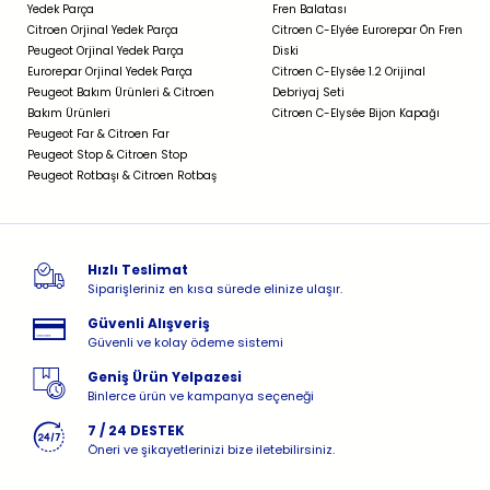
Yedek Parça
Fren Balatası
Citroen Orjinal Yedek Parça
Citroen C-Elyée Eurorepar Ön Fren
Peugeot Orjinal Yedek Parça
Diski
Eurorepar Orjinal Yedek Parça
Citroen C-Elysée 1.2 Orijinal
Peugeot Bakım Ürünleri & Citroen
Debriyaj Seti
Bakım Ürünleri
Citroen C-Elysée Bijon Kapağı
Peugeot Far & Citroen Far
Peugeot Stop & Citroen Stop
Peugeot Rotbaşı & Citroen Rotbaş
Hızlı Teslimat
Siparişleriniz en kısa sürede elinize ulaşır.
Güvenli Alışveriş
Güvenli ve kolay ödeme sistemi
Geniş Ürün Yelpazesi
Binlerce ürün ve kampanya seçeneği
7 / 24 DESTEK
Öneri ve şikayetlerinizi bize iletebilirsiniz.