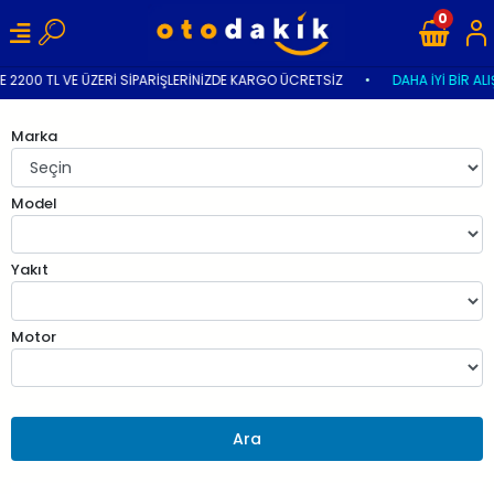
0
 2200 TL VE ÜZERİ SİPARİŞLERİNİZDE KARGO ÜCRETSİZ
•
DAHA İYİ BİR ALI
Marka
Model
Yakıt
Motor
Ara