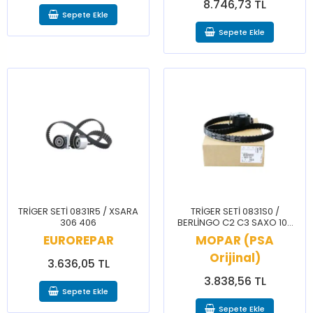
8.746,73 TL
Sepete Ekle
Sepete Ekle
TRİGER SETİ 0831R5 / XSARA
TRİGER SETİ 0831S0 /
306 406
BERLİNGO C2 C3 SAXO 106
206 206+ 207 306 307
EUROREPAR
MOPAR (PSA
PARTNER
Orijinal)
3.636,05 TL
3.838,56 TL
Sepete Ekle
Sepete Ekle