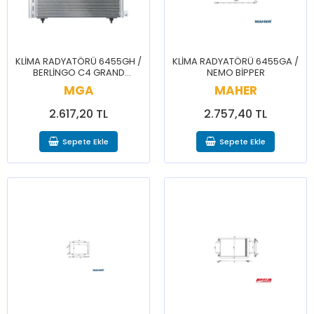
KLİMA RADYATÖRÜ 6455GH /
KLİMA RADYATÖRÜ 6455GA /
BERLİNGO C4 GRAND
NEMO BİPPER
PİCASSO DS5 3008 307 308
MGA
MAHER
5008 PARTNER RCZ
2.617,20 TL
2.757,40 TL
Sepete Ekle
Sepete Ekle