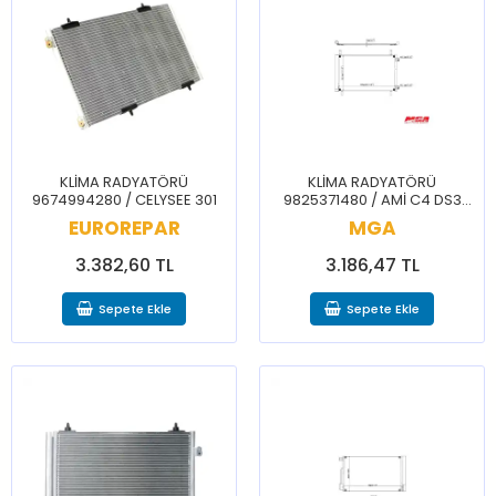
KLİMA RADYATÖRÜ
KLİMA RADYATÖRÜ
9674994280 / CELYSEE 301
9825371480 / AMİ C4 DS3
2008 208
EUROREPAR
MGA
3.382,60 TL
3.186,47 TL
Sepete Ekle
Sepete Ekle