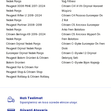
Yedek Parça
Yağ Filtresi
Peugeot 3008 P84E 2017-2024
Citroen C4 1.4 Vti Orijinal Hararet
Yedek Parça
Müşürü
Peugeot Rifter L1 2018-2024
Citroen C4 Picasso Eurorepar Ön
Yedek Parça
Z Rot
Peugeot Partner 2008-2018
Citroen C5 Aircross Eurorepar
Yedek Parça
Arka Fren Balatası
Citroen Berlingo K9 2019-2024
Citroen C5 Aircross Mypart Ön
Yedek Parça
Fren Balatası
Citroen Orjinal Yedek Parça
Citroen C-Elyée Eurorepar Ön Fren
Peugeot Orjinal Yedek Parça
Diski
Eurorepar Orjinal Yedek Parça
Citroen C-Elysée 1.2 Orijinal
Peugeot Bakım Ürünleri & Citroen
Debriyaj Seti
Bakım Ürünleri
Citroen C-Elysée Bijon Kapağı
Peugeot Far & Citroen Far
Peugeot Stop & Citroen Stop
Peugeot Rotbaşı & Citroen Rotbaş
Hızlı Teslimat
Siparişleriniz en kısa sürede elinize ulaşır.
Güvenli Alışveriş