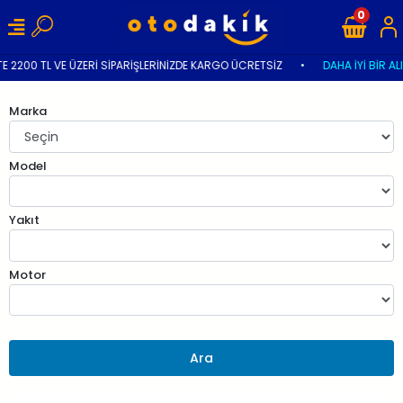
0
E 2200 TL VE ÜZERİ SİPARİŞLERİNİZDE KARGO ÜCRETSİZ
•
DAHA İYİ BİR AL
Marka
Model
Yakıt
Motor
Ara