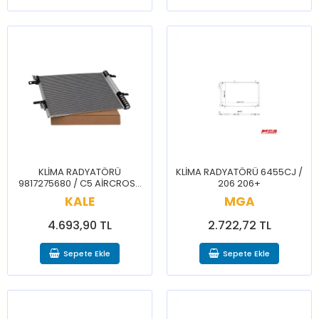
KLİMA RADYATÖRÜ
KLİMA RADYATÖRÜ 6455CJ /
9817275680 / C5 AİRCROSS
206 206+
3008 5008
KALE
MGA
4.693,90 TL
2.722,72 TL
Sepete Ekle
Sepete Ekle