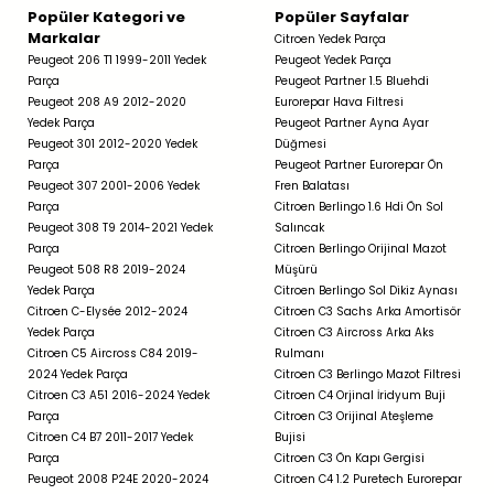
Popüler Kategori ve
Popüler Sayfalar
Markalar
Citroen Yedek Parça
Peugeot 206 T1 1999-2011 Yedek
Peugeot Yedek Parça
Parça
Peugeot Partner 1.5 Bluehdi
Peugeot 208 A9 2012-2020
Eurorepar Hava Filtresi
Yedek Parça
Peugeot Partner Ayna Ayar
Peugeot 301 2012-2020 Yedek
Düğmesi
Parça
Peugeot Partner Eurorepar Ön
Peugeot 307 2001-2006 Yedek
Fren Balatası
Parça
Citroen Berlingo 1.6 Hdi Ön Sol
Peugeot 308 T9 2014-2021 Yedek
Salıncak
Parça
Citroen Berlingo Orijinal Mazot
Peugeot 508 R8 2019-2024
Müşürü
Yedek Parça
Citroen Berlingo Sol Dikiz Aynası
Citroen C-Elysée 2012-2024
Citroen C3 Sachs Arka Amortisör
Yedek Parça
Citroen C3 Aircross Arka Aks
Citroen C5 Aircross C84 2019-
Rulmanı
2024 Yedek Parça
Citroen C3 Berlingo Mazot Filtresi
Citroen C3 A51 2016-2024 Yedek
Citroen C4 Orjinal İridyum Buji
Parça
Citroen C3 Orijinal Ateşleme
Citroen C4 B7 2011-2017 Yedek
Bujisi
Parça
Citroen C3 Ön Kapı Gergisi
Peugeot 2008 P24E 2020-2024
Citroen C4 1.2 Puretech Eurorepar