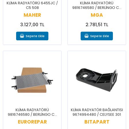
KLİMA RADYATÖRÜ 6455JC /
KLİMA RADYATÖRÜ
C5 508
9816746580 / BERLİNGO C4
JUMPY DS7 3008 308 5008
MAHER
MGA
508 EXPERT TRAVELLER
PARTNER RİFTER
3.127,00 TL
2.781,51 TL
Sepete Ekle
Sepete Ekle
KLİMA RADYATÖRÜ
KLİMA RADYATÖR BAĞLANTISI
9816746580 / BERLİNGO C4
9674994480 / CELYSEE 301
JUMPY DS7 3008 308 5008
EUROREPAR
BITAPART
508 EXPERT TRAVELLER
PARTNER RİFTER