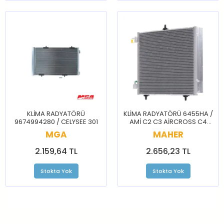
KLİMA RADYATÖRÜ
KLİMA RADYATÖRÜ 6455HA /
9674994280 / CELYSEE 301
AMİ C2 C3 AİRCROSS C4
CACTUS DS3 207 208
MGA
MAHER
2.159,64 TL
2.656,23 TL
Stokta Yok
Stokta Yok