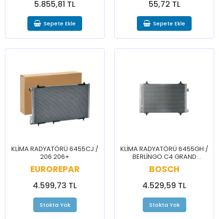
5.855,81 TL
55,72 TL
Sepete Ekle
Sepete Ekle
KLİMA RADYATÖRÜ 6455CJ /
KLİMA RADYATÖRÜ 6455GH /
206 206+
BERLİNGO C4 GRAND
PİCASSO DS5 3008 307 308
EUROREPAR
BOSCH
5008 PARTNER RCZ
4.599,73 TL
4.529,59 TL
Stokta Yok
Stokta Yok