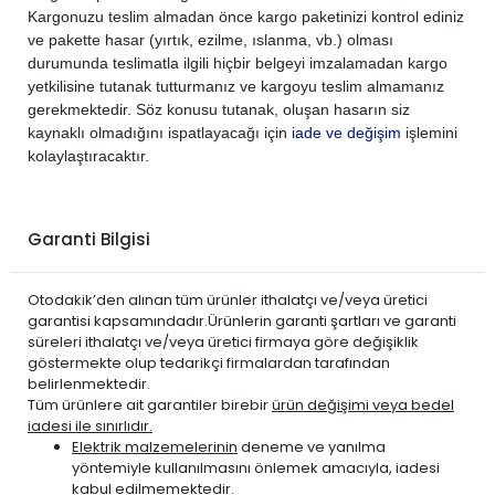
Kargonuzu teslim almadan önce kargo paketinizi kontrol ediniz
ve pakette hasar (yırtık, ezilme, ıslanma, vb.) olması
durumunda teslimatla ilgili hiçbir belgeyi imzalamadan kargo
yetkilisine tutanak tutturmanız ve kargoyu teslim almamanız
gerekmektedir. Söz konusu tutanak, oluşan hasarın siz
kaynaklı olmadığını ispatlayacağı için
iade ve değişim
işlemini
kolaylaştıracaktır.
Garanti Bilgisi
Otodakik’den alınan tüm ürünler ithalatçı ve/veya üretici
garantisi kapsamındadır.Ürünlerin garanti şartları ve garanti
süreleri ithalatçı ve/veya üretici firmaya göre değişiklik
göstermekte olup tedarikçi firmalardan tarafından
belirlenmektedir.
Tüm ürünlere ait garantiler birebir
ürün değişimi veya bedel
iadesi ile sınırlıdır.
Elektrik malzemelerinin
deneme ve yanılma
yöntemiyle kullanılmasını önlemek amacıyla, iadesi
kabul edilmemektedir.