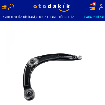
0
E 2200 TL VE ÜZERİ SİPARİŞLERİNİZDE KARGO ÜCRETSİZ
•
DAHA İYİ BİR AL