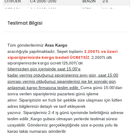
CITROEN
C4 2005-2010
BENZİN
2.0
CITROEN
C4 2005-2010
DİZEL
1.6 HDi
CITROEN
C4 2005-2010
DİZEL
2.0
Teslimat Bilgisi
PEUGEOT
307 2001-2006
BENZİN
1.4
PEUGEOT
307 2001-2006
BENZİN
1.6
PEUGEOT
307 2001-2006
BENZİN
2.0
Tüm gönderilerimiz
Aras Kargo
PEUGEOT
307 2001-2006
DİZEL
1.4 HDi
2.200TL ve üzeri
aracılığıyla yapılmaktadır,
Sepet toplamı
siparişlerinizde kargo bedeli ÜCRETSİZ.
2.200TL altı
PEUGEOT
307 2001-2006
DİZEL
1.6 HDi
siparişlerinizde kargo ücreti 125,00TL'dir.
PEUGEOT
307 2001-2006
DİZEL
2.0 HDi
Sitemizden
gün içerisinde saat 15:00'a
vermiş olduğunuz siparişleriniz
kadar
aynı gün, saat 15:00
PEUGEOT
307 2006-2009
BENZİN
1.4
sonrası vermiş olduğunuz siparişleriniz ise bir sonraki gün
PEUGEOT
307 2006-2009
BENZİN
1.6
anlaşmalı kargo firmasına teslim edilir.
Cuma günü 15:00’dan
PEUGEOT
307 2006-2009
BENZİN
2.0
sonra verilen siparişleriniz pazartesi günü işleme
alınır. Siparişinizin en hızlı bir şekilde size ulaşması için lütfen
PEUGEOT
307 2006-2009
DİZEL
1.6 HDi
adres bilgilerinizi detaylı ve tarif ekleyerek
PEUGEOT
PARTNER 2008-2018
DİZEL
1.6 BlueHDi
yazınız. Siparişleriniz 2-4 iş günü içerisinde belirttiğiniz adrese
PEUGEOT
PARTNER 2008-2018
DİZEL
1.6 HDi
teslim edilir.,
Kargo şubesi olmayan yerlerde teslimat süresi
uzayabilir. Gönderiniz gerçekleştiğinde size e-posta yolu ile
kargo takip numarası gönderilir.