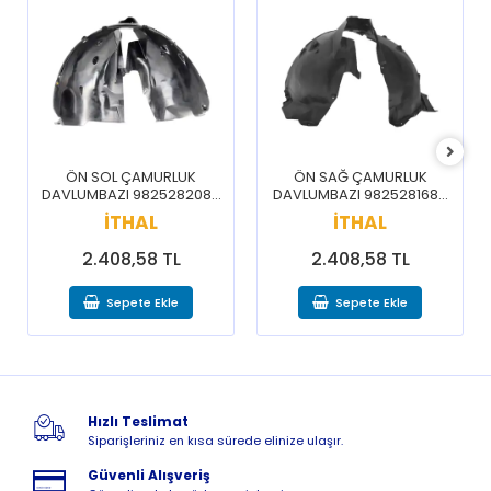
ÖN SOL ÇAMURLUK
ÖN SAĞ ÇAMURLUK
DAVLUMBAZI 9825282080
DAVLUMBAZI 9825281680
/ 3008 5008 16-20
/ 3008 5008 16-20
İTHAL
İTHAL
2.408,58 TL
2.408,58 TL
Sepete Ekle
Sepete Ekle
Hızlı Teslimat
Siparişleriniz en kısa sürede elinize ulaşır.
Güvenli Alışveriş