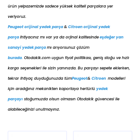
ürün yelpazemizde sadece yüksek kaliteli parçalara yer
veriyoruz.
Peugeot orijinal yedek parça
&
Citroen orijinal yedek
parça
ihtiyacınız mı var ya da orjinal kalitesinde
eşdeğer
yan
sanayi yedek parça
mı arıyorsunuz çözüm
burada
.
Otodakik.com uygun fiyat politikası, geniş stoğu ve hızlı
kargo seçenekleri ile sizin yanınızda. Bu parçayı sepete eklerken,
tekrar ihtiyaç duyduğunuzda tüm
Peugeot
&
Citroen
modelleri
için aradığınız mekanikten kaportaya her
türlü
yedek
parçayı
stoğumuzda olsun olmasın Otodakik güvencesi ile
alabileceğinizi unutmayınız.