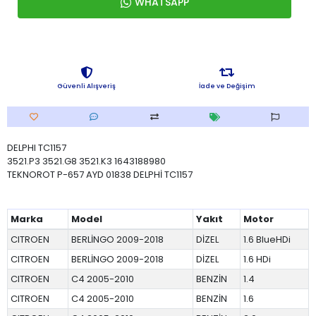
WHATSAPP
Güvenli Alışveriş
İade ve Değişim
DELPHI TC1157
3521.P3 3521.G8 3521.K3 1643188980
TEKNOROT P-657 AYD 01838 DELPHİ TC1157
Marka
Model
Yakıt
Motor
CITROEN
BERLİNGO 2009-2018
DİZEL
1.6 BlueHDi
CITROEN
BERLİNGO 2009-2018
DİZEL
1.6 HDi
CITROEN
C4 2005-2010
BENZİN
1.4
CITROEN
C4 2005-2010
BENZİN
1.6