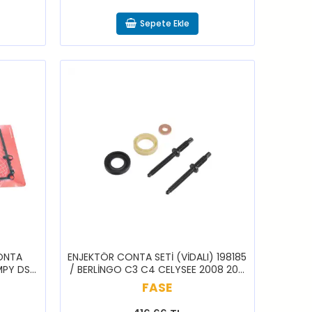
Sepete Ekle
ONTA
ENJEKTÖR CONTA SETİ (VİDALI) 198185
MPY DS5
/ BERLİNGO C3 C4 CELYSEE 2008 206
LLER
207 208 3008 301 307 308 PRTNR
FASE