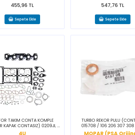
455,96 TL
547,76 TL
Sepete Ekle
Sepete Ekle
OR TAKIM CONTA KOMPLE
TURBO REKOR PULU (CONT
DİR KAPAK CONTASIZ) 0209JL /
015708 / 106 206 307 308
NEMO BİPPER
PARTNER BERLİNGO C3 C4 C
4U
MOPAR (PSA Orijin