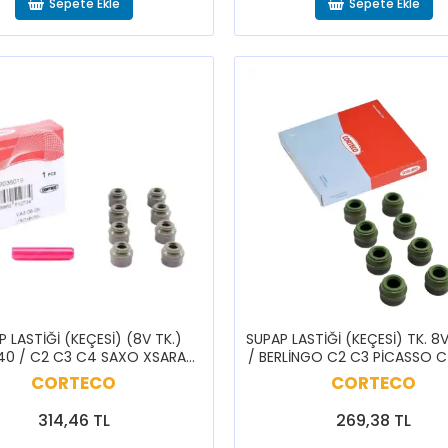
Sepete Ekle
Sepete Ekle
P LASTİĞİ (KEÇESİ) (8V TK.)
SUPAP LASTİĞİ (KEÇESİ) TK. 8
40 / C2 C3 C4 SAXO XSARA
/ BERLİNGO C2 C3 PİCASSO 
ASSO 206 207 301 307 308
106 206 207 306 307 PAR
CORTECO
CORTECO
PARTNER
314,46 TL
269,38 TL