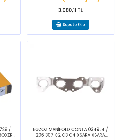
3.080,11 TL
Sepete Ekle
728 /
EGZOZ MANİFOLD CONTA 0349J4 /
 BOXER
206 307 C2 C3 C4 XSARA XSARA