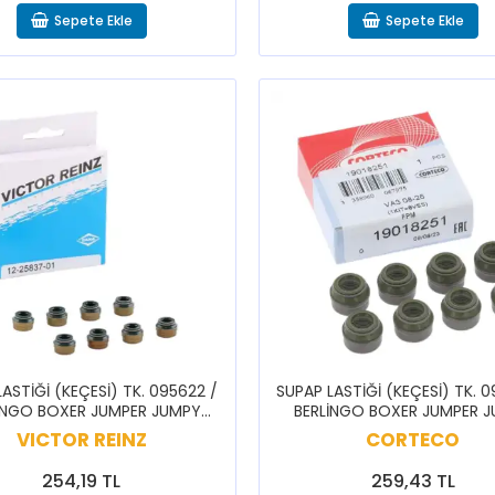
Sepete Ekle
Sepete Ekle
ASTİĞİ (KEÇESİ) TK. 095622 /
SUPAP LASTİĞİ (KEÇESİ) TK. 
İNGO BOXER JUMPER JUMPY
BERLİNGO BOXER JUMPER 
EXPERT PARTNER
EXPERT PARTNER
VICTOR REINZ
CORTECO
254,19 TL
259,43 TL