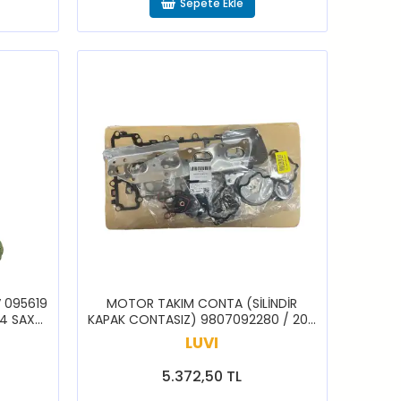
Sepete Ekle
V 095619
MOTOR TAKIM CONTA (SİLİNDİR
C4 SAXO
KAPAK CONTASIZ) 9807092280 / 206
TNER
508 BOXER PARTNER BERLİNGO C5
LUVI
XSARA
5.372,50 TL