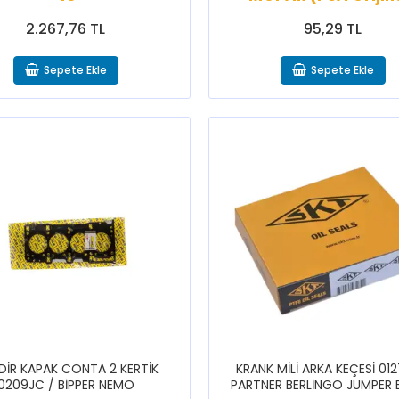
CELYSEE
2.267,76 TL
95,29 TL
Sepete Ekle
Sepete Ekle
NDİR KAPAK CONTA 2 KERTİK
KRANK MİLİ ARKA KEÇESİ 012
0209JC / BİPPER NEMO
PARTNER BERLİNGO JUMPER