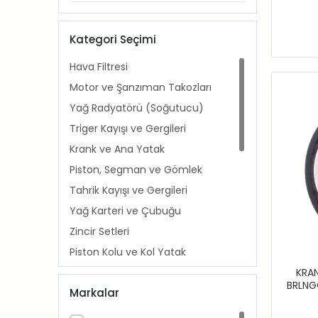
Kategori Seçimi
Hava Filtresi
Motor ve Şanzıman Takozları
Yağ Radyatörü (Soğutucu)
Triger Kayışı ve Gergileri
Krank ve Ana Yatak
Piston, Segman ve Gömlek
Tahrik Kayışı ve Gergileri
Yağ Karteri ve Çubuğu
Zincir Setleri
Piston Kolu ve Kol Yatak
KRAN
Conta ve Keçeler
BRLNG
Markalar
Eksantrik ve Supap
207 2
Yağlar ve Antifrizler