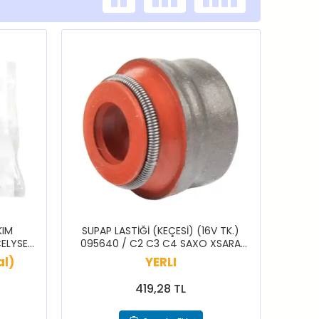
KIM
SUPAP LASTİĞİ (KEÇESİ) (16V TK.)
CELYSEE
095640 / C2 C3 C4 SAXO XSARA
08 PRTNR
PİCASSO 206 207 301 307 308
al)
YERLI
PARTNER
419,28 TL