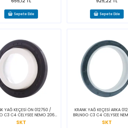
655,12 TL
925,22 TL
Sepete Ekle
Sepete Ekle
K YAĞ KEÇESİ ÖN 012750 /
KRANK YAĞ KEÇESİ ARKA 01
O C3 C4 CELYSEE NEMO 206
BRLNGO C3 C4 CELYSEE NE
08 301 307 308 BPPR PRTNR
207 208 301 307 308 BPPR
SKT
SKT
RFTR
RFTR