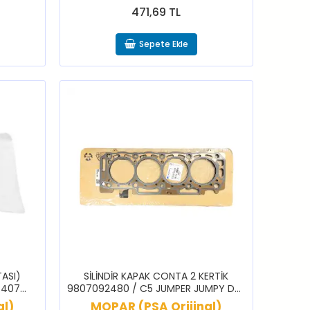
471,69 TL
Sepete Ekle
ASI)
SİLİNDİR KAPAK CONTA 2 KERTİK
 407
9807092480 / C5 JUMPER JUMPY DS5
5 301
508 BOXER EXPERT TRAVELLER
al)
MOPAR (PSA Orijinal)