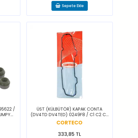
Sepete Ekle
095622 /
ÜST (KÜLBÜTÖR) KAPAK CONTA
JUMPY
(DV4TD DV4TED) 0249F8 / C1 C2 C3
NEMO XSARA 107 206 207 307 BİPPER
CORTECO
333,85 TL