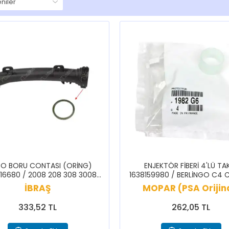
BO BORU CONTASI (ORİNG)
ENJEKTÖR FİBERİ 4'LÜ TA
16680 / 2008 208 308 3008
1638159980 / BERLİNGO C4 
408 5008 C3 C4 C4X
207 208 3008 301 307 308 5
İBRAŞ
MOPAR (PSA Orijin
RFTR
333,52 TL
262,05 TL