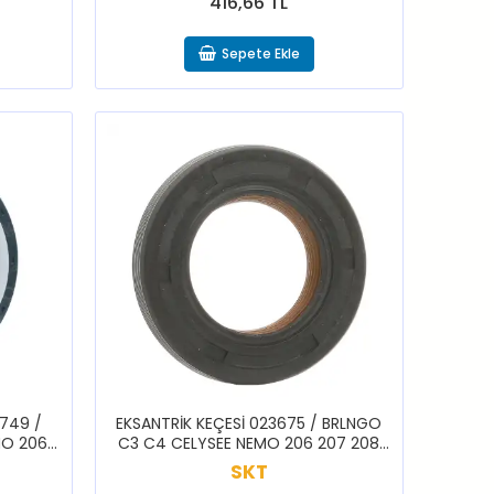
416,66 TL
Sepete Ekle
2749 /
EKSANTRİK KEÇESİ 023675 / BRLNGO
MO 206
C3 C4 CELYSEE NEMO 206 207 208
 PRTNR
3008 301 307 308 BPPR PRTNR RFTR
SKT