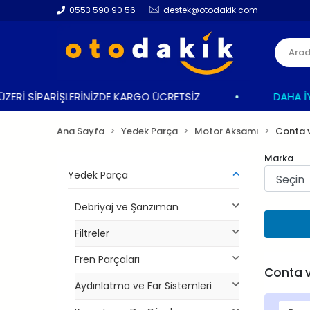
0553 590 90 56
destek@otodakik.com
İ SİPARİŞLERİNİZDE KARGO ÜCRETSİZ
•
DAHA İYİ BİR
Ana Sayfa
Yedek Parça
Motor Aksamı
Conta v
Marka
Yedek Parça
Debriyaj ve Şanzıman
Filtreler
Fren Parçaları
Conta v
Aydınlatma ve Far Sistemleri