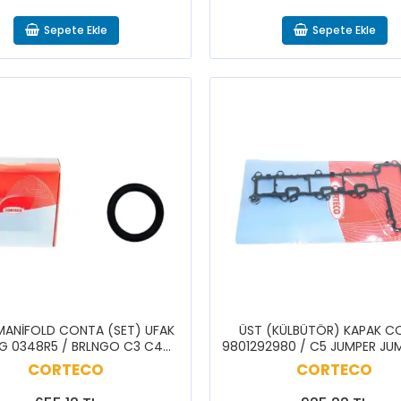
Sepete Ekle
Sepete Ekle
MANİFOLD CONTA (SET) UFAK
ÜST (KÜLBÜTÖR) KAPAK C
G 0348R5 / BRLNGO C3 C4
9801292980 / C5 JUMPER JU
EE 206 207 208 301 307 308
508 BOXER EXPERT TRAVE
CORTECO
CORTECO
PRTNR