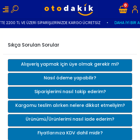
0
TTE 2200 TL VE ÜZERİ SİPARİŞLERİNİZDE KARGO ÜCRETSİZ
•
DAHA İYİ BİR 
Sıkça Sorulan Sorular
Alışveriş yapmak için üye olmak gerekir mi?
Nasıl ödeme yapabilir?
Siparişlerimi nasıl takip ederim?
Kargomu teslim alırken nelere dikkat etmeliyim?
Ürünümü/Ürünlerimi nasıl iade ederim?
Fiyatlarınıza KDV dahil midir?