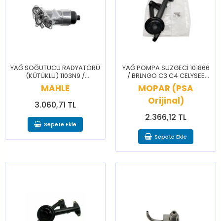
YAĞ SOĞUTUCU RADYATÖRÜ
YAĞ POMPA SÜZGECİ 101866
(KÜTÜKLÜ) 1103N9 /
/ BRLNGO C3 C4 CELYSEE
BERLİNGO C1 C2 C3 C4
NEMO 206 207 208 3008 301
MAHLE
MOPAR (PSA
NEMO 107 206 207 208
307 308 BPPR PRTNR RFTR
BİPPER PARTNER
Orijinal)
3.060,71 TL
2.366,12 TL
Sepete Ekle
Sepete Ekle