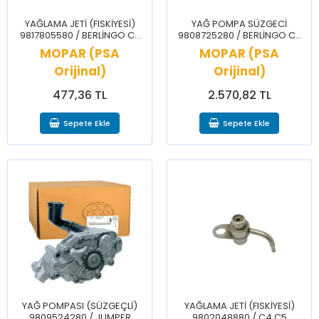
YAĞLAMA JETİ (FISKİYESİ)
YAĞ POMPA SÜZGECİ
9817805580 / BERLİNGO C3
9808725280 / BERLİNGO C3
C4 CELYSEE 2008 208 3008
C4 CELYSEE DS3 DS7 2008
MOPAR (PSA
MOPAR (PSA
301 308 508 PRTNR RFTR
208 3008 301 308 508 PRTNR
Orijinal)
Orijinal)
RFTR
477,36 TL
2.570,82 TL
Sepete Ekle
Sepete Ekle
YAĞ POMPASI (SÜZGEÇLİ)
YAĞLAMA JETİ (FISKİYESİ)
9809524280 / JUMPER
9802048880 / C4 C5