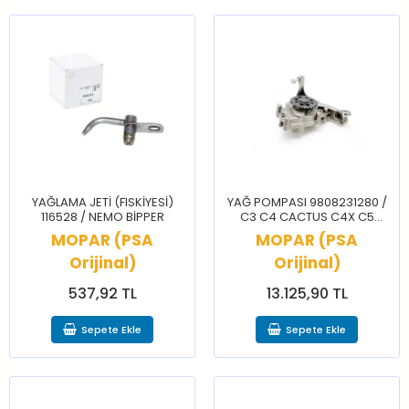
YAĞLAMA JETİ (FISKİYESİ)
YAĞ POMPASI 9808231280 /
116528 / NEMO BİPPER
C3 C4 CACTUS C4X C5
AİRCROSS CELYSEE DS3 2008
MOPAR (PSA
MOPAR (PSA
208 3008 301 308 408 5008
Orijinal)
Orijinal)
537,92 TL
13.125,90 TL
Sepete Ekle
Sepete Ekle