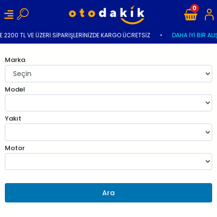
0
 2200 TL VE ÜZERİ SİPARİŞLERİNİZDE KARGO ÜCRETSİZ
•
DAHA İYİ BİR ALI
Marka
Model
Yakıt
Motor
Ara