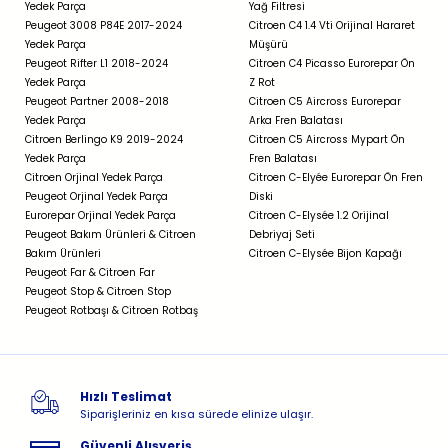
Yedek Parça
Yağ Filtresi
Peugeot 3008 P84E 2017-2024
Citroen C4 1.4 Vti Orijinal Hararet
Yedek Parça
Müşürü
Peugeot Rifter L1 2018-2024
Citroen C4 Picasso Eurorepar Ön
Yedek Parça
Z Rot
Peugeot Partner 2008-2018
Citroen C5 Aircross Eurorepar
Yedek Parça
Arka Fren Balatası
Citroen Berlingo K9 2019-2024
Citroen C5 Aircross Mypart Ön
Yedek Parça
Fren Balatası
Citroen Orjinal Yedek Parça
Citroen C-Elyée Eurorepar Ön Fren
Peugeot Orjinal Yedek Parça
Diski
Eurorepar Orjinal Yedek Parça
Citroen C-Elysée 1.2 Orijinal
Peugeot Bakım Ürünleri & Citroen
Debriyaj Seti
Bakım Ürünleri
Citroen C-Elysée Bijon Kapağı
Peugeot Far & Citroen Far
Peugeot Stop & Citroen Stop
Peugeot Rotbaşı & Citroen Rotbaş
Hızlı Teslimat
Siparişleriniz en kısa sürede elinize ulaşır.
Güvenli Alışveriş