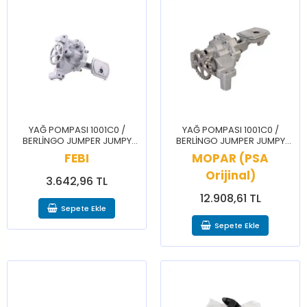
YAĞ POMPASI 1001C0 /
YAĞ POMPASI 1001C0 /
BERLİNGO JUMPER JUMPY
BERLİNGO JUMPER JUMPY
XSARA 206 BOXER EXPERT
XSARA 206 BOXER EXPERT
FEBI
MOPAR (PSA
PARTNER
PARTNER
Orijinal)
3.642,96 TL
12.908,61 TL
Sepete Ekle
Sepete Ekle