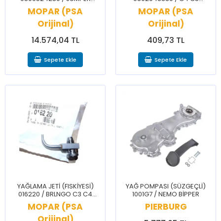
JUMPY BOXER EXPERT
JUMPER JUMPY DS5 508
MOPAR (PSA
MOPAR (PSA
TRAVELLER
BOXER EXPERT TRAVELLER
Orijinal)
Orijinal)
14.574,04 TL
409,73 TL
Sepete Ekle
Sepete Ekle
YAĞLAMA JETİ (FISKİYESİ)
YAĞ POMPASI (SÜZGEÇLİ)
016220 / BRLNGO C3 C4
1001G7 / NEMO BİPPER
CELYSEE 2008 206 207 208
MOPAR (PSA
PIERBURG
3008 301 307 308 PRTNR
Orijinal)
RFTR