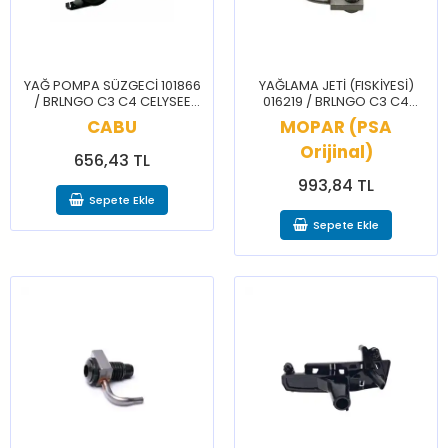
YAĞ POMPA SÜZGECİ 101866
YAĞLAMA JETİ (FISKİYESİ)
/ BRLNGO C3 C4 CELYSEE
016219 / BRLNGO C3 C4
NEMO 206 207 208 3008 301
CELYSEE NEMO 206 207 208
CABU
MOPAR (PSA
307 308 BPPR PRTNR RFTR
301 307 308 BPPR PRTNR
Orijinal)
RFTR
656,43 TL
993,84 TL
Sepete Ekle
Sepete Ekle