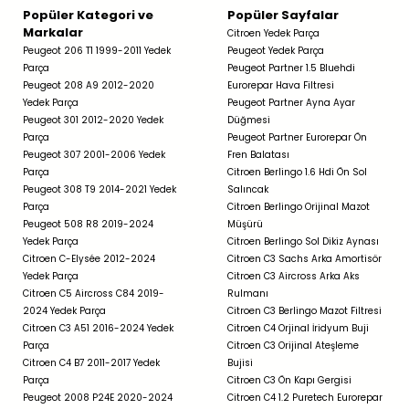
Popüler Kategori ve
Popüler Sayfalar
Markalar
Citroen Yedek Parça
Peugeot 206 T1 1999-2011 Yedek
Peugeot Yedek Parça
Parça
Peugeot Partner 1.5 Bluehdi
Peugeot 208 A9 2012-2020
Eurorepar Hava Filtresi
Yedek Parça
Peugeot Partner Ayna Ayar
Peugeot 301 2012-2020 Yedek
Düğmesi
Parça
Peugeot Partner Eurorepar Ön
Peugeot 307 2001-2006 Yedek
Fren Balatası
Parça
Citroen Berlingo 1.6 Hdi Ön Sol
Peugeot 308 T9 2014-2021 Yedek
Salıncak
Parça
Citroen Berlingo Orijinal Mazot
Peugeot 508 R8 2019-2024
Müşürü
Yedek Parça
Citroen Berlingo Sol Dikiz Aynası
Citroen C-Elysée 2012-2024
Citroen C3 Sachs Arka Amortisör
Yedek Parça
Citroen C3 Aircross Arka Aks
Citroen C5 Aircross C84 2019-
Rulmanı
2024 Yedek Parça
Citroen C3 Berlingo Mazot Filtresi
Citroen C3 A51 2016-2024 Yedek
Citroen C4 Orjinal İridyum Buji
Parça
Citroen C3 Orijinal Ateşleme
Citroen C4 B7 2011-2017 Yedek
Bujisi
Parça
Citroen C3 Ön Kapı Gergisi
Peugeot 2008 P24E 2020-2024
Citroen C4 1.2 Puretech Eurorepar