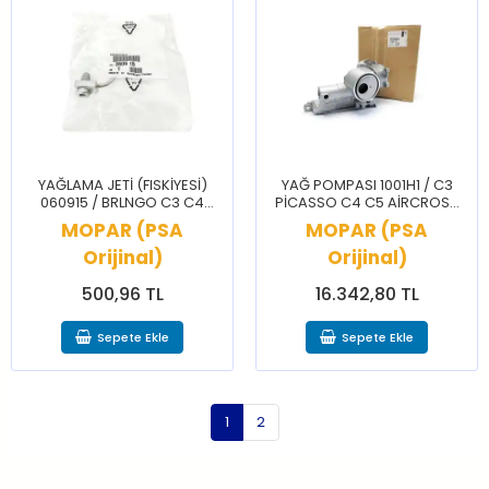
YAĞLAMA JETİ (FISKİYESİ)
YAĞ POMPASI 1001H1 / C3
060915 / BRLNGO C3 C4
PİCASSO C4 C5 AİRCROSS
CELYSEE 106 206 207 208
DS5 DS7 DS9 2008 207 208
MOPAR (PSA
MOPAR (PSA
3008 301 306 307 308 PRTNR
3008 308 5008 508 RCZ
Orijinal)
Orijinal)
500,96 TL
16.342,80 TL
Sepete Ekle
Sepete Ekle
1
2