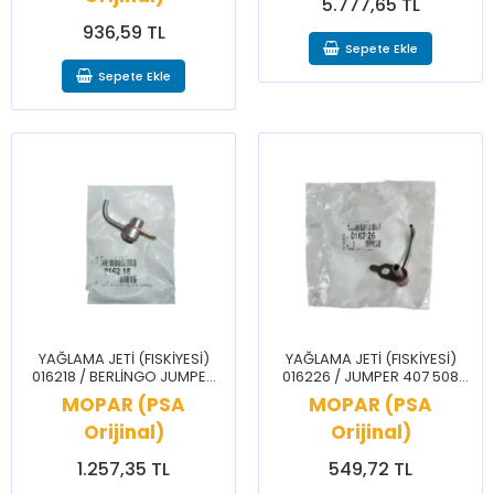
5.777,65 TL
936,59 TL
Sepete Ekle
Sepete Ekle
YAĞLAMA JETİ (FISKİYESİ)
YAĞLAMA JETİ (FISKİYESİ)
016218 / BERLİNGO JUMPER
016226 / JUMPER 407 508
C4 C5 JUMPY DS5 206 306
BOXER
MOPAR (PSA
MOPAR (PSA
307 406 508 BOXER PARTNER
Orijinal)
Orijinal)
1.257,35 TL
549,72 TL