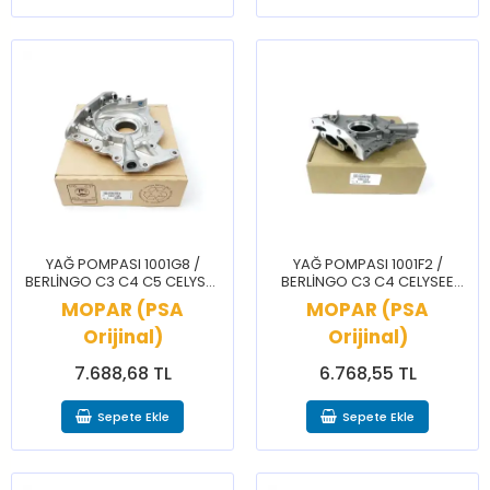
YAĞ POMPASI 1001G8 /
YAĞ POMPASI 1001F2 /
BERLİNGO C3 C4 C5 CELYSEE
BERLİNGO C3 C4 CELYSEE
JUMPY DS5 2008 208 3008
NEMO 107 2008 206 207 208
MOPAR (PSA
MOPAR (PSA
301 308 5008 508 PRTNR
3008 301 307 308 BİPPER
Orijinal)
RİFTER
Orijinal)
PRTNR
7.688,68 TL
6.768,55 TL
Sepete Ekle
Sepete Ekle