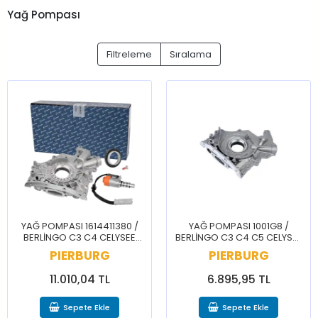
Yağ Pompası
Filtreleme
Sıralama
YAĞ POMPASI 1614411380 /
YAĞ POMPASI 1001G8 /
BERLİNGO C3 C4 CELYSEE
BERLİNGO C3 C4 C5 CELYSEE
DS3 DS7 2008 208 3008 301
JUMPY DS5 2008 208 3008
PIERBURG
PIERBURG
308 5008 508 PRTNR RİFTER
301 308 5008 508 PRTNR
RİFTER
11.010,04 TL
6.895,95 TL
Sepete Ekle
Sepete Ekle