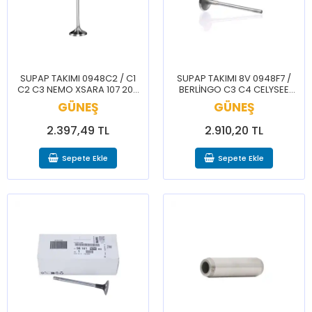
SUPAP TAKIMI 0948C2 / C1
SUPAP TAKIMI 8V 0948F7 /
C2 C3 NEMO XSARA 107 206
BERLİNGO C3 C4 CELYSEE
206+ 207 208 307 BİPPER
2008 206 207 208 3008 301
GÜNEŞ
GÜNEŞ
PARTNER
307 308 508 PRTNR RFTR
2.397,49 TL
2.910,20 TL
Sepete Ekle
Sepete Ekle