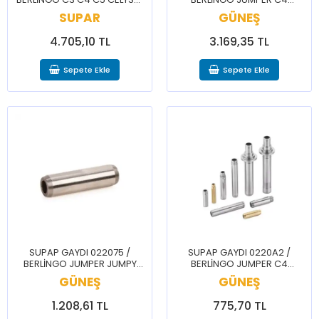
206 207 208 3008 301 307
PİCASSO C5 JUMPY 206 306
SUPAR
GÜNEŞ
308 5008 508 PRTNR
406 407 BOXER EXPERT
PARTNER
4.705,10 TL
3.169,35 TL
Sepete Ekle
Sepete Ekle
SUPAP GAYDI 022075 /
SUPAP GAYDI 0220A2 /
BERLİNGO JUMPER JUMPY
BERLİNGO JUMPER C4
XSARA 206 BOXER EXPERT
PİCASSO C5 JUMPY 206 306
GÜNEŞ
GÜNEŞ
PARTNER
406 407 BOXER EXPERT
PARTNER
1.208,61 TL
775,70 TL