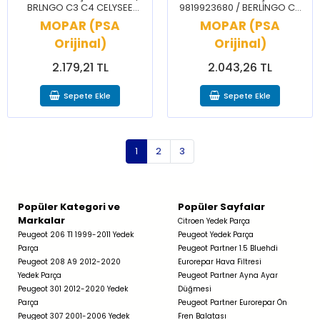
BRLNGO C3 C4 CELYSEE
9819923680 / BERLİNGO C3
NEMO 206 207 208 3008 301
C4 CELYSEE DS3 DS7 2008
MOPAR (PSA
MOPAR (PSA
307 308 BPPR PRTNR RFTR
208 3008 301 308 508 PRTNR
Orijinal)
Orijinal)
RFTR
2.179,21 TL
2.043,26 TL
Sepete Ekle
Sepete Ekle
1
2
3
Popüler Kategori ve
Popüler Sayfalar
Markalar
Citroen Yedek Parça
Peugeot 206 T1 1999-2011 Yedek
Peugeot Yedek Parça
Parça
Peugeot Partner 1.5 Bluehdi
Peugeot 208 A9 2012-2020
Eurorepar Hava Filtresi
Yedek Parça
Peugeot Partner Ayna Ayar
Peugeot 301 2012-2020 Yedek
Düğmesi
Parça
Peugeot Partner Eurorepar Ön
Peugeot 307 2001-2006 Yedek
Fren Balatası