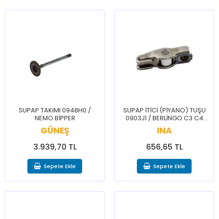
SUPAP TAKIMI 0948H0 /
SUPAP İTİCİ (PİYANO) TUŞU
NEMO BİPPER
0903J1 / BERLİNGO C3 C4
CELYSEE 206 207 208 3008
GÜNEŞ
INA
301 307 308 508 PRTNR
3.939,70 TL
656,65 TL
Sepete Ekle
Sepete Ekle