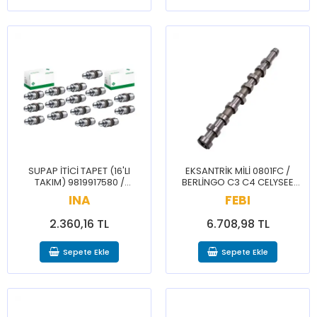
SUPAP İTİCİ TAPET (16'LI
EKSANTRİK MİLİ 0801FC /
TAKIM) 9819917580 /
BERLİNGO C3 C4 CELYSEE
BERLİNGO C3 C4 CELYSEE
2008 206 207 208 3008 301
INA
FEBI
DS3 DS7 2008 208 3008 301
307 308 5008 508 PRTNR
308 508 PRTNR RFTR
RFTR
2.360,16 TL
6.708,98 TL
Sepete Ekle
Sepete Ekle