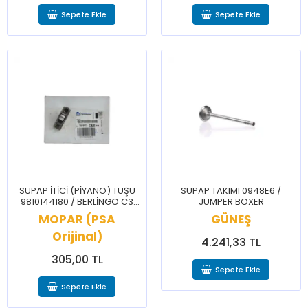
Sepete Ekle
Sepete Ekle
SUPAP İTİCİ (PİYANO) TUŞU
SUPAP TAKIMI 0948E6 /
9810144180 / BERLİNGO C3
JUMPER BOXER
C4 CELYSEE 2008 208 3008
MOPAR (PSA
GÜNEŞ
301 308 508 PRTNR RFTR
Orijinal)
4.241,33 TL
305,00 TL
Sepete Ekle
Sepete Ekle