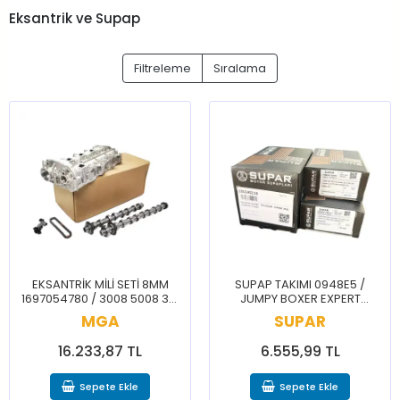
Eksantrik ve Supap
Filtreleme
Sıralama
EKSANTRİK MİLİ SETİ 8MM
SUPAP TAKIMI 0948E5 /
1697054780 / 3008 5008 301
JUMPY BOXER EXPERT
CELYSEE C4 C5 AİRCROSS
TRAVELLER
MGA
SUPAR
BERLİNGO PARTNER RİFTER
16.233,87 TL
6.555,99 TL
Sepete Ekle
Sepete Ekle