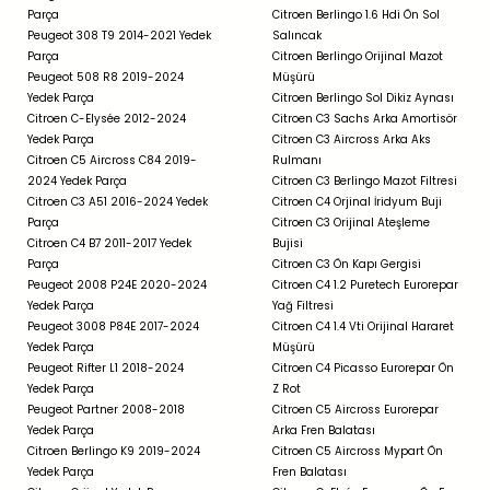
Parça
Citroen Berlingo 1.6 Hdi Ön Sol
Peugeot 308 T9 2014-2021 Yedek
Salıncak
Parça
Citroen Berlingo Orijinal Mazot
Peugeot 508 R8 2019-2024
Müşürü
Yedek Parça
Citroen Berlingo Sol Dikiz Aynası
Citroen C-Elysée 2012-2024
Citroen C3 Sachs Arka Amortisör
Yedek Parça
Citroen C3 Aircross Arka Aks
Citroen C5 Aircross C84 2019-
Rulmanı
2024 Yedek Parça
Citroen C3 Berlingo Mazot Filtresi
Citroen C3 A51 2016-2024 Yedek
Citroen C4 Orjinal İridyum Buji
Parça
Citroen C3 Orijinal Ateşleme
Citroen C4 B7 2011-2017 Yedek
Bujisi
Parça
Citroen C3 Ön Kapı Gergisi
Peugeot 2008 P24E 2020-2024
Citroen C4 1.2 Puretech Eurorepar
Yedek Parça
Yağ Filtresi
Peugeot 3008 P84E 2017-2024
Citroen C4 1.4 Vti Orijinal Hararet
Yedek Parça
Müşürü
Peugeot Rifter L1 2018-2024
Citroen C4 Picasso Eurorepar Ön
Yedek Parça
Z Rot
Peugeot Partner 2008-2018
Citroen C5 Aircross Eurorepar
Yedek Parça
Arka Fren Balatası
Citroen Berlingo K9 2019-2024
Citroen C5 Aircross Mypart Ön
Yedek Parça
Fren Balatası