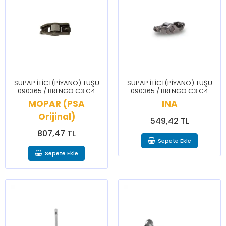
SUPAP İTİCİ (PİYANO) TUŞU
SUPAP İTİCİ (PİYANO) TUŞU
090365 / BRLNGO C3 C4
090365 / BRLNGO C3 C4
CELYSEE NEMO 206 207 208
CELYSEE NEMO 206 207 208
MOPAR (PSA
INA
301 307 308 BPPR PRTNR
301 307 308 BPPR PRTNR
Orijinal)
RFTR
RFTR
549,42 TL
807,47 TL
Sepete Ekle
Sepete Ekle