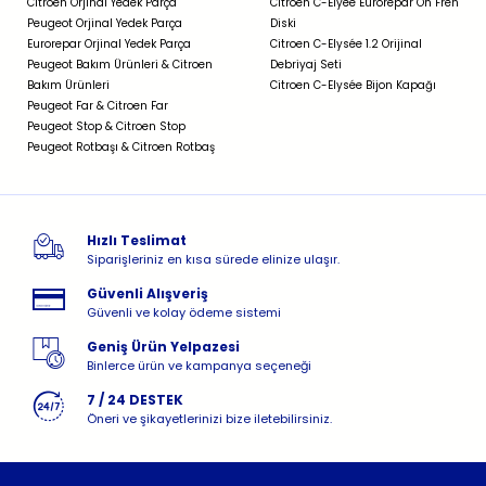
Citroen Orjinal Yedek Parça
Citroen C-Elyée Eurorepar Ön Fren
Peugeot Orjinal Yedek Parça
Diski
Eurorepar Orjinal Yedek Parça
Citroen C-Elysée 1.2 Orijinal
Peugeot Bakım Ürünleri & Citroen
Debriyaj Seti
Bakım Ürünleri
Citroen C-Elysée Bijon Kapağı
Peugeot Far & Citroen Far
Peugeot Stop & Citroen Stop
Peugeot Rotbaşı & Citroen Rotbaş
Hızlı Teslimat
Siparişleriniz en kısa sürede elinize ulaşır.
Güvenli Alışveriş
Güvenli ve kolay ödeme sistemi
Geniş Ürün Yelpazesi
Binlerce ürün ve kampanya seçeneği
7 / 24 DESTEK
Öneri ve şikayetlerinizi bize iletebilirsiniz.