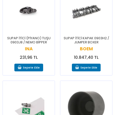
SUPAP İTİCİ (PİYANO) TUŞU
SUPAP İTİCİ KAPAK 0903H2 /
0903J8 / NEMO BİPPER
JUMPER BOXER
INA
BOEM
231,96 TL
10.847,40 TL
Sepete Ekle
Sepete Ekle