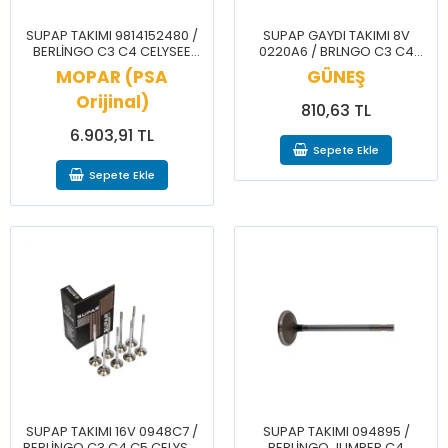
SUPAP TAKIMI 9814152480 /
SUPAP GAYDI TAKIMI 8V
BERLİNGO C3 C4 CELYSEE
0220A6 / BRLNGO C3 C4
DS3 DS7 2008 208 3008 301
CELYSEE NEMO 206 207 208
MOPAR (PSA
GÜNEŞ
308 5008 508 PRTNR RFTR
301 307 308 BPPR PRTNR
Orijinal)
RFTR
810,63 TL
6.903,91 TL
Sepete Ekle
Sepete Ekle
SUPAP TAKIMI 16V 0948C7 /
SUPAP TAKIMI 094895 /
BERLİNGO C3 C4 C5 CELYSEE
BERLİNGO JUMPER C4