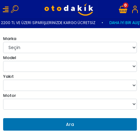
0
2200 TL VE ÜZERİ SİPARİŞLERİNİZDE KARGO ÜCRETSİZ
•
DAHA İYİ BİR ALIŞ
Marka
Model
Yakıt
Motor
Ara