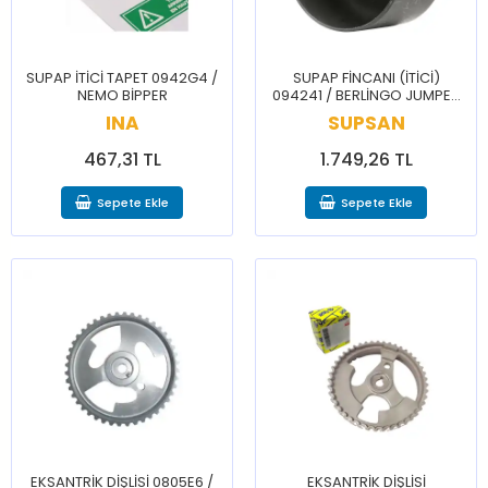
SUPAP İTİCİ TAPET 0942G4 /
SUPAP FİNCANI (İTİCİ)
NEMO BİPPER
094241 / BERLİNGO JUMPER
JUMPY XSARA 206 BOXER
INA
SUPSAN
EXPERT PARTNER
467,31 TL
1.749,26 TL
Sepete Ekle
Sepete Ekle
EKSANTRİK DİŞLİSİ 0805E6 /
EKSANTRİK DİŞLİSİ