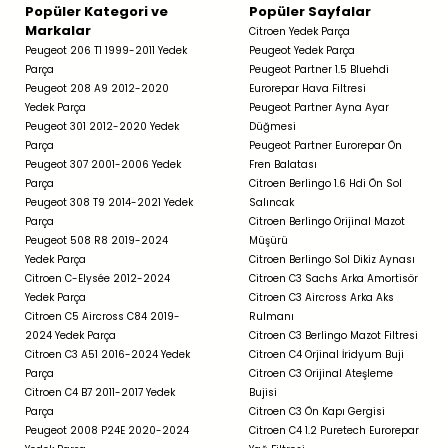
Popüler Kategori ve
Popüler Sayfalar
Markalar
Citroen Yedek Parça
Peugeot 206 T1 1999-2011 Yedek
Peugeot Yedek Parça
Parça
Peugeot Partner 1.5 Bluehdi
Peugeot 208 A9 2012-2020
Eurorepar Hava Filtresi
Yedek Parça
Peugeot Partner Ayna Ayar
Peugeot 301 2012-2020 Yedek
Düğmesi
Parça
Peugeot Partner Eurorepar Ön
Peugeot 307 2001-2006 Yedek
Fren Balatası
Parça
Citroen Berlingo 1.6 Hdi Ön Sol
Peugeot 308 T9 2014-2021 Yedek
Salıncak
Parça
Citroen Berlingo Orijinal Mazot
Peugeot 508 R8 2019-2024
Müşürü
Yedek Parça
Citroen Berlingo Sol Dikiz Aynası
Citroen C-Elysée 2012-2024
Citroen C3 Sachs Arka Amortisör
Yedek Parça
Citroen C3 Aircross Arka Aks
Citroen C5 Aircross C84 2019-
Rulmanı
2024 Yedek Parça
Citroen C3 Berlingo Mazot Filtresi
Citroen C3 A51 2016-2024 Yedek
Citroen C4 Orjinal İridyum Buji
Parça
Citroen C3 Orijinal Ateşleme
Citroen C4 B7 2011-2017 Yedek
Bujisi
Parça
Citroen C3 Ön Kapı Gergisi
Peugeot 2008 P24E 2020-2024
Citroen C4 1.2 Puretech Eurorepar