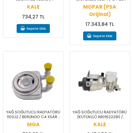
BERLİNGO C1 C2 C3 C4
AİRCROSS DS5 DS7 DS9 207
KALE
MOPAR (PSA
NEMO 107 206 207 208
208 3008 308 5008 508 RCZ
BİPPER PARTNER
Orijinal)
734,27 TL
17.343,84 TL
Sepete Ekle
Sepete Ekle
YAĞ SOĞUTUCU RADYATÖRÜ
YAĞ SOĞUTUCU RADYATÖRÜ
1103J2 / BERLİNGO C4 XSARA
(KÜTÜKLÜ) 9801622280 /
PİCASSO 206 307 406 407
BRLNGO C3 C4 CELYSEE
MGA
KALE
PARTNER
2008 208 3008 301 308
PRTNR RFTR