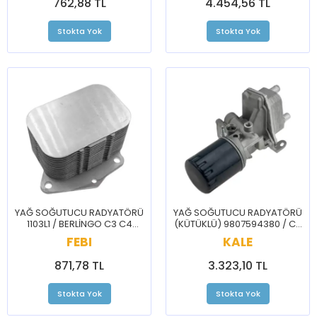
762,88 TL
4.454,56 TL
Stokta Yok
Stokta Yok
YAĞ SOĞUTUCU RADYATÖRÜ
YAĞ SOĞUTUCU RADYATÖRÜ
1103L1 / BERLİNGO C3 C4
(KÜTÜKLÜ) 9807594380 / C5
CELYSEE 2008 207 208 3008
JUMPER JUMPY DS5 508
FEBI
KALE
301 307 308 508 PRTNR RFTR
BOXER EXPERT TRAVELLER
871,78 TL
3.323,10 TL
Stokta Yok
Stokta Yok