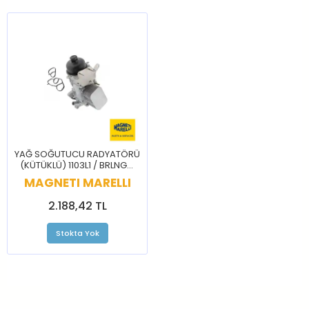
YAĞ SOĞUTUCU RADYATÖRÜ
(KÜTÜKLÜ) 1103L1 / BRLNGO
C3 C4 CELYSEE 207 208 3008
MAGNETI MARELLI
301 307 308 PRTNR RFTR
2.188,42 TL
Stokta Yok