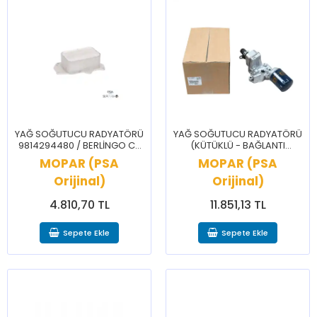
YAĞ SOĞUTUCU RADYATÖRÜ
YAĞ SOĞUTUCU RADYATÖRÜ
9814294480 / BERLİNGO C3
(KÜTÜKLÜ - BAĞLANTI
C4 CELYSEE 2008 208 3008
PLASTİKLİ) 9809475780 / C5
MOPAR (PSA
MOPAR (PSA
301 308 508 PRTNR RFTR
JUMPER JUMPY BOXER
Orijinal)
Orijinal)
EXPERT
4.810,70 TL
11.851,13 TL
Sepete Ekle
Sepete Ekle