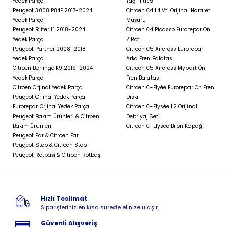
Yedek Parça
Yağ Filtresi
Peugeot 3008 P84E 2017-2024
Citroen C4 1.4 Vti Orijinal Hararet
Yedek Parça
Müşürü
Peugeot Rifter L1 2018-2024
Citroen C4 Picasso Eurorepar Ön
Yedek Parça
Z Rot
Peugeot Partner 2008-2018
Citroen C5 Aircross Eurorepar
Yedek Parça
Arka Fren Balatası
Citroen Berlingo K9 2019-2024
Citroen C5 Aircross Mypart Ön
Yedek Parça
Fren Balatası
Citroen Orjinal Yedek Parça
Citroen C-Elyée Eurorepar Ön Fren
Peugeot Orjinal Yedek Parça
Diski
Eurorepar Orjinal Yedek Parça
Citroen C-Elysée 1.2 Orijinal
Peugeot Bakım Ürünleri & Citroen
Debriyaj Seti
Bakım Ürünleri
Citroen C-Elysée Bijon Kapağı
Peugeot Far & Citroen Far
Peugeot Stop & Citroen Stop
Peugeot Rotbaşı & Citroen Rotbaş
Hızlı Teslimat
Siparişleriniz en kısa sürede elinize ulaşır.
Güvenli Alışveriş