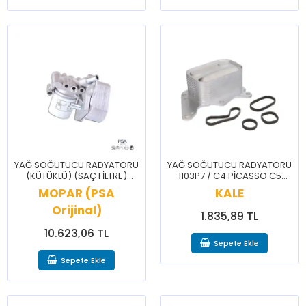
YAĞ SOĞUTUCU RADYATÖRÜ
YAĞ SOĞUTUCU RADYATÖRÜ
(KÜTÜKLÜ) (SAÇ FİLTRE)
1103P7 / C4 PİCASSO C5
1103Q1 / JUMPER BOXER
AİRCROSS DS5 DS7 DS9 207
MOPAR (PSA
KALE
208 3008 308 5008 508 RCZ
Orijinal)
1.835,89 TL
10.623,06 TL
Sepete Ekle
Sepete Ekle