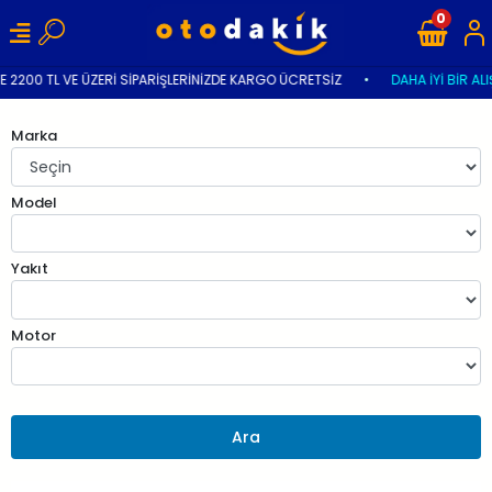
0
 2200 TL VE ÜZERİ SİPARİŞLERİNİZDE KARGO ÜCRETSİZ
•
DAHA İYİ BİR ALI
Marka
Model
Yakıt
Motor
Ara