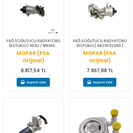
YAĞ SOĞUTUCU RADYATÖRÜ
YAĞ SOĞUTUCU RADYATÖRÜ
(KÜTÜKLÜ) 1103L1 / BRLNGO
(KÜTÜKLÜ) 9823532380 /
C3 C4 CELYSEE 207 208 3008
BRLNGO C3 C4 CELYSEE
MOPAR (PSA
MOPAR (PSA
301 307 308 PRTNR RFTR
2008 208 3008 301 308
Orijinal)
Orijinal)
PRTNR RFTR
8.817,54 TL
7.967,88 TL
Sepete Ekle
Sepete Ekle