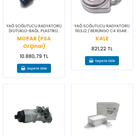
YAĞ SOĞUTUCU RADYATÖRÜ
YAĞ SOĞUTUCU RADYATÖRÜ
(KÜTÜKLÜ-BAĞL. PLASTİKLİ)
1103J2 / BERLİNGO C4 XSARA
9826074680 / JUMPER
PİCASSO 206 307 406 407
MOPAR (PSA
KALE
JUMPY BOXER EXPERT
PARTNER
Orijinal)
821,22 TL
10.880,79 TL
Sepete Ekle
Sepete Ekle