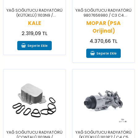
YAĞ SOĞUTUCU RADYATÖRÜ
YAĞ SOĞUTUCU RADYATÖRÜ
(KÜTÜKLÜ) 1103N9 /
9807656980 / C3 C4
BERLİNGO C1 C2 C3 C4
CACTUS C4X C5 AİRCROSS
KALE
MOPAR (PSA
NEMO 107 206 207 208
DS3 2008 208 3008 308
BİPPER PARTNER
Orijinal)
5008
2.319,09 TL
4.370,66 TL
Sepete Ekle
Sepete Ekle
YAĞ SOĞUTUCU RADYATÖRÜ
YAĞ SOĞUTUCU RADYATÖRÜ
(CONTALI) 1103N9 /
(KÜTÜKLÜ) 1103P7 / C4 C5