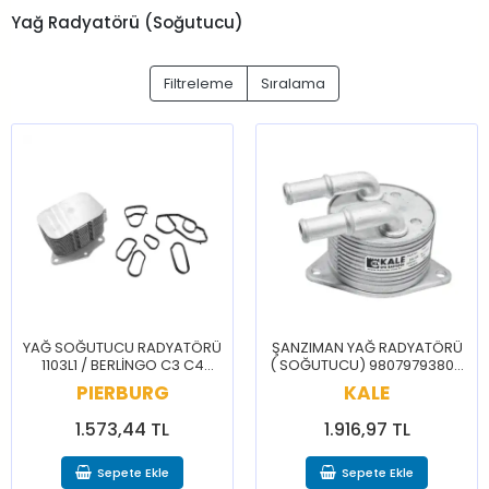
Yağ Radyatörü (Soğutucu)
Filtreleme
Sıralama
YAĞ SOĞUTUCU RADYATÖRÜ
ŞANZIMAN YAĞ RADYATÖRÜ
1103L1 / BERLİNGO C3 C4
( SOĞUTUCU) 9807979380 /
CELYSEE 2008 207 208 3008
C3 C4 3008 5008 308 DS4
PIERBURG
KALE
301 307 308 508 PRTNR RFTR
DS5
1.573,44 TL
1.916,97 TL
Sepete Ekle
Sepete Ekle