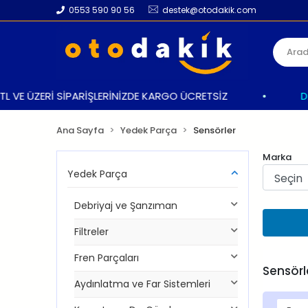
0553 590 90 56
destek@otodakik.com
VE ÜZERİ SİPARİŞLERİNİZDE KARGO ÜCRETSİZ
•
DAHA 
Ana Sayfa
Yedek Parça
Sensörler
Marka
Yedek Parça
Debriyaj ve Şanzıman
Filtreler
Fren Parçaları
Sensörl
Aydınlatma ve Far Sistemleri