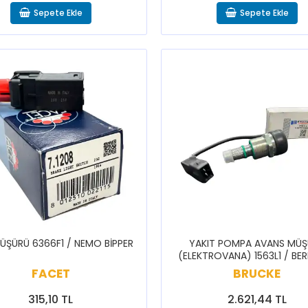
Sepete Ekle
Sepete Ekle
ÜŞÜRÜ 6366F1 / NEMO BİPPER
YAKIT POMPA AVANS MÜ
(ELEKTROVANA) 1563L1 / BE
JUMPER JUMPY XSARA 206 
FACET
BRUCKE
PARTNER
315,10 TL
2.621,44 TL