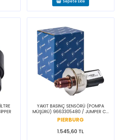
Sepete Ekle
İLTRE
YAKIT BASINÇ SENSÖRÜ (POMPA
İPPER
MÜŞÜRÜ) 9663305480 / JUMPER C5
JUMPY DS5 508 BOXER TRAVELLER
PIERBURG
1.545,60 TL