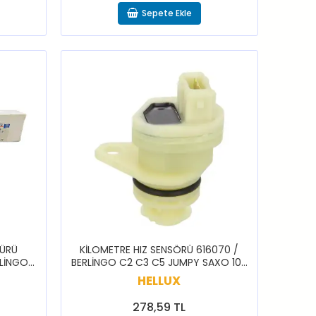
Sepete Ekle
ŞÜRÜ
KİLOMETRE HIZ SENSÖRÜ 616070 /
RLİNGO
BERLİNGO C2 C3 C5 JUMPY SAXO 106
BOXER
206 306 307 308 406 407 PARTNER
HELLUX
278,59 TL