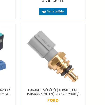
2.764,04 TL
Sepete Ekle
4283 /
HARARET MÜŞÜRÜ (TERMOSTAT
SSO 206
KAPAĞINA GELEN) 9675342080 /
JUMPER BOXER
FORD