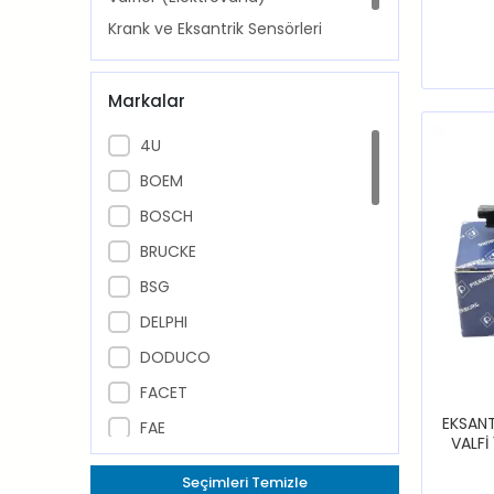
Krank ve Eksantrik Sensörleri
Oksijen ve Azot Sensörleri
Markalar
4U
BOEM
BOSCH
BRUCKE
BSG
DELPHI
DODUCO
FACET
EKSAN
FAE
VALFİ
FASE
20
Seçimleri Temizle