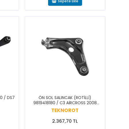
Sepete Ekle
0 / DS7
ÖN SOL SALINCAK (ROTİLLİ)
9819418180 / C3 AİRCROSS 2008
2018>2019
TEKNOROT
2.367,70 TL