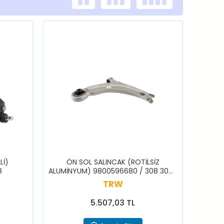
Lİ)
ÖN SOL SALINCAK (ROTİLSİZ
8
ALUMİNYUM) 9800596680 / 308 3008
5008 DS7 C4 GRAND PICASSO
TRW
5.507,03 TL