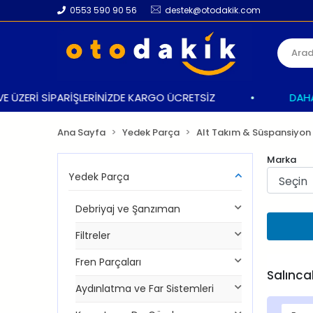
0553 590 90 56
destek@otodakik.com
ZERİ SİPARİŞLERİNİZDE KARGO ÜCRETSİZ
•
DAHA İYİ
Ana Sayfa
Yedek Parça
Alt Takım & Süspansiyon
Marka
Yedek Parça
Debriyaj ve Şanzıman
Filtreler
Fren Parçaları
Salınca
Aydınlatma ve Far Sistemleri