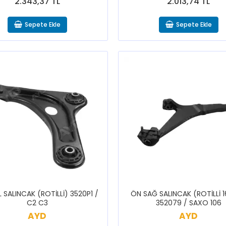
2.343,37 TL
2.013,74 TL
Sepete Ekle
Sepete Ekle
 SALINCAK (ROTİLLİ) 3520P1 /
ÖN SAĞ SALINCAK (ROTİLLİ 
C2 C3
352079 / SAXO 106
AYD
AYD