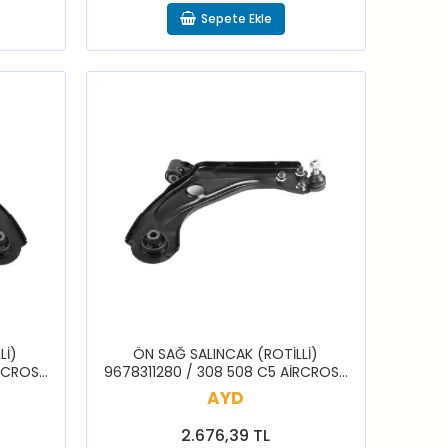
Sepete Ekle
Lİ)
ÖN SAĞ SALINCAK (ROTİLLİ)
İRCROSS
9678311280 / 308 508 C5 AİRCROSS
ERLİNGO
3008 5008 RİFTER PARTNER BERLİNGO
AYD
2.676,39 TL