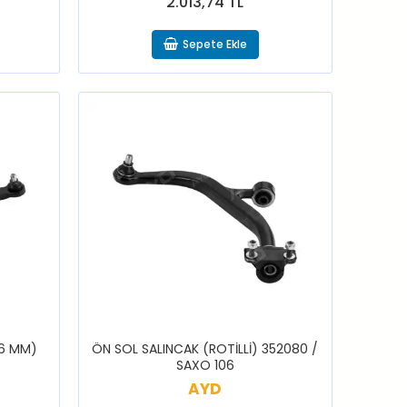
2.013,74 TL
Sepete Ekle
16 MM)
ÖN SOL SALINCAK (ROTİLLİ) 352080 /
SAXO 106
AYD