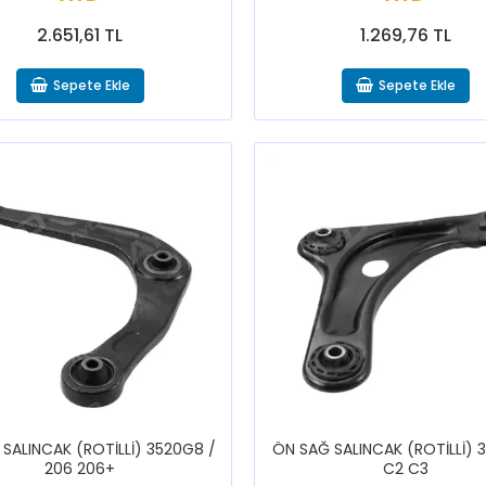
2.651,61 TL
1.269,76 TL
Sepete Ekle
Sepete Ekle
 SALINCAK (ROTİLLİ) 3520G8 /
ÖN SAĞ SALINCAK (ROTİLLİ) 3
206 206+
C2 C3