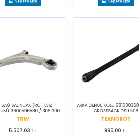
Sepete Ekle
Sepete Ekle
 SAĞ SALINCAK (ROTİLSİZ
ARKA DENGE KOLU 981008368
YUM) 9800596580 / 308 3008
CROSSBACK DS9 508
8 DS7 C4 GRAND PICASSO
TRW
TEKNOROT
5.507,03 TL
985,00 TL