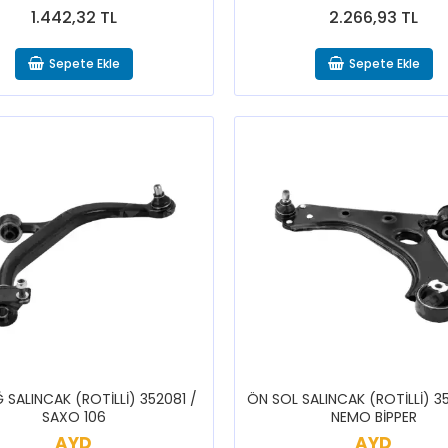
1.442,32 TL
2.266,93 TL
Sepete Ekle
Sepete Ekle
 SALINCAK (ROTİLLİ) 352081 /
ÖN SOL SALINCAK (ROTİLLİ) 
SAXO 106
NEMO BİPPER
AYD
AYD