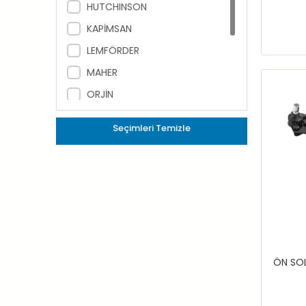
HUTCHINSON
KAPİMSAN
LEMFÖRDER
MAHER
ORJİN
RAPRO
Seçimleri Temizle
TEKNOROT
TRW
VOTTO
ÖN SOL