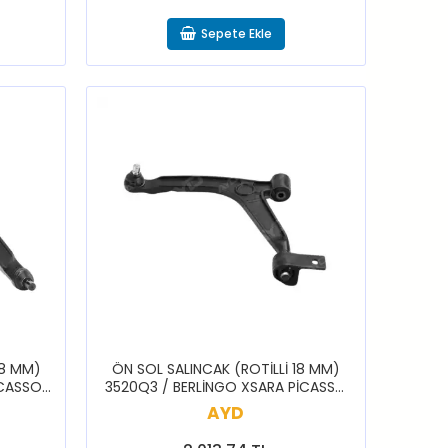
Sepete Ekle
18 MM)
ÖN SOL SALINCAK (ROTİLLİ 18 MM)
İCASSO
3520Q3 / BERLİNGO XSARA PİCASSO
PARTNER
AYD