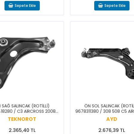
Sepete Ekle
Sepete Ekle
 SAĞ SALINCAK (ROTİLLİ)
ÖN SOL SALINCAK (ROTİL
418280 / C3 AİRCROSS 2008
9678311380 / 308 508 C5 A
2018>2019
3008 5008 RİFTER PARTNER B
TEKNOROT
AYD
2.365,40 TL
2.676,39 TL