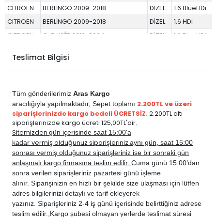
CITROEN
BERLİNGO 2009-2018
DİZEL
1.6 BlueHDi
CITROEN
BERLİNGO 2009-2018
DİZEL
1.6 HDi
CITROEN
C-ELYSÉE 2012-2024
DİZEL
1.6 BlueHDi
CITROEN
C-ELYSÉE 2012-2024
DİZEL
1.6 HDi
Teslimat Bilgisi
CITROEN
C1 2007-2013
DİZEL
1.4 HDi
CITROEN
C2 2003-2009
DİZEL
1.4 HDi
CITROEN
C3 2002-2009
DİZEL
1.4 HDi
Tüm gönderilerimiz
Aras Kargo
CITROEN
C3 2002-2009
DİZEL
1.6 HDi
2.200TL ve üzeri
aracılığıyla yapılmaktadır,
Sepet toplamı
siparişlerinizde kargo bedeli ÜCRETSİZ.
2.200TL altı
CITROEN
C3 2009-2015
DİZEL
1.4 E-HDi
siparişlerinizde kargo ücreti 125,00TL'dir.
CITROEN
C3 2009-2015
DİZEL
1.4 HDi
Sitemizden
gün içerisinde saat 15:00'a
vermiş olduğunuz siparişleriniz
kadar
aynı gün, saat 15:00
CITROEN
C3 2009-2015
DİZEL
1.6 HDi
sonrası vermiş olduğunuz siparişleriniz ise bir sonraki gün
CITROEN
C3 AİRCROSS 2017-2020
DİZEL
1.6 BlueHDi
anlaşmalı kargo firmasına teslim edilir.
Cuma günü 15:00’dan
CITROEN
C3 PİCASSO 2009-2014
DİZEL
1.6 E-HDi
sonra verilen siparişleriniz pazartesi günü işleme
alınır. Siparişinizin en hızlı bir şekilde size ulaşması için lütfen
CITROEN
C3 PİCASSO 2009-2014
DİZEL
1.6 HDi
adres bilgilerinizi detaylı ve tarif ekleyerek
CITROEN
C4 2005-2010
DİZEL
1.6 HDi
yazınız. Siparişleriniz 2-4 iş günü içerisinde belirttiğiniz adrese
CITROEN
C4 2011-2017
DİZEL
1.6 BlueHDi
teslim edilir.,
Kargo şubesi olmayan yerlerde teslimat süresi