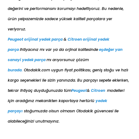
PEUGEOT
508 2011-2014
DİZEL
1.6 HDi
değerini ve performansını korumayı hedefliyoruz. Bu nedenle,
PEUGEOT
508 2014-2018
DİZEL
1.6 BlueHDi
ürün yelpazemizde sadece yüksek kaliteli parçalara yer
PEUGEOT
BİPPER 2007-2016
DİZEL
1.4 HDi
veriyoruz.
PEUGEOT
EXPERT 2001-2013
DİZEL
1.6 HDi
Peugeot orijinal yedek parça
&
Citroen orijinal yedek
PEUGEOT
PARTNER 1998-2008
DİZEL
1.6 HDi
PEUGEOT
PARTNER 2008-2018
DİZEL
1.6 BlueHDi
parça
ihtiyacınız mı var ya da orjinal kalitesinde
eşdeğer
yan
PEUGEOT
PARTNER 2008-2018
DİZEL
1.6 HDi
sanayi yedek parça
mı arıyorsunuz çözüm
burada
.
Otodakik.com uygun fiyat politikası, geniş stoğu ve hızlı
kargo seçenekleri ile sizin yanınızda. Bu parçayı sepete eklerken,
tekrar ihtiyaç duyduğunuzda tüm
Peugeot
&
Citroen
modelleri
için aradığınız mekanikten kaportaya her
türlü
yedek
parçayı
stoğumuzda olsun olmasın Otodakik güvencesi ile
alabileceğinizi unutmayınız.