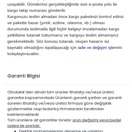
uzayabilir. Gönderiniz gerçekleştiğinde size e-posta yolu ile
CITROEN
C4 2011-2017
DİZEL
1.6 E-HDi
kargo takip numarası gönderilir.
CITROEN
C4 2011-2017
DİZEL
1.6 HDi
Kargonuzu teslim almadan önce kargo paketinizi kontrol ediniz
CITROEN
C4 CACTUS 2014-2017
DİZEL
1.6 E-HDi
ve pakette hasar (yırtık, ezilme, ıslanma, vb.) olması
durumunda teslimatla ilgili hiçbir belgeyi imzalamadan kargo
CITROEN
C4 CACTUS 2018-2019
DİZEL
1.6 BlueHDi
yetkilisine tutanak tutturmanız ve kargoyu teslim almamanız
CITROEN
C4 GRAND PİCASSO 2007-2013
DİZEL
1.6 E-HDi
gerekmektedir. Söz konusu tutanak, oluşan hasarın siz
CITROEN
C4 GRAND PİCASSO 2007-2013
DİZEL
1.6 HDi
kaynaklı olmadığını ispatlayacağı için
iade ve değişim
işlemini
kolaylaştıracaktır.
CITROEN
C4 GRAND PİCASSO 2013-2017
DİZEL
1.6 BlueHDi
CITROEN
C4 GRAND PİCASSO 2013-2017
DİZEL
1.6 E-HDi
CITROEN
C4 PİCASSO 2007-2012
DİZEL
1.6 E-HDi
Garanti Bilgisi
CITROEN
C4 PİCASSO 2007-2012
DİZEL
1.6 HDi
CITROEN
C4 PİCASSO 2013-2018
DİZEL
1.6 BlueHDi
Otodakik’den alınan tüm ürünler ithalatçı ve/veya üretici
CITROEN
C4 PİCASSO 2013-2018
DİZEL
1.6 E-HDi
garantisi kapsamındadır.Ürünlerin garanti şartları ve garanti
süreleri ithalatçı ve/veya üretici firmaya göre değişiklik
CITROEN
C5 2001-2008
DİZEL
1.6 HDi
göstermekte olup tedarikçi firmalardan tarafından
CITROEN
C5 2008-2015
DİZEL
1.6 E-HDi
belirlenmektedir.
Tüm ürünlere ait garantiler birebir
ürün değişimi veya bedel
CITROEN
C5 2008-2015
DİZEL
1.6 HDi
iadesi ile sınırlıdır.
CITROEN
JUMPY 2017-2024
DİZEL
1.6 BlueHDi
Elektrik malzemelerinin
deneme ve yanılma