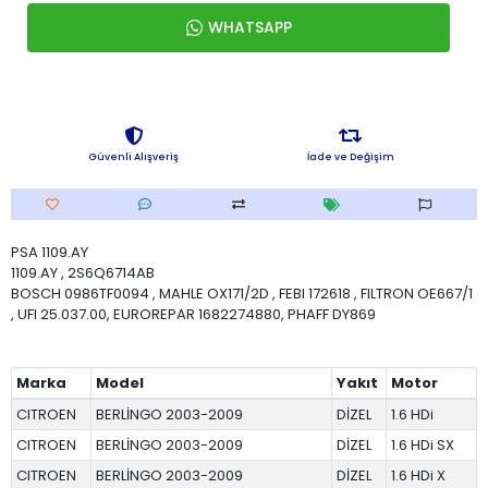
WHATSAPP
Güvenli Alışveriş
İade ve Değişim
PSA 1109.AY
1109.AY , 2S6Q6714AB
BOSCH 0986TF0094 , MAHLE OX171/2D , FEBI 172618 , FILTRON OE667/1
, UFI 25.037.00, EUROREPAR 1682274880, PHAFF DY869
Marka
Model
Yakıt
Motor
CITROEN
BERLİNGO 2003-2009
DİZEL
1.6 HDi
CITROEN
BERLİNGO 2003-2009
DİZEL
1.6 HDi SX
CITROEN
BERLİNGO 2003-2009
DİZEL
1.6 HDi X