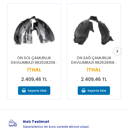
ÖN SOL ÇAMURLUK
ÖN SAĞ ÇAMURLUK
DAVLUMBAZI 9825282080
DAVLUMBAZI 9825281680
/ 3008 5008 16-20
/ 3008 5008 16-20
İTHAL
İTHAL
2.409,46 TL
2.409,46 TL
Sepete Ekle
Sepete Ekle
Hızlı Teslimat
Siparişleriniz en kısa sürede elinize ulaşır.