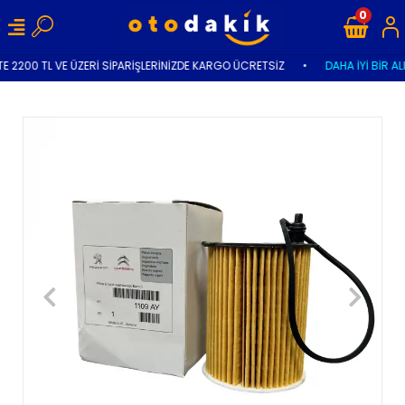
0
E 2200 TL VE ÜZERİ SİPARİŞLERİNİZDE KARGO ÜCRETSİZ
•
DAHA İYİ BİR AL