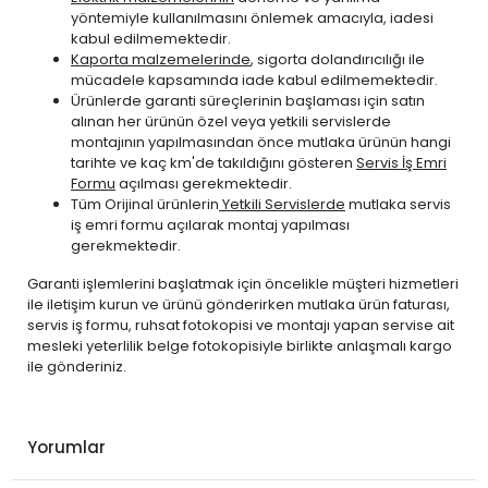
CITROEN
yöntemiyle kullanılmasını önlemek amacıyla, iadesi
NEMO 2008-2017
DİZEL
1.4 HDi
kabul edilmemektedir.
DS
DS 4 2011-2015
DİZEL
1.6 E-HDi
Kaporta malzemelerinde
, sigorta dolandırıcılığı ile
DS
DS 5 2012-2015
DİZEL
1.6 E-HDi
mücadele kapsamında iade kabul edilmemektedir.
Ürünlerde garanti süreçlerinin başlaması için satın
PEUGEOT
2008 2013-2019
DİZEL
1.6 BlueHDi
alınan her ürünün özel veya yetkili servislerde
PEUGEOT
2008 2013-2019
DİZEL
1.6 E-HDi
montajının yapılmasından önce mutlaka ürünün hangi
tarihte ve kaç km'de takıldığını gösteren
Servis İş Emri
PEUGEOT
206 1999-2011
DİZEL
1.4 HDi
Formu
açılması gerekmektedir.
PEUGEOT
206 1999-2011
DİZEL
1.6 HDi
Tüm Orijinal ürünlerin
Yetkili Servislerde
mutlaka servis
iş emri formu açılarak montaj yapılması
PEUGEOT
206 Plus 2010-2012
DİZEL
1.4 HDi
gerekmektedir.
PEUGEOT
207 2006-2010
DİZEL
1.6 HDi
Garanti işlemlerini başlatmak için öncelikle müşteri hizmetleri
PEUGEOT
207 2010-2012
DİZEL
1.6 HDi
ile iletişim kurun ve ürünü gönderirken mutlaka ürün faturası,
PEUGEOT
208 2012-2020
DİZEL
1.4 HDi
servis iş formu, ruhsat fotokopisi ve montajı yapan servise ait
mesleki yeterlilik belge fotokopisiyle birlikte anlaşmalı kargo
PEUGEOT
208 2012-2020
DİZEL
1.6 BlueHDi
ile gönderiniz.
PEUGEOT
208 2012-2020
DİZEL
1.6 E-HDi
PEUGEOT
208 2012-2020
DİZEL
1.6 HDi
PEUGEOT
3008 2009-2016
DİZEL
1.6 BlueHDi
Yorumlar
PEUGEOT
3008 2009-2016
DİZEL
1.6 E-HDi