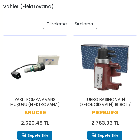
Valfler (Elektrovana)
Filtreleme
Sıralama
YAKIT POMPA AVANS
TURBO BASINÇ VALFİ
MÜŞÜRÜ (ELEKTROVANA)
(SELONOİD VALFİ) 1618C9 /
1563L1 / BERLİNGO JUMPER
BERLİNGO C3 CELYSEE 2008
BRUCKE
PIERBURG
JUMPY XSARA 206 BOXER
206 207 208 3008 301
PARTNER
PARTNER
2.620,48 TL
2.763,03 TL
Sepete Ekle
Sepete Ekle