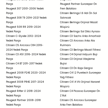
Parça
Peugeot Partner Eurorepar Ön
Peugeot 307 2001-2006 Yedek
Fren Balatası
Parça
Citroen Berlingo 1.6 Hdi Ön Sol
Peugeot 308 T9 2014-2021 Yedek
Salıncak
Parça
Citroen Berlingo Orijinal Mazot
Peugeot 508 R8 2019-2024
Müşürü
Yedek Parça
Citroen Berlingo Sol Dikiz Aynası
Citroen C-Elysée 2012-2024
Citroen C3 Sachs Arka Amortisör
Yedek Parça
Citroen C3 Aircross Arka Aks
Citroen C5 Aircross C84 2019-
Rulmanı
2024 Yedek Parça
Citroen C3 Berlingo Mazot Filtresi
Citroen C3 A51 2016-2024 Yedek
Citroen C4 Orjinal İridyum Buji
Parça
Citroen C3 Orijinal Ateşleme
Citroen C4 B7 2011-2017 Yedek
Bujisi
Parça
Citroen C3 Ön Kapı Gergisi
Peugeot 2008 P24E 2020-2024
Citroen C4 1.2 Puretech Eurorepar
Yedek Parça
Yağ Filtresi
Peugeot 3008 P84E 2017-2024
Citroen C4 1.4 Vti Orijinal Hararet
Yedek Parça
Müşürü
Peugeot Rifter L1 2018-2024
Citroen C4 Picasso Eurorepar Ön
Yedek Parça
Z Rot
Peugeot Partner 2008-2018
Citroen C5 Aircross Eurorepar
Yedek Parça
Arka Fren Balatası