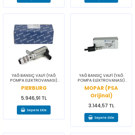
YAĞ BANSIÇ VALFİ (YAĞ
YAĞ BANSIÇ VALFİ (YAĞ
POMPA ELEKTROVANASI)
POMPA ELEKTROVANASI)
9675081780 / C3 C4 CELYSEE
9812046280 / C3 AİRCROSS
PIERBURG
MOPAR (PSA
DS3 2008 208 3008 301 308
CELYSEE 2008 208 301
5008
Orijinal)
5.946,91 TL
3.144,57 TL
Sepete Ekle
Sepete Ekle