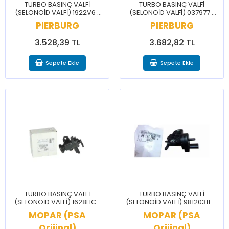
TURBO BASINÇ VALFİ
TURBO BASINÇ VALFİ
(SELONOİD VALFİ) 1922V6 /
(SELONOİD VALFİ) 037977 /
C4 GRAND PİCASSO C5 DS5
C4 GRAND PİCASSO C5 DS5
PIERBURG
PIERBURG
207 208 3008 308 5008 508
207 208 3008 308 5008 508
RCZ
RCZ
3.528,39 TL
3.682,82 TL
Sepete Ekle
Sepete Ekle
TURBO BASINÇ VALFİ
TURBO BASINÇ VALFİ
(SELONOİD VALFİ) 1628HC /
(SELONOİD VALFİ) 9812031180
BERLİNGO C3 JUMPER C4 C5
/ BRLNGO C3 C4 CELYSEE
MOPAR (PSA
MOPAR (PSA
JUMPY 206 306 406 BOXER
208 3008 301 308 PRTNR
Orijinal)
PRTNR
Orijinal)
RFTR