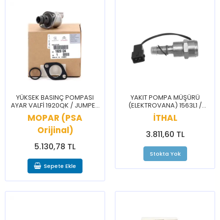
YÜKSEK BASINÇ POMPASI
YAKIT POMPA MÜŞÜRÜ
AYAR VALFİ 1920QK / JUMPER
(ELEKTROVANA) 1563L1 /
BOXER
BERLİNGO JUMPER JUMPY
MOPAR (PSA
İTHAL
XSARA 206 BOXER PARTNER
Orijinal)
3.811,60 TL
5.130,78 TL
Stokta Yok
Sepete Ekle