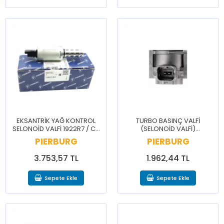
EKSANTRİK YAĞ KONTROL
TURBO BASINÇ VALFİ
SELONOİD VALFİ 1922R7 / C3
(SELONOİD VALFİ)
C4 C5 CELYSEE 2008 207 208
9677363880 / BERLİNGO C3
PIERBURG
PIERBURG
3008 301 308
C4 2008 208 3008 308 5008
508 PRTNR
3.753,57 TL
1.962,44 TL
Sepete Ekle
Sepete Ekle