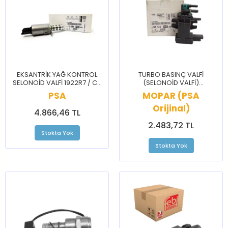
EKSANTRİK YAĞ KONTROL
TURBO BASINÇ VALFİ
SELONOİD VALFİ 1922R7 / C3
(SELONOİD VALFİ)
C4 CELYSEE 2008 207 208
9812404180 / BRLNGO C3 C4
PSA
MOPAR (PSA
3008 301 308 5008 508
CELYSEE 208 3008 301 308
Orijinal)
PRTNR RFTR
4.866,46 TL
2.483,72 TL
Stokta Yok
Stokta Yok