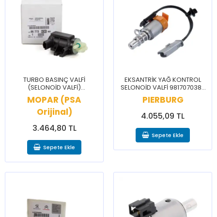
TURBO BASINÇ VALFİ
EKSANTRİK YAĞ KONTROL
(SELONOİD VALFİ)
SELONOİD VALFİ 9817070380
9677363880 / BERLİNGO C3
/ BRLNGO C3 C4 CELYSEE
MOPAR (PSA
PIERBURG
C4 2008 208 3008 308 5008
208 3008 301 308 PRTNR
Orijinal)
508 PRTNR
RFTR
4.055,09 TL
3.464,80 TL
Sepete Ekle
Sepete Ekle