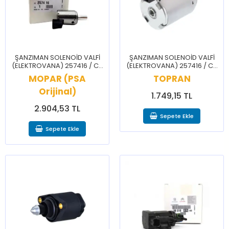
ŞANZIMAN SOLENOİD VALFİ
ŞANZIMAN SOLENOİD VALFİ
(ELEKTROVANA) 257416 / C3
(ELEKTROVANA) 257416 / C3
C4 C4 C5 CELYSEE 206 207
C4 C4 C5 CELYSEE 206 207
MOPAR (PSA
TOPRAN
208 301 306 307 308 407
208 301 306 307 308 407
Orijinal)
1.749,15 TL
2.904,53 TL
Sepete Ekle
Sepete Ekle