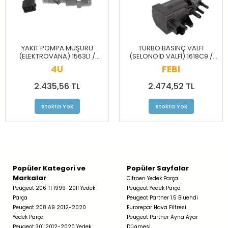
YAKIT POMPA MÜŞÜRÜ
TURBO BASINÇ VALFİ
(ELEKTROVANA) 1563L1 /
(SELONOİD VALFİ) 1618C9 /
BERLİNGO JUMPER JUMPY
BRLNGO C3 C4 CELYSEE 206
4U
FEBI
XSARA 206 BOXER PARTNER
207 208 3008 301 307 308
PRTNR
2.435,56 TL
2.474,52 TL
Stokta Yok
Stokta Yok
Popüler Kategori ve
Popüler Sayfalar
Markalar
Citroen Yedek Parça
Peugeot 206 T1 1999-2011 Yedek
Peugeot Yedek Parça
Parça
Peugeot Partner 1.5 Bluehdi
Peugeot 208 A9 2012-2020
Eurorepar Hava Filtresi
Yedek Parça
Peugeot Partner Ayna Ayar
Peugeot 301 2012-2020 Yedek
Düğmesi