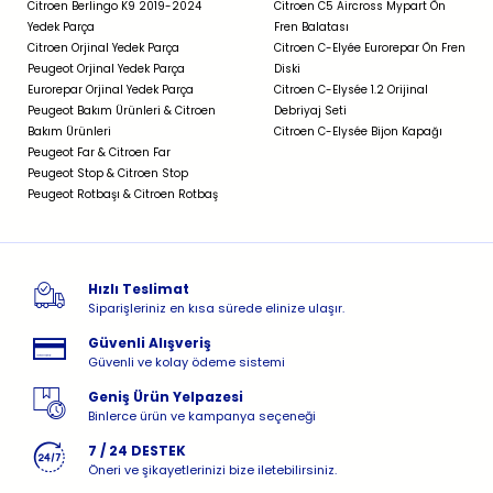
Citroen Berlingo K9 2019-2024
Citroen C5 Aircross Mypart Ön
Yedek Parça
Fren Balatası
Citroen Orjinal Yedek Parça
Citroen C-Elyée Eurorepar Ön Fren
Peugeot Orjinal Yedek Parça
Diski
Eurorepar Orjinal Yedek Parça
Citroen C-Elysée 1.2 Orijinal
Peugeot Bakım Ürünleri & Citroen
Debriyaj Seti
Bakım Ürünleri
Citroen C-Elysée Bijon Kapağı
Peugeot Far & Citroen Far
Peugeot Stop & Citroen Stop
Peugeot Rotbaşı & Citroen Rotbaş
Hızlı Teslimat
Siparişleriniz en kısa sürede elinize ulaşır.
Güvenli Alışveriş
Güvenli ve kolay ödeme sistemi
Geniş Ürün Yelpazesi
Binlerce ürün ve kampanya seçeneği
7 / 24 DESTEK
Öneri ve şikayetlerinizi bize iletebilirsiniz.