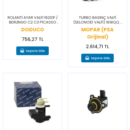
ROLANTİ AYAR VALFİ 19201F /
TURBO BASINÇ VALFİ
BERLİNGO C2 C3 PİCASSO
(SELONOİD VALFİ) 1618QQ /
C4 SAXO 106 206 206+ 207
BERLİNGO C3 C4 CELYSEE
DODUCO
MOPAR (PSA
306 307 PARTNER
2008 207 208 301 308 508
Orijinal)
PRTNR
756,27 TL
2.614,71 TL
Sepete Ekle
Sepete Ekle