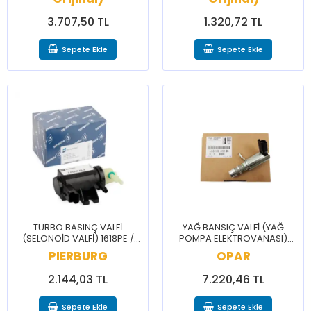
3.707,50 TL
1.320,72 TL
Sepete Ekle
Sepete Ekle
TURBO BASINÇ VALFİ
YAĞ BANSIÇ VALFİ (YAĞ
(SELONOİD VALFİ) 1618PE /
POMPA ELEKTROVANASI)
BERLİNGO C3 C4 C5 2008
9815631580 / JUMPER JUMPY
PIERBURG
OPAR
207 208 3008 308 5008 508
EXPERT TRAVELLER
PRTNR
2.144,03 TL
7.220,46 TL
Sepete Ekle
Sepete Ekle