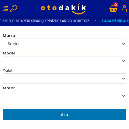
0
 2200 TL VE ÜZERİ SİPARİŞLERİNİZDE KARGO ÜCRETSİZ
•
DAHA İYİ BİR ALI
Marka
Model
Yakıt
Motor
Ara