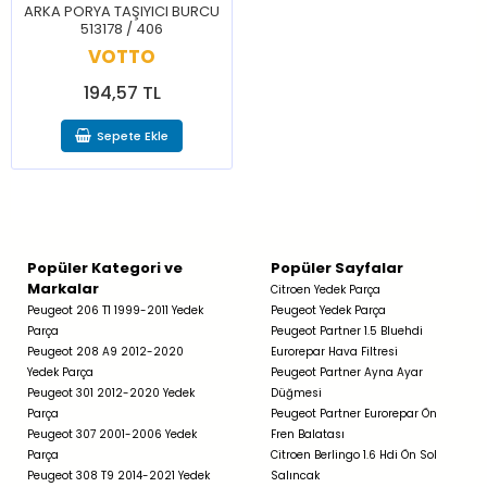
ARKA PORYA TAŞIYICI BURCU
513178 / 406
VOTTO
194,57 TL
Sepete Ekle
Popüler Kategori ve
Popüler Sayfalar
Markalar
Citroen Yedek Parça
Peugeot 206 T1 1999-2011 Yedek
Peugeot Yedek Parça
Parça
Peugeot Partner 1.5 Bluehdi
Peugeot 208 A9 2012-2020
Eurorepar Hava Filtresi
Yedek Parça
Peugeot Partner Ayna Ayar
Peugeot 301 2012-2020 Yedek
Düğmesi
Parça
Peugeot Partner Eurorepar Ön
Peugeot 307 2001-2006 Yedek
Fren Balatası
Parça
Citroen Berlingo 1.6 Hdi Ön Sol
Peugeot 308 T9 2014-2021 Yedek
Salıncak