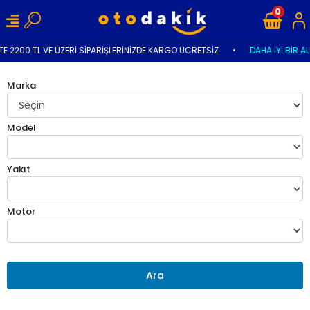
0
E 2200 TL VE ÜZERİ SİPARİŞLERİNİZDE KARGO ÜCRETSİZ
•
DAHA İYİ BİR AL
Marka
Model
Yakıt
Motor
Ara