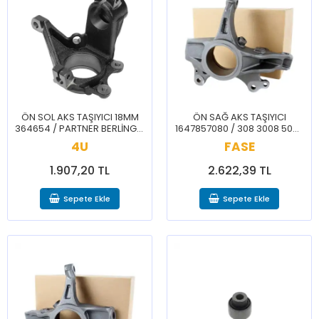
ÖN SOL AKS TAŞIYICI 18MM
ÖN SAĞ AKS TAŞIYICI
364654 / PARTNER BERLİNGO
1647857080 / 308 3008 5008
306 XSARA XSARA PICASSO
508 C4 PICASSO C5
4U
FASE
AIRCROSS PARTNER RIFTER
BERLİNGO
1.907,20 TL
2.622,39 TL
Sepete Ekle
Sepete Ekle