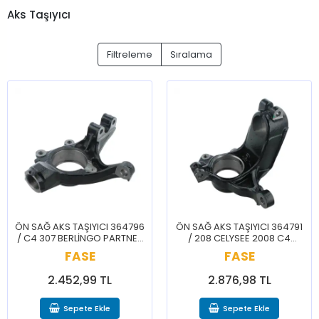
Aks Taşıyıcı
Filtreleme
Sıralama
ÖN SAĞ AKS TAŞIYICI 364796
ÖN SAĞ AKS TAŞIYICI 364791
/ C4 307 BERLİNGO PARTNER
/ 208 CELYSEE 2008 C4
308 C4 GRAND PİCASSO
CACTUS 301 C3 207 C2
FASE
FASE
2.452,99 TL
2.876,98 TL
Sepete Ekle
Sepete Ekle