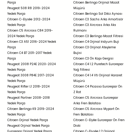
Parça
Citroen Berlingo Orijinal Mazot
Peugeot 508 R8 2019-2024
Müşürü
Yedek Parça
Citroen Berlingo Sol Dikiz Aynası
Citroen C-Elysée 2012-2024
Citroen C3 Sachs Arka Amortisör
Yedek Parça
Citroen C3 Aircross Arka Aks
Citroen C5 Aircross C84 2019-
Rulmanı
2024 Yedek Parça
Citroen C3 Berlingo Mazot Filtresi
Citroen C3 A51 2016-2024 Yedek
Citroen C4 Orjinal İridyum Buji
Parça
Citroen C3 Orijinal Ateşleme
Citroen C4 B7 2011-2017 Yedek
Bujisi
Parça
Citroen C3 Ön Kapı Gergisi
Peugeot 2008 P24E 2020-2024
Citroen C4 1.2 Puretech Eurorepar
Yedek Parça
Yağ Filtresi
Peugeot 3008 P84E 2017-2024
Citroen C4 1.4 Vti Orijinal Hararet
Yedek Parça
Müşürü
Peugeot Rifter L1 2018-2024
Citroen C4 Picasso Eurorepar Ön
Yedek Parça
Z Rot
Peugeot Partner 2008-2018
Citroen C5 Aircross Eurorepar
Yedek Parça
Arka Fren Balatası
Citroen Berlingo K9 2019-2024
Citroen C5 Aircross Mypart Ön
Yedek Parça
Fren Balatası
Citroen Orjinal Yedek Parça
Citroen C-Elyée Eurorepar Ön Fren
Peugeot Orjinal Yedek Parça
Diski
Eurorepar Orjinal Yedek Parça
Citroen C-Elysée 1.2 Orijinal