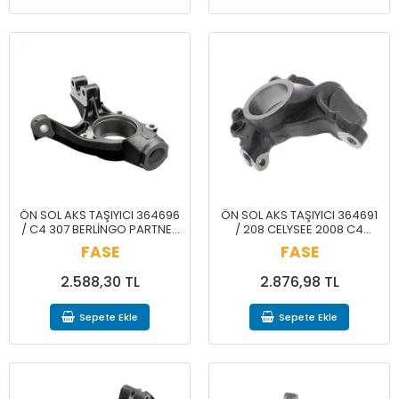
ÖN SOL AKS TAŞIYICI 364696
ÖN SOL AKS TAŞIYICI 364691
/ C4 307 BERLİNGO PARTNER
/ 208 CELYSEE 2008 C4
308 C4 GRAND PİCASSO
CACTUS 301 C3 207 C2
FASE
FASE
2.588,30 TL
2.876,98 TL
Sepete Ekle
Sepete Ekle