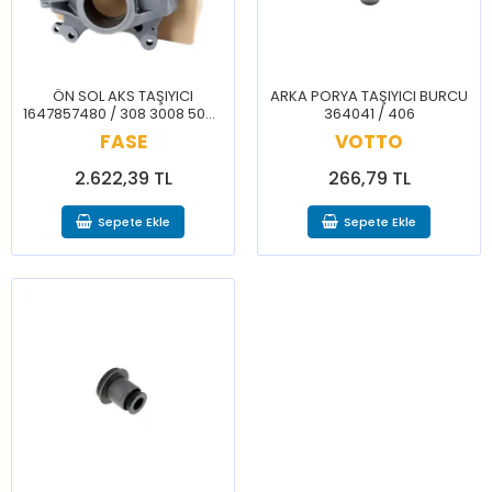
ÖN SOL AKS TAŞIYICI
ARKA PORYA TAŞIYICI BURCU
1647857480 / 308 3008 5008
364041 / 406
508 C4 PICASSO C5
FASE
VOTTO
AIRCROSS PARTNER RIFTER
BERLİNGO
2.622,39 TL
266,79 TL
Sepete Ekle
Sepete Ekle