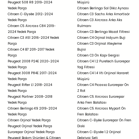
Peugeot 508 R8 2019-2024
Müşürü
Yedek Parça
Citroen Berlingo Sol Dikiz Aynası
Citroen C-Elysée 2012-2024
Citroen C3 Sachs Arka Amortisör
Yedek Parça
Citroen C3 Aircross Arka Aks
Citroen C5 Aircross C84 2019-
Rulmanı
2024 Yedek Parça
Citroen C3 Berlingo Mazot Filtresi
Citroen C3 A51 2016-2024 Yedek
Citroen C4 Orjinal İridyum Buji
Parça
Citroen C3 Orijinal Ateşleme
Citroen C4 B7 2011-2017 Yedek
Bujisi
Parça
Citroen C3 Ön Kapı Gergisi
Peugeot 2008 P24E 2020-2024
Citroen C4 1.2 Puretech Eurorepar
Yedek Parça
Yağ Filtresi
Peugeot 3008 P84E 2017-2024
Citroen C4 1.4 Vti Orijinal Hararet
Yedek Parça
Müşürü
Peugeot Rifter L1 2018-2024
Citroen C4 Picasso Eurorepar Ön
Yedek Parça
Z Rot
Peugeot Partner 2008-2018
Citroen C5 Aircross Eurorepar
Yedek Parça
Arka Fren Balatası
Citroen Berlingo K9 2019-2024
Citroen C5 Aircross Mypart Ön
Yedek Parça
Fren Balatası
Citroen Orjinal Yedek Parça
Citroen C-Elyée Eurorepar Ön Fren
Peugeot Orjinal Yedek Parça
Diski
Eurorepar Orjinal Yedek Parça
Citroen C-Elysée 1.2 Orijinal
Peugeot Bakım Ürünleri & Citroen
Debriyaj Seti