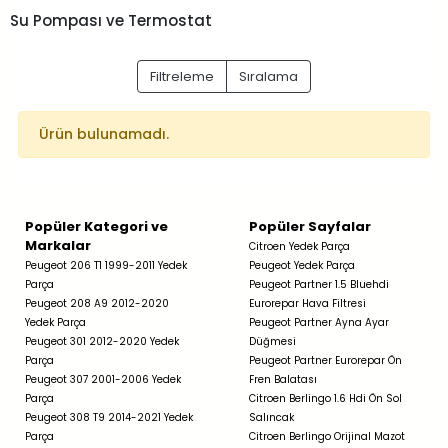
Su Pompası ve Termostat
Filtreleme
Sıralama
Ürün bulunamadı.
Popüler Kategori ve
Popüler Sayfalar
Markalar
Citroen Yedek Parça
Peugeot 206 T1 1999-2011 Yedek
Peugeot Yedek Parça
Parça
Peugeot Partner 1.5 Bluehdi
Peugeot 208 A9 2012-2020
Eurorepar Hava Filtresi
Yedek Parça
Peugeot Partner Ayna Ayar
Peugeot 301 2012-2020 Yedek
Düğmesi
Parça
Peugeot Partner Eurorepar Ön
Peugeot 307 2001-2006 Yedek
Fren Balatası
Parça
Citroen Berlingo 1.6 Hdi Ön Sol
Peugeot 308 T9 2014-2021 Yedek
Salıncak
Parça
Citroen Berlingo Orijinal Mazot