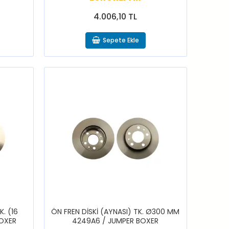
4.006,10 TL
Sepete Ekle
K. (16
ÖN FREN DİSKİ (AYNASI) TK. Ø300 MM
BOXER
4249A6 / JUMPER BOXER