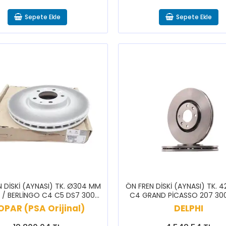
Sepete Ekle
Sepete Ekle
 DİSKİ (AYNASI) TK. Ø304 MM
ÖN FREN DİSKİ (AYNASI) TK. 
 / BERLİNGO C4 C5 DS7 3008
C4 GRAND PİCASSO 207 30
 5008 508 PARTNER RİFTER
PAR (PSA Orijinal)
DELPHI