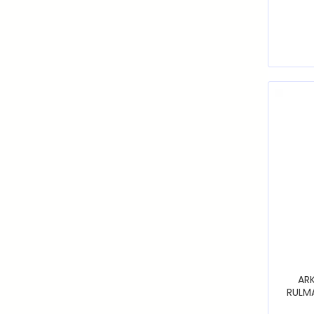
VALEO
WALBURG
ARK
RULM