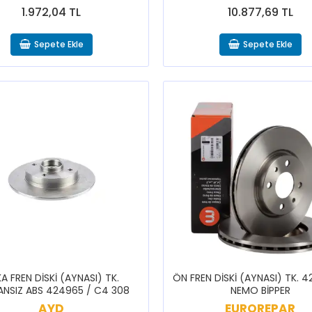
1.972,04 TL
10.877,69 TL
Sepete Ekle
Sepete Ekle
A FREN DİSKİ (AYNASI) TK.
ÖN FREN DİSKİ (AYNASI) TK. 
ANSIZ ABS 424965 / C4 308
NEMO BİPPER
AYD
EUROREPAR