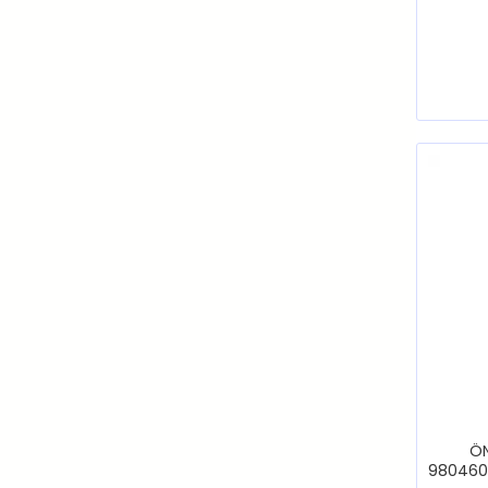
ÖN
980460