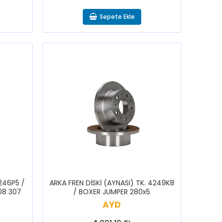
Sepete Ekle
4246P5 /
ARKA FREN DİSKİ (AYNASI) TK. 4249K8
08 307
/ BOXER JUMPER 280x5
AYD