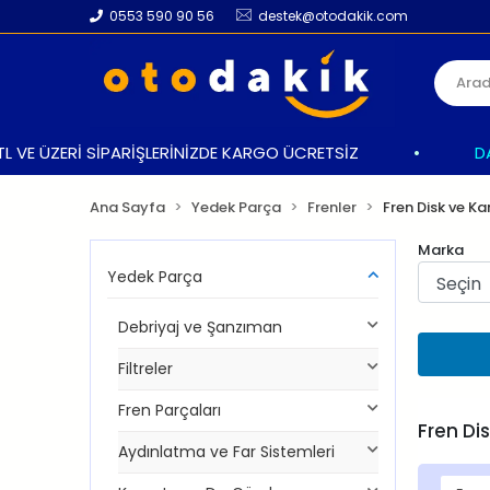
0553 590 90 56
destek@otodakik.com
 ÜZERİ SİPARİŞLERİNİZDE KARGO ÜCRETSİZ
•
DAHA İ
Ana Sayfa
Yedek Parça
Frenler
Fren Disk ve K
Marka
Yedek Parça
Debriyaj ve Şanzıman
Filtreler
Fren Parçaları
Fren Di
Aydınlatma ve Far Sistemleri