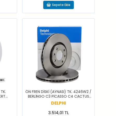
Sepete Ekle
 TK.
ÖN FREN DİSKİ (AYNASI) TK. 4246W2 /
ERT
BERLİNGO C3 PİCASSO C4 CACTUS
C4 PİCASSO C5 DS3 DS4
DELPHI
3.514,01 TL