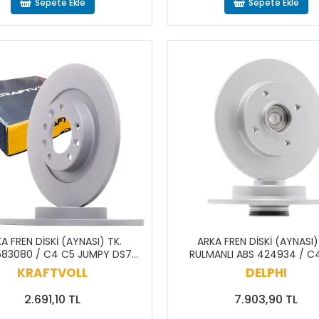
Sepete Ekle
Sepete Ekle
A FREN DİSKİ (AYNASI) TK.
ARKA FREN DİSKİ (AYNASI)
583080 / C4 C5 JUMPY DS7
RULMANLI ABS 424934 / C
08 308 5008 508 EXPERT
KRAFTVOLL
DELPHI
TRAVELLER
2.691,10 TL
7.903,90 TL