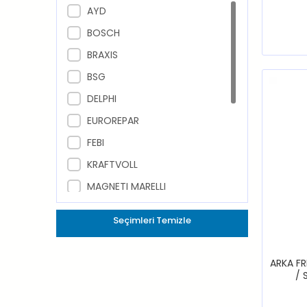
AYD
BOSCH
BRAXIS
BSG
DELPHI
EUROREPAR
FEBI
KRAFTVOLL
MAGNETI MARELLI
MAHER
Seçimleri Temizle
MGA
MOPAR (PSA Orijinal)
ARKA FR
RECOVER
/ 
TRW