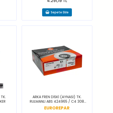
4.291,19 TL
Sepete Ekle
 TK.
ARKA FREN DİSKİ (AYNASI) TK.
XER
RULMANLI ABS 424965 / C4 308
2007>2013
EUROREPAR