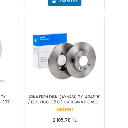
Sepete Ekle
 TK.
ARKA FREN DİSKİ (AYNASI) TK. 424990
4 307
/ BERLİNGO C2 C3 C4 XSARA PİCASSO
307 PARTNER
DELPHI
2.105,78 TL