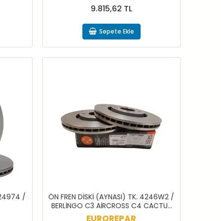
9.815,62 TL
Sepete Ekle
424974 /
ÖN FREN DİSKİ (AYNASI) TK. 4246W2 /
BERLİNGO C3 AİRCROSS C4 CACTUS
GRAND PİCASSO C5 XSARA DS3
EUROREPAR