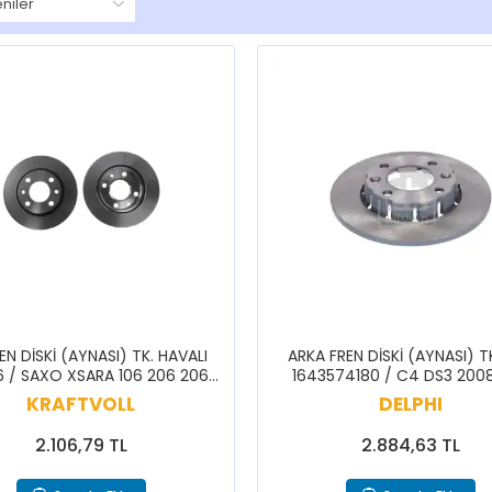
EN DİSKİ (AYNASI) TK. HAVALI
ARKA FREN DİSKİ (AYNASI) T
 / SAXO XSARA 106 206 206+
1643574180 / C4 DS3 200
306
KRAFTVOLL
DELPHI
2.106,79 TL
2.884,63 TL