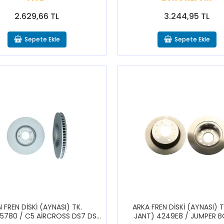
2.629,66 TL
3.244,95 TL
Sepete Ekle
Sepete Ekle
 FREN DİSKİ (AYNASI) TK.
ARKA FREN DİSKİ (AYNASI) T
5780 / C5 AİRCROSS DS7 DS9
JANT) 4249E8 / JUMPER 