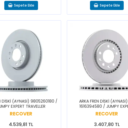
Sepete Ekle
Sepete Ekle
 DİSKİ (AYNASI) 9805260180 /
ARKA FREN DİSKİ (AYNASI)
UMPY EXPERT TRAVELLER
1616394580 / JUMPY EXP
TRAVELLER
RECOVER
RECOVER
4.539,81 TL
3.407,80 TL