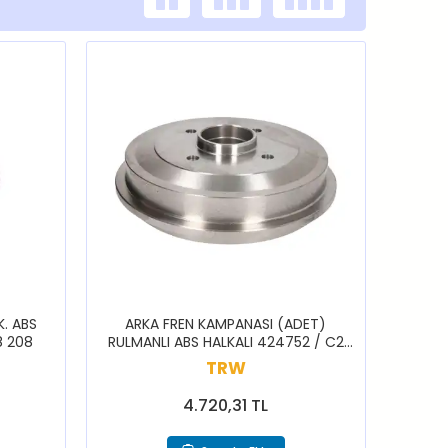
K. ABS
ARKA FREN KAMPANASI (ADET)
8 208
RULMANLI ABS HALKALI 424752 / C2
C3 C4 CACTUS 206 206+ 207 208
TRW
301
4.720,31 TL