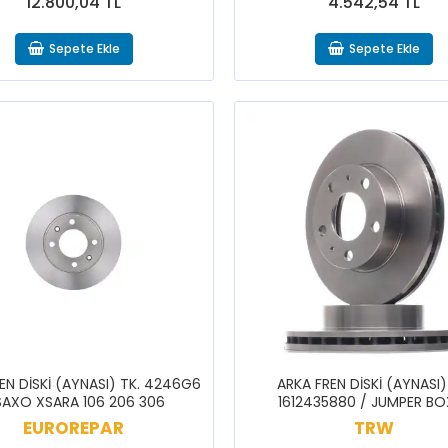
12.800,04 TL
4.542,54 TL
Sepete Ekle
Sepete Ekle
EN DİSKİ (AYNASI) TK. 4246G6
ARKA FREN DİSKİ (AYNASI)
SAXO XSARA 106 206 306
1612435880 / JUMPER BO
EUROREPAR
TRW