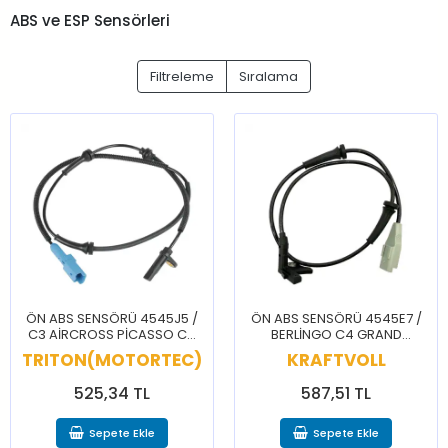
ABS ve ESP Sensörleri
Filtreleme
Sıralama
ÖN ABS SENSÖRÜ 4545J5 /
ÖN ABS SENSÖRÜ 4545E7 /
C3 AİRCROSS PİCASSO C4
BERLİNGO C4 GRAND
CACTUS CELYSEE NEMO
PİCASSO C4 PİCASSO
TRITON(MOTORTEC)
KRAFTVOLL
2008 207 208 301 BİPPER
PARTNER
525,34 TL
587,51 TL
Sepete Ekle
Sepete Ekle