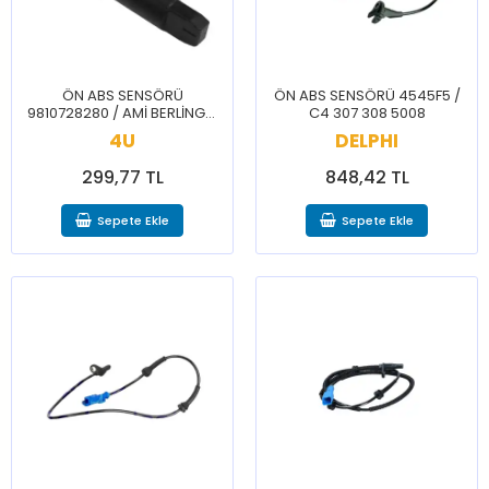
ÖN ABS SENSÖRÜ
ÖN ABS SENSÖRÜ 4545F5 /
9810728280 / AMİ BERLİNGO
C4 307 308 5008
C4 C4X C5 DS3 DS7 DS9
4U
DELPHI
3008 308 408 5008 508
PARTNER RİFTER
299,77 TL
848,42 TL
Sepete Ekle
Sepete Ekle