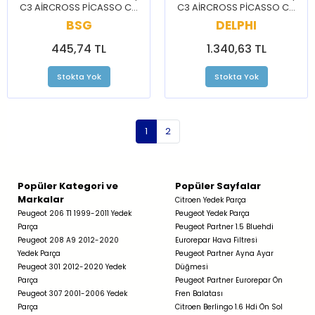
C3 AİRCROSS PİCASSO C4
C3 AİRCROSS PİCASSO C4
CACTUS CELYSEE NEMO
CACTUS CELYSEE NEMO
BSG
DELPHI
2008 207 208 301 BİPPER
2008 207 208 301 BİPPER
445,74 TL
1.340,63 TL
Stokta Yok
Stokta Yok
1
2
Popüler Kategori ve
Popüler Sayfalar
Markalar
Citroen Yedek Parça
Peugeot 206 T1 1999-2011 Yedek
Peugeot Yedek Parça
Parça
Peugeot Partner 1.5 Bluehdi
Peugeot 208 A9 2012-2020
Eurorepar Hava Filtresi
Yedek Parça
Peugeot Partner Ayna Ayar
Peugeot 301 2012-2020 Yedek
Düğmesi
Parça
Peugeot Partner Eurorepar Ön
Peugeot 307 2001-2006 Yedek
Fren Balatası
Parça
Citroen Berlingo 1.6 Hdi Ön Sol