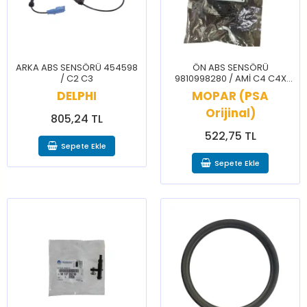
ARKA ABS SENSÖRÜ 454598
ÖN ABS SENSÖRÜ
/ C2 C3
9810998280 / AMİ C4 C4X
DS3 2008 208
DELPHI
MOPAR (PSA
Orijinal)
805,24 TL
522,75 TL
Sepete Ekle
Sepete Ekle