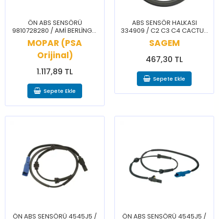
ÖN ABS SENSÖRÜ
ABS SENSÖR HALKASI
9810728280 / AMİ BERLİNGO
334909 / C2 C3 C4 CACTUS
C4 C4X C5 DS3 DS7 DS9
208 301
MOPAR (PSA
SAGEM
3008 308 408 5008 508
PARTNER RİFTER
Orijinal)
467,30 TL
1.117,89 TL
Sepete Ekle
Sepete Ekle
ÖN ABS SENSÖRÜ 4545J5 /
ÖN ABS SENSÖRÜ 4545J5 /