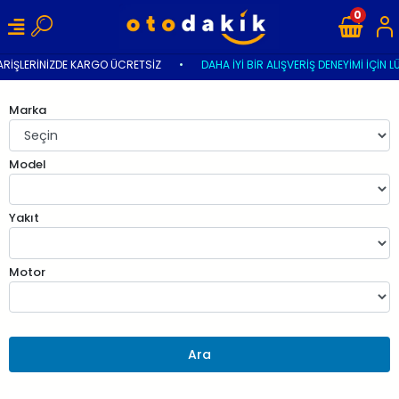
0
ARİŞLERİNİZDE KARGO ÜCRETSİZ
•
DAHA İYİ BİR ALIŞVERİŞ DENEYİMİ İÇİN L
Marka
Model
Yakıt
Motor
Ara