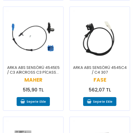
ARKA ABS SENSÖRÜ 4545E5
ARKA ABS SENSÖRÜ 4545C4
/ C3 AİRCROSS C3 PİCASSO
/ C4 307
C4 CACTUS CELYSEE 2008
MAHER
FASE
207 208 301
515,90 TL
562,07 TL
Sepete Ekle
Sepete Ekle