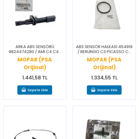
ARKA ABS SENSÖRÜ
ABS SENSÖR HALKASI 454919
9824474280 / AMİ C4 C4X
/ BERLİNGO C3 PİCASSO C4
DS3 2008 208
C5 DS5 2008 207 3008 307
MOPAR (PSA
MOPAR (PSA
308 407 5008 508 PARTNER
Orijinal)
Orijinal)
1.441,58 TL
1.334,55 TL
Sepete Ekle
Sepete Ekle