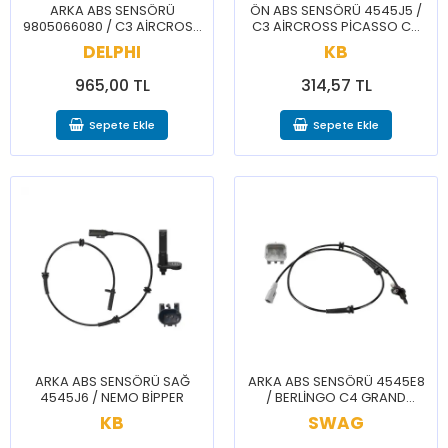
ARKA ABS SENSÖRÜ
ÖN ABS SENSÖRÜ 4545J5 /
9805066080 / C3 AİRCROSS
C3 AİRCROSS PİCASSO C4
C3 PİCASSO C4 CACTUS
CACTUS CELYSEE NEMO
DELPHI
KB
CELYSEE 2008 207 208 301
2008 207 208 301 BİPPER
965,00 TL
314,57 TL
Sepete Ekle
Sepete Ekle
ARKA ABS SENSÖRÜ SAĞ
ARKA ABS SENSÖRÜ 4545E8
4545J6 / NEMO BİPPER
/ BERLİNGO C4 GRAND
PİCASSO 5008 PARTNER
KB
SWAG