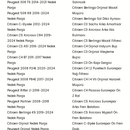
Peugeot 308 T9 2014-2021 Yedek
Salıncak
Parça
Citroen Berlingo Orijinal Mazot
Peugeot 508 R8 2019-2024
Müşürü
Yedek Parça
Citroen Berlingo Sol Dikiz Aynası
Citroen C-Elysée 2012-2024
Citroen C3 Sachs Arka Amortisör
Yedek Parça
Citroen C3 Aircross Arka Aks
Citroen C5 Aircross C84 2019-
Rulmanı
2024 Yedek Parça
Citroen C3 Berlingo Mazot Filtresi
Citroen C3 A51 2016-2024 Yedek
Citroen C4 Orjinal İridyum Buji
Parça
Citroen C3 Orijinal Ateşleme
Citroen C4 B7 2011-2017 Yedek
Bujisi
Parça
Citroen C3 Ön Kapı Gergisi
Peugeot 2008 P24E 2020-2024
Citroen C4 1.2 Puretech Eurorepar
Yedek Parça
Yağ Filtresi
Peugeot 3008 P84E 2017-2024
Citroen C4 1.4 Vti Orijinal Hararet
Yedek Parça
Müşürü
Peugeot Rifter L1 2018-2024
Citroen C4 Picasso Eurorepar Ön
Yedek Parça
Z Rot
Peugeot Partner 2008-2018
Citroen C5 Aircross Eurorepar
Yedek Parça
Arka Fren Balatası
Citroen Berlingo K9 2019-2024
Citroen C5 Aircross Mypart Ön
Yedek Parça
Fren Balatası
Citroen Orjinal Yedek Parça
Citroen C-Elyée Eurorepar Ön Fren
Peugeot Orjinal Yedek Parça
Diski