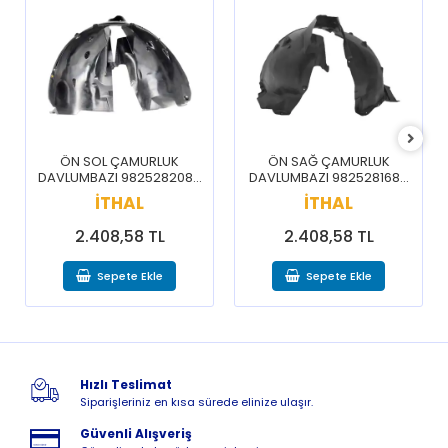
ÖN SOL ÇAMURLUK
ÖN SAĞ ÇAMURLUK
DAVLUMBAZI 9825282080
DAVLUMBAZI 9825281680
/ 3008 5008 16-20
/ 3008 5008 16-20
İTHAL
İTHAL
2.408,58 TL
2.408,58 TL
Sepete Ekle
Sepete Ekle
Hızlı Teslimat
Siparişleriniz en kısa sürede elinize ulaşır.
Güvenli Alışveriş