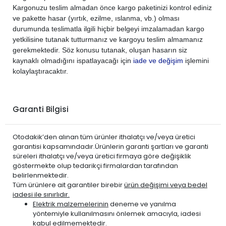
PEUGEOT
307 2006-2009
BENZİN
2.0
Kargonuzu teslim almadan önce kargo paketinizi kontrol ediniz
PEUGEOT
307 2006-2009
DİZEL
1.6 HDi
ve pakette hasar (yırtık, ezilme, ıslanma, vb.) olması
durumunda teslimatla ilgili hiçbir belgeyi imzalamadan kargo
PEUGEOT
308 2007-2013
BENZİN
1.6 THP Turbo
yetkilisine tutanak tutturmanız ve kargoyu teslim almamanız
PEUGEOT
308 2007-2013
BENZİN
1.6 VTi
gerekmektedir. Söz konusu tutanak, oluşan hasarın siz
PEUGEOT
308 2007-2013
DİZEL
1.6 E-HDi
kaynaklı olmadığını ispatlayacağı için
iade ve değişim
işlemini
kolaylaştıracaktır.
PEUGEOT
308 2007-2013
DİZEL
1.6 HDi
PEUGEOT
5008 2009-2016
DİZEL
1.6 BlueHDi
PEUGEOT
5008 2009-2016
DİZEL
1.6 E-HDi
Garanti Bilgisi
PEUGEOT
5008 2009-2016
DİZEL
1.6 HDi
Otodakik’den alınan tüm ürünler ithalatçı ve/veya üretici
garantisi kapsamındadır.Ürünlerin garanti şartları ve garanti
süreleri ithalatçı ve/veya üretici firmaya göre değişiklik
göstermekte olup tedarikçi firmalardan tarafından
belirlenmektedir.
Tüm ürünlere ait garantiler birebir
ürün değişimi veya bedel
iadesi ile sınırlıdır.
Elektrik malzemelerinin
deneme ve yanılma
yöntemiyle kullanılmasını önlemek amacıyla, iadesi
kabul edilmemektedir.