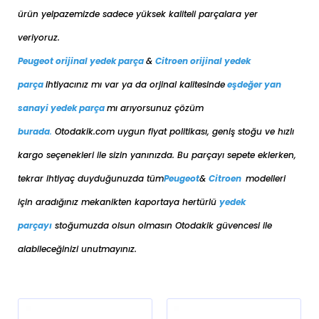
ürün yelpazemizde sadece yüksek kaliteli parçalara yer
veriyoruz.
Peugeot orijinal yedek parça
&
Citroen orijinal yedek
parça
ihtiyacınız mı var ya da orjinal kalitesinde
eşdeğer
yan
sanayi yedek parça
mı arıyorsunuz çözüm
burada
.
Otodakik.com uygun fiyat politikası, geniş stoğu ve hızlı
kargo seçenekleri ile sizin yanınızda. Bu parçayı sepete eklerken,
tekrar ihtiyaç duyduğunuzda tüm
Peugeot
&
Citroen
modelleri
için aradığınız mekanikten kaportaya her
türlü
yedek
parçayı
stoğumuzda olsun olmasın Otodakik güvencesi ile
alabileceğinizi unutmayınız.