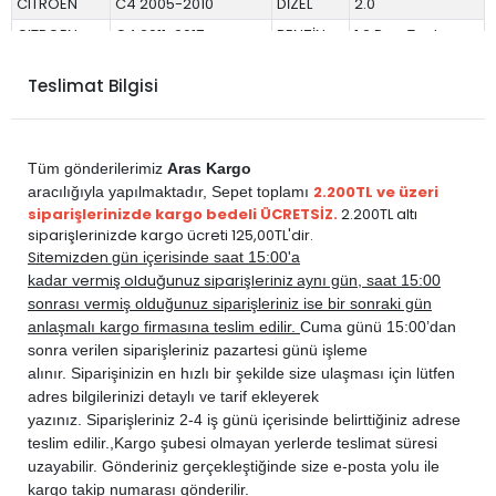
CITROEN
C4 2005-2010
DİZEL
2.0
CITROEN
C4 2011-2017
BENZİN
1.2 PureTech
CITROEN
C4 2011-2017
BENZİN
1.4
Teslimat Bilgisi
CITROEN
C4 2011-2017
BENZİN
1.4 VTi
CITROEN
C4 2011-2017
BENZİN
1.6
CITROEN
C4 2011-2017
DİZEL
1.6 BlueHDi
Tüm gönderilerimiz
Aras Kargo
CITROEN
C4 2011-2017
DİZEL
1.6 E-HDi
2.200TL ve üzeri
aracılığıyla yapılmaktadır,
Sepet toplamı
siparişlerinizde kargo bedeli ÜCRETSİZ.
2.200TL altı
CITROEN
C4 2011-2017
DİZEL
1.6 HDi
siparişlerinizde kargo ücreti 125,00TL'dir.
PEUGEOT
307 2001-2006
BENZİN
1.4
Sitemizden
gün içerisinde saat 15:00'a
vermiş olduğunuz siparişleriniz
kadar
aynı gün, saat 15:00
PEUGEOT
307 2001-2006
BENZİN
1.6
sonrası vermiş olduğunuz siparişleriniz ise bir sonraki gün
PEUGEOT
307 2001-2006
BENZİN
2.0
anlaşmalı kargo firmasına teslim edilir.
Cuma günü 15:00’dan
PEUGEOT
307 2001-2006
DİZEL
1.4 HDi
sonra verilen siparişleriniz pazartesi günü işleme
alınır. Siparişinizin en hızlı bir şekilde size ulaşması için lütfen
PEUGEOT
307 2001-2006
DİZEL
1.6 HDi
adres bilgilerinizi detaylı ve tarif ekleyerek
PEUGEOT
307 2001-2006
DİZEL
2.0 HDi
yazınız. Siparişleriniz 2-4 iş günü içerisinde belirttiğiniz adrese
PEUGEOT
307 2006-2009
BENZİN
1.4
teslim edilir.,
Kargo şubesi olmayan yerlerde teslimat süresi
uzayabilir. Gönderiniz gerçekleştiğinde size e-posta yolu ile
PEUGEOT
307 2006-2009
BENZİN
1.6
kargo takip numarası gönderilir.