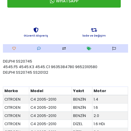
WHATSAPP
Güvenli Alışveriş
İade ve Değişim
DELPHI SS20745
4545.F5 4545.K3 4545.C1 9635384780 9652310580
DELPHI SS20745 SS20132
Marka
Model
Yakıt
Motor
CITROEN
C4 2005-2010
BENZİN
1.4
CITROEN
C4 2005-2010
BENZİN
1.6
CITROEN
C4 2005-2010
BENZİN
2.0
CITROEN
C4 2005-2010
DİZEL
1.6 HDi