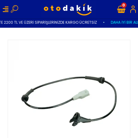
0
E 2200 TL VE ÜZERİ SİPARİŞLERİNİZDE KARGO ÜCRETSİZ
•
DAHA İYİ BİR AL