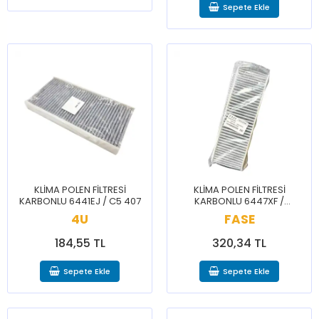
Sepete Ekle
KLİMA POLEN FİLTRESİ
KLİMA POLEN FİLTRESİ
KARBONLU 6441EJ / C5 407
KARBONLU 6447XF /
BERLİNGO C4 C5 JUMPY DS5
4U
FASE
DS7 3008 TRAVELLER
PARTNER RİFTER
184,55 TL
320,34 TL
Sepete Ekle
Sepete Ekle