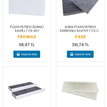
POLEN FİLTRESİ (KLİMA)
KLİMA POLEN FİLTRESİ
6441EJ / C5 407
KARBONLU 6447VY / C3 C4
CACTUS DS5 2008 207 208
FROWAS
FASE
98,47 TL
310,74 TL
Sepete Ekle
Sepete Ekle