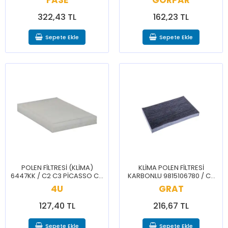
FASE
GÖRPAR
322,43 TL
162,23 TL
Sepete Ekle
Sepete Ekle
POLEN FİLTRESİ (KLİMA)
KLİMA POLEN FİLTRESİ
6447KK / C2 C3 PİCASSO C4
KARBONLU 9815106780 / C3
C4 PİCASSO 307 308 RCZ
AİRCROSS
4U
GRAT
127,40 TL
216,67 TL
Sepete Ekle
Sepete Ekle