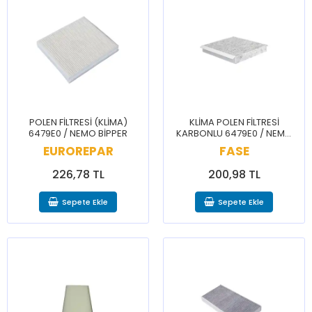
POLEN FİLTRESİ (KLİMA)
KLİMA POLEN FİLTRESİ
6479E0 / NEMO BİPPER
KARBONLU 6479E0 / NEMO
BİPPER
EUROREPAR
FASE
226,78 TL
200,98 TL
Sepete Ekle
Sepete Ekle