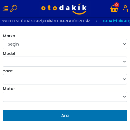
0
 2200 TL VE ÜZERİ SİPARİŞLERİNİZDE KARGO ÜCRETSİZ
•
DAHA İYİ BİR ALI
Marka
Model
Yakıt
Motor
Ara