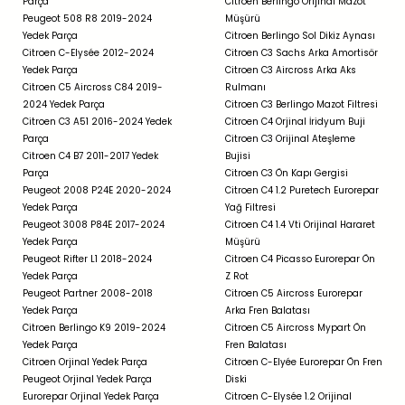
Parça
Citroen Berlingo Orijinal Mazot
Peugeot 508 R8 2019-2024
Müşürü
Yedek Parça
Citroen Berlingo Sol Dikiz Aynası
Citroen C-Elysée 2012-2024
Citroen C3 Sachs Arka Amortisör
Yedek Parça
Citroen C3 Aircross Arka Aks
Citroen C5 Aircross C84 2019-
Rulmanı
2024 Yedek Parça
Citroen C3 Berlingo Mazot Filtresi
Citroen C3 A51 2016-2024 Yedek
Citroen C4 Orjinal İridyum Buji
Parça
Citroen C3 Orijinal Ateşleme
Citroen C4 B7 2011-2017 Yedek
Bujisi
Parça
Citroen C3 Ön Kapı Gergisi
Peugeot 2008 P24E 2020-2024
Citroen C4 1.2 Puretech Eurorepar
Yedek Parça
Yağ Filtresi
Peugeot 3008 P84E 2017-2024
Citroen C4 1.4 Vti Orijinal Hararet
Yedek Parça
Müşürü
Peugeot Rifter L1 2018-2024
Citroen C4 Picasso Eurorepar Ön
Yedek Parça
Z Rot
Peugeot Partner 2008-2018
Citroen C5 Aircross Eurorepar
Yedek Parça
Arka Fren Balatası
Citroen Berlingo K9 2019-2024
Citroen C5 Aircross Mypart Ön
Yedek Parça
Fren Balatası
Citroen Orjinal Yedek Parça
Citroen C-Elyée Eurorepar Ön Fren
Peugeot Orjinal Yedek Parça
Diski
Eurorepar Orjinal Yedek Parça
Citroen C-Elysée 1.2 Orijinal