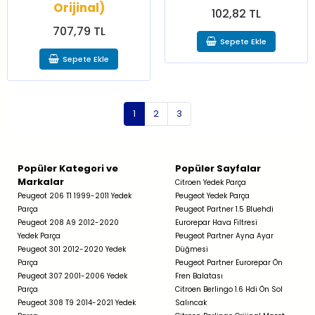
Orijinal)
102,82 TL
707,79 TL
Sepete Ekle
Sepete Ekle
1
2
3
Popüler Kategori ve
Popüler Sayfalar
Markalar
Citroen Yedek Parça
Peugeot 206 T1 1999-2011 Yedek
Peugeot Yedek Parça
Parça
Peugeot Partner 1.5 Bluehdi
Peugeot 208 A9 2012-2020
Eurorepar Hava Filtresi
Yedek Parça
Peugeot Partner Ayna Ayar
Peugeot 301 2012-2020 Yedek
Düğmesi
Parça
Peugeot Partner Eurorepar Ön
Peugeot 307 2001-2006 Yedek
Fren Balatası
Parça
Citroen Berlingo 1.6 Hdi Ön Sol
Peugeot 308 T9 2014-2021 Yedek
Salıncak