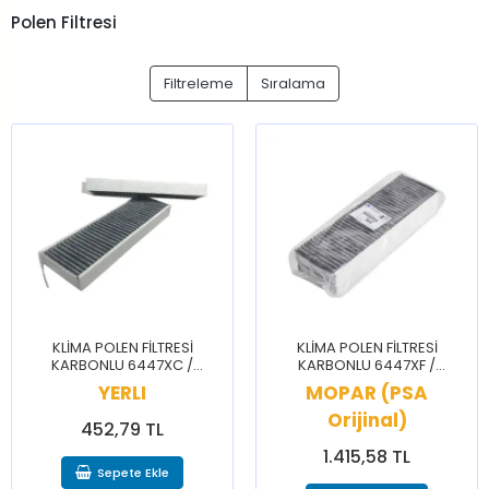
Polen Filtresi
Filtreleme
Sıralama
KLİMA POLEN FİLTRESİ
KLİMA POLEN FİLTRESİ
KARBONLU 6447XC /
KARBONLU 6447XF /
BERLİNGO C4 C5 JUMPY DS5
BERLİNGO C4 C5 JUMPY DS5
YERLI
MOPAR (PSA
DS7 3008 TRAVELLER
DS7 3008 TRAVELLER
PARTNER RİFTER
PARTNER RİFTER
Orijinal)
452,79 TL
1.415,58 TL
Sepete Ekle