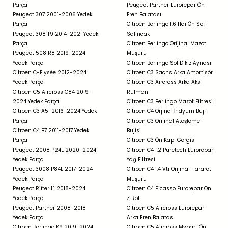
Parça
Peugeot Partner Eurorepar Ön
Peugeot 307 2001-2006 Yedek
Fren Balatası
Parça
Citroen Berlingo 1.6 Hdi Ön Sol
Peugeot 308 T9 2014-2021 Yedek
Salıncak
Parça
Citroen Berlingo Orijinal Mazot
Peugeot 508 R8 2019-2024
Müşürü
Yedek Parça
Citroen Berlingo Sol Dikiz Aynası
Citroen C-Elysée 2012-2024
Citroen C3 Sachs Arka Amortisör
Yedek Parça
Citroen C3 Aircross Arka Aks
Citroen C5 Aircross C84 2019-
Rulmanı
2024 Yedek Parça
Citroen C3 Berlingo Mazot Filtresi
Citroen C3 A51 2016-2024 Yedek
Citroen C4 Orjinal İridyum Buji
Parça
Citroen C3 Orijinal Ateşleme
Citroen C4 B7 2011-2017 Yedek
Bujisi
Parça
Citroen C3 Ön Kapı Gergisi
Peugeot 2008 P24E 2020-2024
Citroen C4 1.2 Puretech Eurorepar
Yedek Parça
Yağ Filtresi
Peugeot 3008 P84E 2017-2024
Citroen C4 1.4 Vti Orijinal Hararet
Yedek Parça
Müşürü
Peugeot Rifter L1 2018-2024
Citroen C4 Picasso Eurorepar Ön
Yedek Parça
Z Rot
Peugeot Partner 2008-2018
Citroen C5 Aircross Eurorepar
Yedek Parça
Arka Fren Balatası
Citroen Berlingo K9 2019-2024
Citroen C5 Aircross Mypart Ön