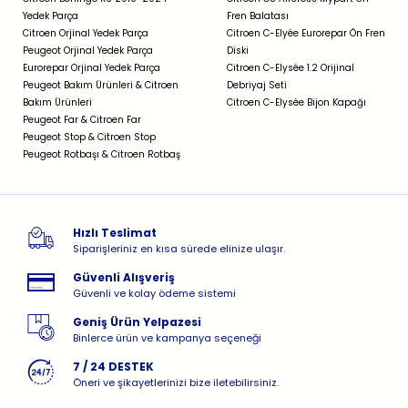
Yedek Parça
Fren Balatası
Citroen Orjinal Yedek Parça
Citroen C-Elyée Eurorepar Ön Fren
Peugeot Orjinal Yedek Parça
Diski
Eurorepar Orjinal Yedek Parça
Citroen C-Elysée 1.2 Orijinal
Peugeot Bakım Ürünleri & Citroen
Debriyaj Seti
Bakım Ürünleri
Citroen C-Elysée Bijon Kapağı
Peugeot Far & Citroen Far
Peugeot Stop & Citroen Stop
Peugeot Rotbaşı & Citroen Rotbaş
Hızlı Teslimat
Siparişleriniz en kısa sürede elinize ulaşır.
Güvenli Alışveriş
Güvenli ve kolay ödeme sistemi
Geniş Ürün Yelpazesi
Binlerce ürün ve kampanya seçeneği
7 / 24 DESTEK
Öneri ve şikayetlerinizi bize iletebilirsiniz.