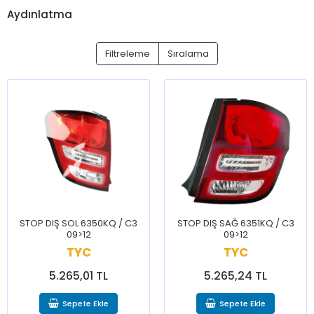
Aydınlatma
Filtreleme
Sıralama
STOP DIŞ SOL 6350KQ / C3
STOP DIŞ SAĞ 6351KQ / C3
09>12
09>12
TYC
TYC
5.265,01 TL
5.265,24 TL
Sepete Ekle
Sepete Ekle