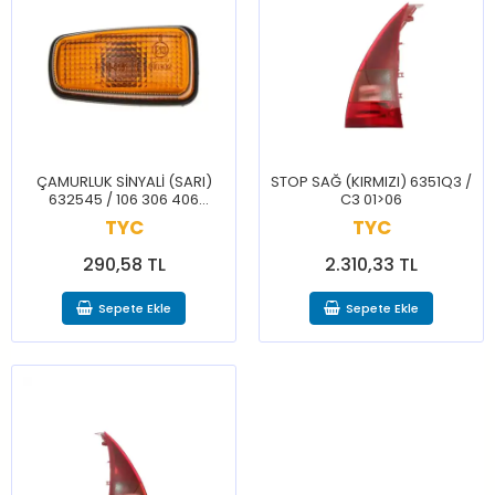
ÇAMURLUK SİNYALİ (SARI)
STOP SAĞ (KIRMIZI) 6351Q3 /
632545 / 106 306 406
C3 01>06
EXPERT PARTNER
TYC
TYC
290,58 TL
2.310,33 TL
Sepete Ekle
Sepete Ekle