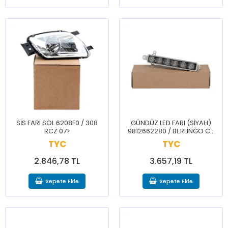
SİS FARI SOL 6208F0 / 308
GÜNDÜZ LED FARI (SİYAH)
RCZ 07>
9812662280 / BERLİNGO C3
CELYSEE JUMPY 301 EXPERT
TYC
TYC
TRAVELLER PARTNER 12>
2.846,78 TL
3.657,19 TL
Sepete Ekle
Sepete Ekle