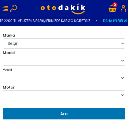
0
E 2200 TL VE ÜZERİ SİPARİŞLERİNİZDE KARGO ÜCRETSİZ
•
DAHA İYİ BİR AL
Marka
Model
Yakıt
Motor
Ara