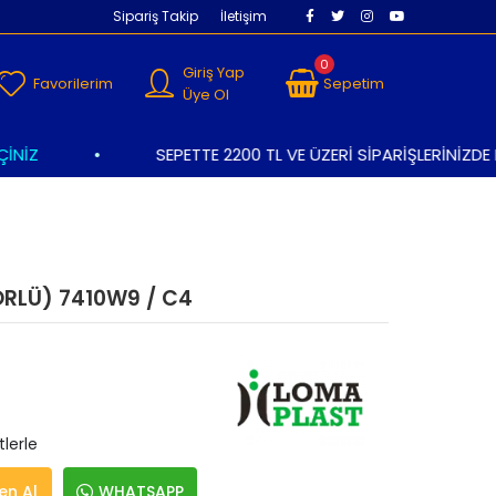
Sipariş Takip
İletişim
0
Giriş Yap
Favorilerim
Sepetim
Üye Ol
İZ
•
SEPETTE 2200 TL VE ÜZERİ SİPARİŞLERİNİZDE K
RLÜ) 7410W9 / C4
tlerle
n Al
WHATSAPP