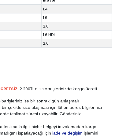
Motor
1.4
1.6
2.0
1.6 HDi
2.0
ÜCRETSİZ.
2.200TL altı siparişlerinizde kargo ücreti
parişleriniz ise bir sonraki gün anlaşmalı
ir şekilde size ulaşması için lütfen adres bilgilerinizi
rde teslimat süresi uzayabilir. Gönderiniz
 teslimatla ilgili hiçbir belgeyi imzalamadan kargo
madığını ispatlayacağı için
iade ve değişim
işlemini