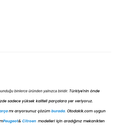
Türkiye'nin önde
sunduğu binlerce üründen yalnızca biridir.
de sadece yüksek kaliteli parçalara yer veriyoruz.
arça
mı arıyorsunuz çözüm
burada
.
Otodakik.com uygun
üm
Peugeot
&
Citroen
modelleri için aradığınız mekanikten