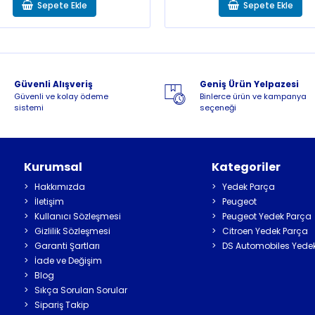
Sepete Ekle
Sepete Ekle
Güvenli Alışveriş
Geniş Ürün Yelpazesi
Güvenli ve kolay ödeme
Binlerce ürün ve kampanya
sistemi
seçeneği
Kurumsal
Kategoriler
Hakkımızda
Yedek Parça
İletişim
Peugeot
Kullanıcı Sözleşmesi
Peugeot Yedek Parça
Gizlilik Sözleşmesi
Citroen Yedek Parça
Garanti Şartları
DS Automobiles Yede
İade ve Değişim
Blog
Sıkça Sorulan Sorular
Sipariş Takip