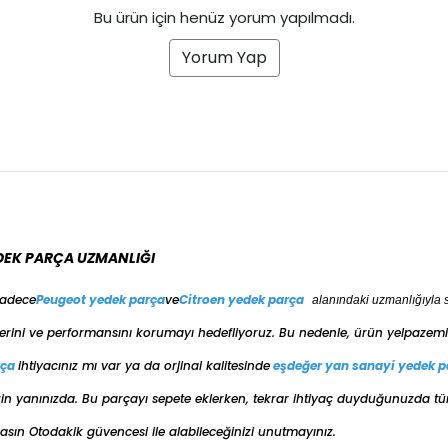
Bu ürün için henüz yorum yapılmadı.
Yorum Yap
DEK PARÇA UZMANLIĞI
sadece
Peugeot yedek parça
ve
Citroen yedek parça
alanındaki uzmanlığıyla 
erini ve performansını korumayı hedefliyoruz. Bu nedenle, ürün yelpazemiz
rça
ihtiyacınız mı var ya da orjinal kalitesinde
eşdeğer
yan sanayi yedek p
e sizin yanınızda. Bu parçayı sepete eklerken, tekrar ihtiyaç duyduğunuzda t
ın Otodakik güvencesi ile alabileceğinizi unutmayınız.