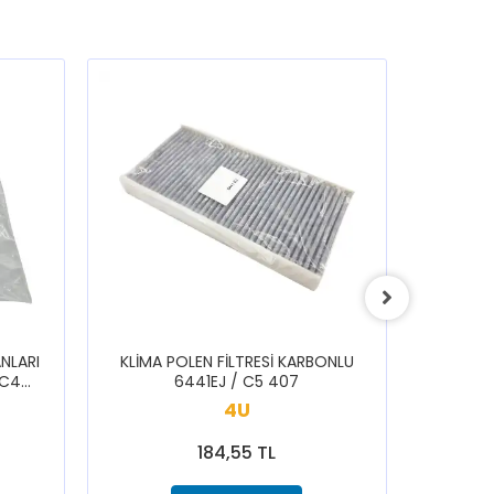
NLARI
KLİMA POLEN FİLTRESİ KARBONLU
ARKA S
 C4
6441EJ / C5 407
1616433
3008
SAXO 1
4U
184,55 TL