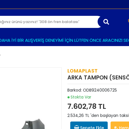
A İYİ BİR ALIŞVERİŞ DENEYİMİ İÇİN LÜTFEN ÖNCE ARACINIZI SEÇİN
n
LOMAPLAST
ARKA TAMPON (SENSÖ
Barkod:
ODB9240006725
Stokta Var
7.602,78 TL
2.534,26 TL 'den başlayan taksi
Sepete Ekle
Heme