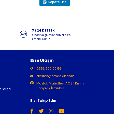
Sepete Ekle
7 / 24 DESTEK
Öneri ve şikayetlerinizi bize
iletebilirsiniz.
Bize Ulaşın
0553 590 90 56
destek@otodakik.com
Maslak Mahallesi AOS 1.Kısım
Sarıyer / İstanbul
k Parça
Bizi Takip Edin