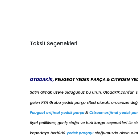
Taksit Seçenekleri
OTODAKİK,
PEUGEOT YEDEK PARÇA & CITROEN YE
Satın almak üzere olduğunuz bu ürün, Otodakik.com'un 
gelen PSA Grubu yedek parça sitesi olarak, aracınızın değ
Peugeot orijinal yedek parça
&
Citroen orijinal yedek pa
fiyat politikası, geniş stoğu ve hızlı kargo seçenekleri il
kaportaya her
türlü
yedek parçayı
stoğumuzda olsun olmas