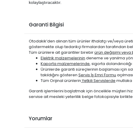
kolaylaştıracaktır.
Garanti Bilgisi
Otodakik’den alınan tüm ürünler ithalatçı ve/veya üretic
göstermekte olup tedarikçi firmalardan tarafından bel
Tüm ürünlere ait garantiler birebir
ürün değişimi veya be
Elektrik malzemelerinin
deneme ve yanılma yönte
Kaporta malzemelerinde
, sigorta dolandırıcıl
Ürünlerde garanti süreçlerinin başlaması için s
takıldığını gösteren
Servis İş Emri Formu
açılması
Tüm Orijinal ürünlerin
Yetkili Servislerde
mutlaka 
Garanti işlemlerini başlatmak için öncelikle müşteri hiz
servise ait mesleki yeterlilik belge fotokopisiyle birlik
Yorumlar