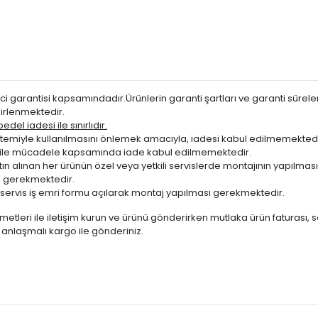
i garantisi kapsamındadır.Ürünlerin garanti şartları ve garanti süreleri
irlenmektedir.
del iadesi ile sınırlıdır.
miyle kullanılmasını önlemek amacıyla, iadesi kabul edilmemektedi
ığı ile mücadele kapsamında iade kabul edilmemektedir.
atın alınan her ürünün özel veya yetkili servislerde montajının yapılm
 gerekmektedir.
servis iş emri formu açılarak montaj yapılması gerekmektedir.
metleri ile iletişim kurun ve ürünü gönderirken mutlaka ürün faturası, 
te anlaşmalı kargo ile gönderiniz.