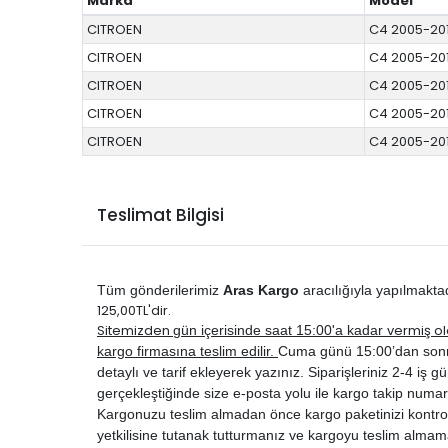
Marka
Model
CITROEN
C4 2005-20
CITROEN
C4 2005-20
CITROEN
C4 2005-20
CITROEN
C4 2005-20
CITROEN
C4 2005-20
Teslimat Bilgisi
Tüm gönderilerimiz
Aras Kargo
aracılığıyla yapılmakta
125,00TL'dir.
Sitemizden
vermiş ol
gün içerisinde saat 15:00'a kadar
kargo firmasına teslim edilir.
Cuma günü 15:00’dan sonra ve
detaylı ve tarif ekleyerek yazınız. Siparişleriniz 2-4 iş gün
gerçekleştiğinde size e-posta yolu ile kargo takip numar
Kargonuzu teslim almadan önce kargo paketinizi kontrol 
yetkilisine tutanak tutturmanız ve kargoyu teslim almam