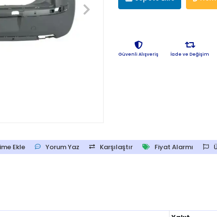
Güvenli Alışveriş
İade ve Değişim
ime Ekle
Yorum Yaz
Karşılaştır
Fiyat Alarmı
Ü