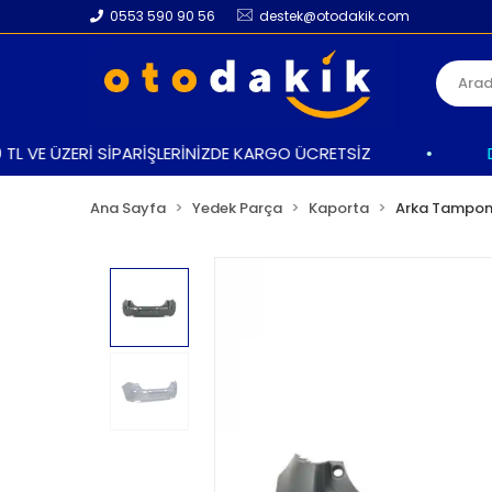
0553 590 90 56
destek@otodakik.com
 VE ÜZERİ SİPARİŞLERİNİZDE KARGO ÜCRETSİZ
•
DAH
Ana Sayfa
Yedek Parça
Kaporta
Arka Tampo