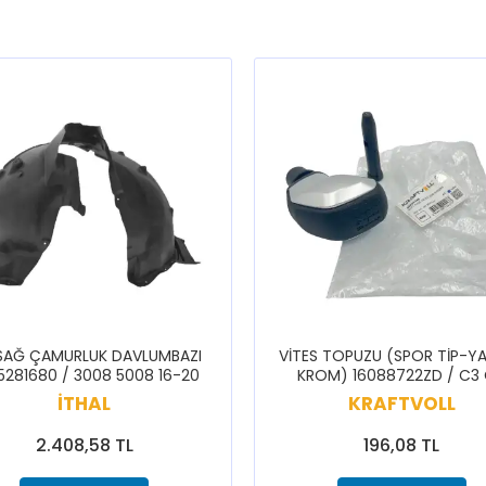
SAĞ ÇAMURLUK DAVLUMBAZI
VİTES TOPUZU (SPOR TİP-YA
5281680 / 3008 5008 16-20
KROM) 16088722ZD / C3
CELYSEE C3 BERLİNGO 308 
İTHAL
KRAFTVOLL
5008 PARTNER RİFTER
2.408,58 TL
196,08 TL