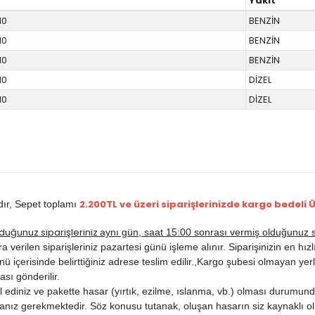
Yakıt
10
BENZİN
10
BENZİN
10
BENZİN
10
DİZEL
10
DİZEL
2.200TL ve üzeri siparişlerinizde kargo bedeli 
dır,
Sepet toplamı
duğunuz siparişleriniz
aynı gün, saat 15:00 sonrası vermiş olduğunuz si
rilen siparişleriniz pazartesi günü işleme alınır. Siparişinizin en hızlı b
ü içerisinde belirttiğiniz adrese teslim edilir.,
Kargo şubesi olmayan yerle
ası gönderilir.
ediniz ve pakette hasar (yırtık, ezilme, ıslanma, vb.) olması durumunda
anız gerekmektedir. Söz konusu tutanak, oluşan hasarın siz kaynaklı ol