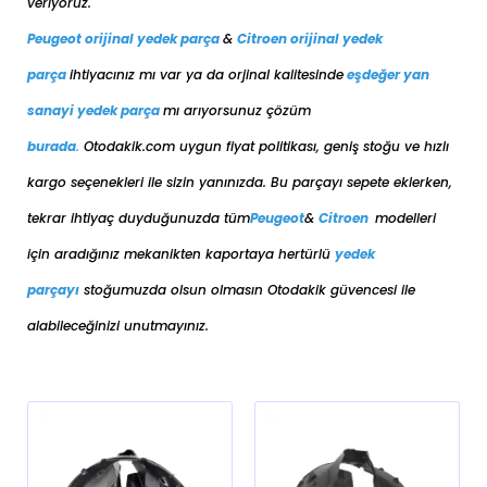
veriyoruz.
Peugeot orijinal yedek parça
&
Citroen orijinal yedek
parça
ihtiyacınız mı var ya da orjinal kalitesinde
eşdeğer
yan
sanayi yedek parça
mı arıyorsunuz çözüm
burada
.
Otodakik.com uygun fiyat politikası, geniş stoğu ve hızlı
kargo seçenekleri ile sizin yanınızda. Bu parçayı sepete eklerken,
tekrar ihtiyaç duyduğunuzda tüm
Peugeot
&
Citroen
modelleri
için aradığınız mekanikten kaportaya her
türlü
yedek
parçayı
stoğumuzda olsun olmasın Otodakik güvencesi ile
alabileceğinizi unutmayınız.