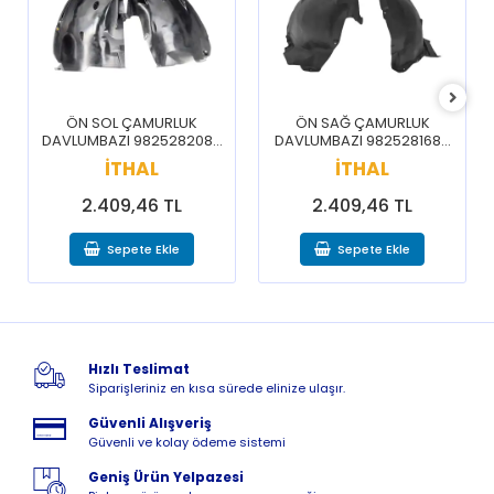
ÖN SOL ÇAMURLUK
ÖN SAĞ ÇAMURLUK
DAVLUMBAZI 9825282080
DAVLUMBAZI 9825281680
/ 3008 5008 16-20
/ 3008 5008 16-20
İTHAL
İTHAL
2.409,46 TL
2.409,46 TL
Sepete Ekle
Sepete Ekle
Hızlı Teslimat
Siparişleriniz en kısa sürede elinize ulaşır.
Güvenli Alışveriş
Güvenli ve kolay ödeme sistemi
Geniş Ürün Yelpazesi