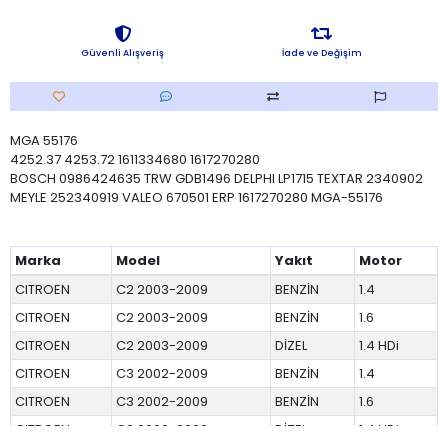
Güvenli Alışveriş
İade ve Değişim
MGA 55176
4252.37 4253.72 1611334680 1617270280
BOSCH 0986424635 TRW GDB1496 DELPHI LP1715 TEXTAR 2340902
MEYLE 252340919 VALEO 670501 ERP 1617270280 MGA-55176
Marka
Model
Yakıt
Motor
CITROEN
C2 2003-2009
BENZİN
1.4
CITROEN
C2 2003-2009
BENZİN
1.6
CITROEN
C2 2003-2009
DİZEL
1.4 HDi
CITROEN
C3 2002-2009
BENZİN
1.4
CITROEN
C3 2002-2009
BENZİN
1.6
CITROEN
C3 2002-2009
DİZEL
1.4 HDi