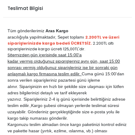
CITROEN
C3 2002-2009
DİZEL
1.6 HDi
Teslimat Bilgisi
Tüm gönderilerimiz
Aras Kargo
2.200TL ve üzeri
aracılığıyla yapılmaktadır,
Sepet toplamı
siparişlerinizde kargo bedeli ÜCRETSİZ.
2.200TL altı
siparişlerinizde kargo ücreti 125,00TL'dir.
Sitemizden
gün içerisinde saat 15:00'a
vermiş olduğunuz siparişleriniz
kadar
aynı gün, saat 15:00
sonrası vermiş olduğunuz siparişleriniz ise bir sonraki gün
anlaşmalı kargo firmasına teslim edilir.
Cuma günü 15:00’dan
sonra verilen siparişleriniz pazartesi günü işleme
alınır. Siparişinizin en hızlı bir şekilde size ulaşması için lütfen
adres bilgilerinizi detaylı ve tarif ekleyerek
yazınız. Siparişleriniz 2-4 iş günü içerisinde belirttiğiniz adrese
teslim edilir.,
Kargo şubesi olmayan yerlerde teslimat süresi
uzayabilir. Gönderiniz gerçekleştiğinde size e-posta yolu ile
kargo takip numarası gönderilir.
Kargonuzu teslim almadan önce kargo paketinizi kontrol ediniz
ve pakette hasar (yırtık, ezilme, ıslanma, vb.) olması