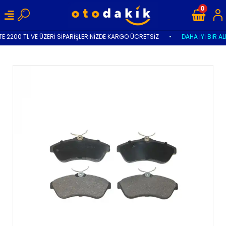
0
E 2200 TL VE ÜZERİ SİPARİŞLERİNİZDE KARGO ÜCRETSİZ
•
DAHA İYİ BİR AL