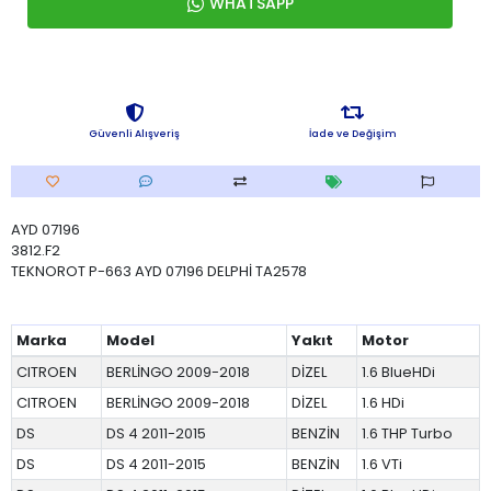
WHATSAPP
Güvenli Alışveriş
İade ve Değişim
AYD 07196
3812.F2
TEKNOROT P-663 AYD 07196 DELPHİ TA2578
Marka
Model
Yakıt
Motor
CITROEN
BERLİNGO 2009-2018
DİZEL
1.6 BlueHDi
CITROEN
BERLİNGO 2009-2018
DİZEL
1.6 HDi
DS
DS 4 2011-2015
BENZİN
1.6 THP Turbo
DS
DS 4 2011-2015
BENZİN
1.6 VTi