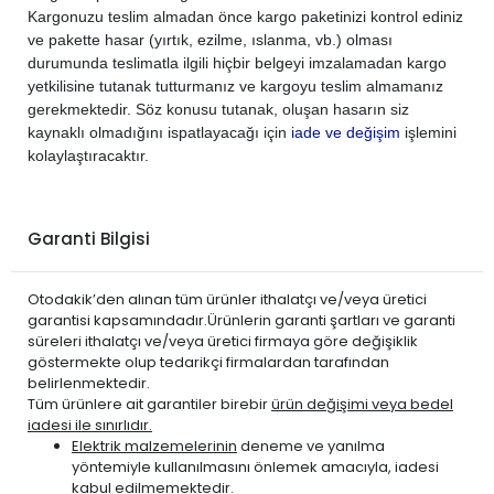
PEUGEOT
PARTNER 2008-2018
DİZEL
1.6 BlueHDi
Kargonuzu teslim almadan önce kargo paketinizi kontrol ediniz
PEUGEOT
PARTNER 2008-2018
DİZEL
1.6 HDi
ve pakette hasar (yırtık, ezilme, ıslanma, vb.) olması
durumunda teslimatla ilgili hiçbir belgeyi imzalamadan kargo
yetkilisine tutanak tutturmanız ve kargoyu teslim almamanız
gerekmektedir. Söz konusu tutanak, oluşan hasarın siz
kaynaklı olmadığını ispatlayacağı için
iade ve değişim
işlemini
kolaylaştıracaktır.
Garanti Bilgisi
Otodakik’den alınan tüm ürünler ithalatçı ve/veya üretici
garantisi kapsamındadır.Ürünlerin garanti şartları ve garanti
süreleri ithalatçı ve/veya üretici firmaya göre değişiklik
göstermekte olup tedarikçi firmalardan tarafından
belirlenmektedir.
Tüm ürünlere ait garantiler birebir
ürün değişimi veya bedel
iadesi ile sınırlıdır.
Elektrik malzemelerinin
deneme ve yanılma
yöntemiyle kullanılmasını önlemek amacıyla, iadesi
kabul edilmemektedir.