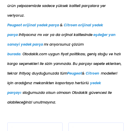
ürün yelpazemizde sadece yüksek kaliteli parçalara yer
veriyoruz.
Peugeot orijinal yedek parça
&
Citroen orijinal yedek
parça
ihtiyacınız mı var ya da orjinal kalitesinde
eşdeğer
yan
sanayi yedek parça
mı arıyorsunuz çözüm
burada
.
Otodakik.com uygun fiyat politikası, geniş stoğu ve hızlı
kargo seçenekleri ile sizin yanınızda. Bu parçayı sepete eklerken,
tekrar ihtiyaç duyduğunuzda tüm
Peugeot
&
Citroen
modelleri
için aradığınız mekanikten kaportaya her
türlü
yedek
parçayı
stoğumuzda olsun olmasın Otodakik güvencesi ile
alabileceğinizi unutmayınız.