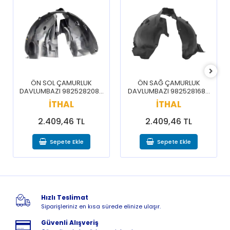
ÖN SOL ÇAMURLUK
ÖN SAĞ ÇAMURLUK
DAVLUMBAZI 9825282080
DAVLUMBAZI 9825281680
/ 3008 5008 16-20
/ 3008 5008 16-20
İTHAL
İTHAL
2.409,46 TL
2.409,46 TL
Sepete Ekle
Sepete Ekle
Hızlı Teslimat
Siparişleriniz en kısa sürede elinize ulaşır.
Güvenli Alışveriş