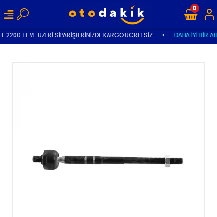
0
E 2200 TL VE ÜZERİ SİPARİŞLERİNİZDE KARGO ÜCRETSİZ
•
DAHA İYİ BİR AL