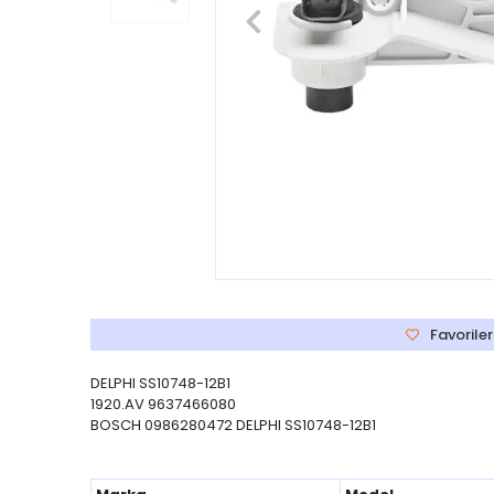
Favoriler
DELPHI SS10748-12B1
1920.AV 9637466080
BOSCH 0986280472 DELPHI SS10748-12B1