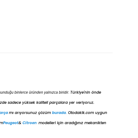
BENZİN
1.6 XT
Türkiye'nin önde
sunduğu binlerce üründen yalnızca biridir.
de sadece yüksek kaliteli parçalara yer veriyoruz.
arça
mı arıyorsunuz çözüm
burada
.
Otodakik.com uygun
üm
Peugeot
&
Citroen
modelleri için aradığınız mekanikten