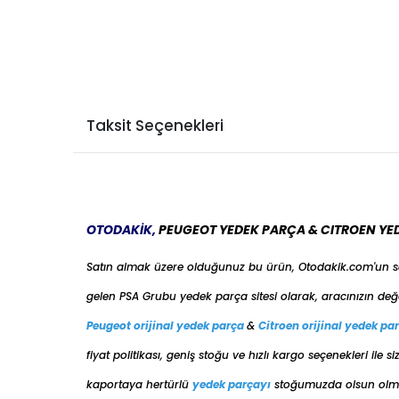
PEUGEOT
PARTNER 1998-2008
Taksit Seçenekleri
OTODAKİK,
PEUGEOT YEDEK PARÇA & CITROEN YE
Satın almak üzere olduğunuz bu ürün, Otodakik.com'un 
gelen PSA Grubu yedek parça sitesi olarak, aracınızın değ
Peugeot orijinal yedek parça
&
Citroen orijinal yedek pa
fiyat politikası, geniş stoğu ve hızlı kargo seçenekleri il
kaportaya her
türlü
yedek parçayı
stoğumuzda olsun olmas