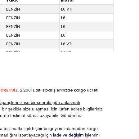
Yakıt
Motor
BENZİN
1.6 VTi
BENZİN
1.6
BENZİN
1.6
BENZİN
1.6
BENZİN
1.6 VTi
BENZİN
1.6 VTi
BENZİN
1.6
BENZİN
1.6
BENZİN
1.6
BENZİN
1.6
ÜCRETSİZ.
2.200TL altı siparişlerinizde kargo ücreti
BENZİN
1.6
parişleriniz ise bir sonraki gün anlaşmalı
BENZİN
1.6
ir şekilde size ulaşması için lütfen adres bilgilerinizi
BENZİN
1.6 VTi
rde teslimat süresi uzayabilir. Gönderiniz
BENZİN
1.6 VTi
 teslimatla ilgili hiçbir belgeyi imzalamadan kargo
BENZİN
1.6
madığını ispatlayacağı için
iade ve değişim
işlemini