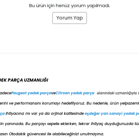
Bu ürün için henüz yorum yapılmadı.
Yorum Yap
DEK PARÇA UZMANLIĞI
sadece
Peugeot yedek parça
ve
Citroen yedek parça
alanındaki uzmanlığıyla 
erini ve performansını korumayı hedefliyoruz. Bu nedenle, ürün yelpazemiz
rça
ihtiyacınız mı var ya da orjinal kalitesinde
eşdeğer
yan sanayi yedek p
e sizin yanınızda. Bu parçayı sepete eklerken, tekrar ihtiyaç duyduğunuzda t
ın Otodakik güvencesi ile alabileceğinizi unutmayınız.