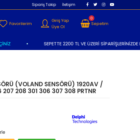
Sipariş Takip
İletişim
0
Giriş Yap
Favorilerim
Sepetim
Üye Ol
İZ
•
SEPETTE 2200 TL VE ÜZERİ SİPARİŞLERİNİZDE K
SÖRÜ (VOLAND SENSÖRÜ) 1920AV /
6 207 208 301 306 307 308 PRTNR
rle