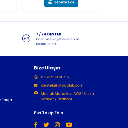
Sepete Ekle
7 / 24 DESTEK
Öneri ve şikayetlerinizi bize
iletebilirsiniz.
Bize Ulaşın
0553 590 90 56
destek@otodakik.com
Maslak Mahallesi AOS 1.Kısım
Sarıyer / İstanbul
k Parça
Bizi Takip Edin