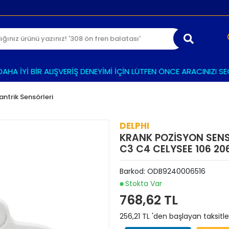
A İYİ BİR ALIŞVERİŞ DENEYİMİ İÇİN LÜTFEN ÖNCE ARACINIZI SEÇİN
antrik Sensörleri
DELPHI
KRANK POZİSYON SEN
C3 C4 CELYSEE 106 20
Barkod:
ODB9240006516
Stokta Var
768,62 TL
256,21 TL 'den başlayan taksitle