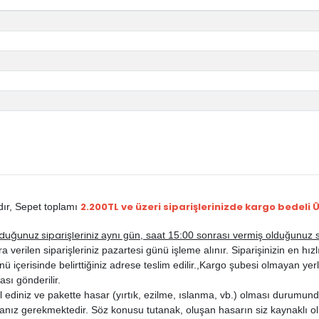
2.200TL ve üzeri siparişlerinizde kargo bedeli 
dır,
Sepet toplamı
duğunuz siparişleriniz
aynı gün, saat 15:00 sonrası vermiş olduğunuz si
-2006
rilen siparişleriniz pazartesi günü işleme alınır. Siparişinizin en hızlı b
ü içerisinde belirttiğiniz adrese teslim edilir.,
Kargo şubesi olmayan yerle
ası gönderilir.
ediniz ve pakette hasar (yırtık, ezilme, ıslanma, vb.) olması durumunda
anız gerekmektedir. Söz konusu tutanak, oluşan hasarın siz kaynaklı ol