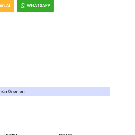
n Al
WHATSAPP
rün Önerileri