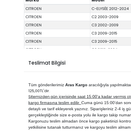
Marka
Model
CITROEN
C-ELYSÉE 2012-2024
CITROEN
C2 2003-2009
CITROEN
C3 2002-2009
CITROEN
C3 2009-2015
CITROEN
C3 2009-2015
CITROEN
C3 2016-2024
CITROEN
C4 2005-2010
Teslimat Bilgisi
CITROEN
C4 2011-2017
CITROEN
SAXO 1997-2003
CITROEN
XSARA 1998-2000
Tüm gönderilerimiz
Aras Kargo
aracılığıyla yapılmakta
CITROEN
XSARA 2001-2006
125,00TL'dir.
Sitemizden
vermiş ol
gün içerisinde saat 15:00'a kadar
CITROEN
XSARA PİCASSO 2001
kargo firmasına teslim edilir.
Cuma günü 15:00’dan sonra ve
DS
DS 3 2010-2017
detaylı ve tarif ekleyerek yazınız. Siparişleriniz 2-4 iş gün
DS
DS 4 2011-2015
gerçekleştiğinde size e-posta yolu ile kargo takip numar
Kargonuzu teslim almadan önce kargo paketinizi kontrol 
PEUGEOT
106 1991-2002
yetkilisine tutanak tutturmanız ve kargoyu teslim almam