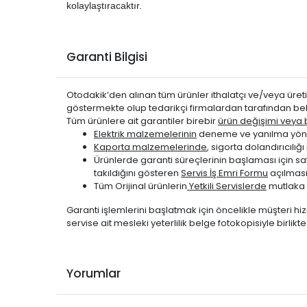
PEUGEOT
2008 2013-2019
kolaylaştıracaktır.
PEUGEOT
2008 2020-2024
PEUGEOT
206 1999-2011
Garanti Bilgisi
PEUGEOT
207 2006-2010
PEUGEOT
207 2006-2010
Otodakik’den alınan tüm ürünler ithalatçı ve/veya üretic
PEUGEOT
207 2010-2012
göstermekte olup tedarikçi firmalardan tarafından bel
PEUGEOT
207 2010-2012
Tüm ürünlere ait garantiler birebir
ürün değişimi veya be
Elektrik malzemelerinin
deneme ve yanılma yönte
PEUGEOT
208 2012-2020
Kaporta malzemelerinde
, sigorta dolandırıcıl
PEUGEOT
3008 2009-2016
Ürünlerde garanti süreçlerinin başlaması için s
takıldığını gösteren
Servis İş Emri Formu
açılması
PEUGEOT
301 2012-2020
Tüm Orijinal ürünlerin
Yetkili Servislerde
mutlaka 
PEUGEOT
306 1993-2001
Garanti işlemlerini başlatmak için öncelikle müşteri hiz
PEUGEOT
307 2001-2006
servise ait mesleki yeterlilik belge fotokopisiyle birlik
PEUGEOT
307 2006-2009
PEUGEOT
308 2007-2013
PEUGEOT
508 2011-2014
Yorumlar
PEUGEOT
PARTNER 1998-2008