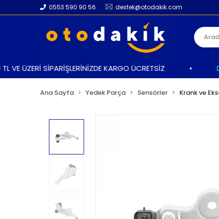
0553 590 90 56
destek@otodakik.com
 VE ÜZERİ SİPARİŞLERİNİZDE KARGO ÜCRETSİZ
•
DAH
Ana Sayfa
Yedek Parça
Sensörler
Krank ve Eks