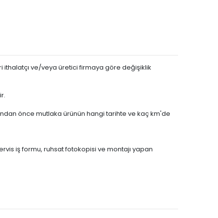
BENZİN
1.6 VTi
BENZİN
1.6 VTi
BENZİN
1.6
BENZİN
1.6
BENZİN
1.6 VTi
 ithalatçı ve/veya üretici firmaya göre değişiklik
BENZİN
1.6
BENZİN
1.6 VTi
r.
BENZİN
1.6 VTi
BENZİN
1.6 VTi
asından önce mutlaka ürünün hangi tarihte ve kaç km'de
BENZİN
1.6 VTi
BENZİN
1.6
servis iş formu, ruhsat fotokopisi ve montajı yapan
BENZİN
1.6
BENZİN
1.6
BENZİN
1.6 VTi
BENZİN
1.6 VTi
BENZİN
1.4