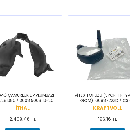
SAĞ ÇAMURLUK DAVLUMBAZI
VİTES TOPUZU (SPOR TİP-YA
5281680 / 3008 5008 16-20
KROM) 16088722ZD / C3
CELYSEE C3 BERLİNGO 308 
İTHAL
KRAFTVOLL
5008 PARTNER RİFTER
2.409,46 TL
196,16 TL