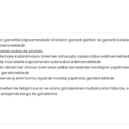
i garantisi kapsamındadır.Ürünlerin garanti şartları ve garanti süreleri
irlenmektedir.
del iadesi ile sınırlıdır.
miyle kullanılmasını önlemek amacıyla, iadesi kabul edilmemektedi
ığı ile mücadele kapsamında iade kabul edilmemektedir.
atın alınan her ürünün özel veya yetkili servislerde montajının yapılm
 gerekmektedir.
servis iş emri formu açılarak montaj yapılması gerekmektedir.
metleri ile iletişim kurun ve ürünü gönderirken mutlaka ürün faturası, 
te anlaşmalı kargo ile gönderiniz.