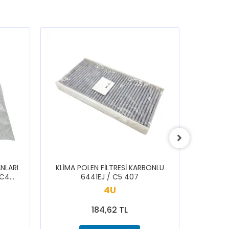
NLARI
KLİMA POLEN FİLTRESİ KARBONLU
ARKA S
 C4
6441EJ / C5 407
1616433
3008
SAXO 1
4U
184,62 TL