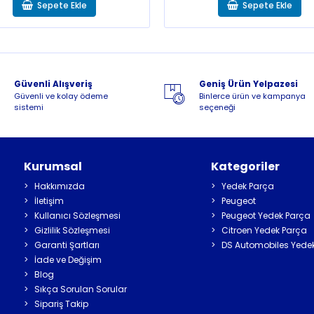
Sepete Ekle
Sepete Ekle
Güvenli Alışveriş
Geniş Ürün Yelpazesi
Güvenli ve kolay ödeme
Binlerce ürün ve kampanya
sistemi
seçeneği
Kurumsal
Kategoriler
Hakkımızda
Yedek Parça
İletişim
Peugeot
Kullanıcı Sözleşmesi
Peugeot Yedek Parça
Gizlilik Sözleşmesi
Citroen Yedek Parça
Garanti Şartları
DS Automobiles Yede
İade ve Değişim
Blog
Sıkça Sorulan Sorular
Sipariş Takip