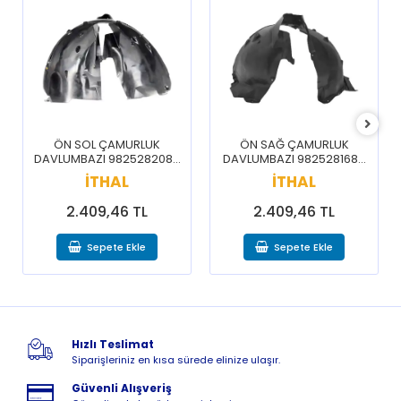
ÖN SOL ÇAMURLUK
ÖN SAĞ ÇAMURLUK
DAVLUMBAZI 9825282080
DAVLUMBAZI 9825281680
/ 3008 5008 16-20
/ 3008 5008 16-20
İTHAL
İTHAL
2.409,46 TL
2.409,46 TL
Sepete Ekle
Sepete Ekle
Hızlı Teslimat
Siparişleriniz en kısa sürede elinize ulaşır.
Güvenli Alışveriş