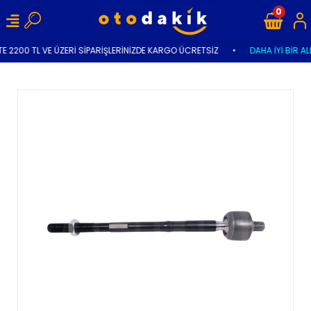
0
E 2200 TL VE ÜZERİ SİPARİŞLERİNİZDE KARGO ÜCRETSİZ
•
DAHA İYİ BİR AL