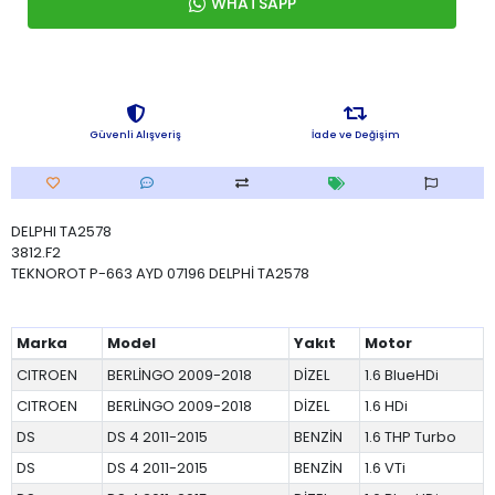
WHATSAPP
Güvenli Alışveriş
İade ve Değişim
DELPHI TA2578
3812.F2
TEKNOROT P-663 AYD 07196 DELPHİ TA2578
Marka
Model
Yakıt
Motor
CITROEN
BERLİNGO 2009-2018
DİZEL
1.6 BlueHDi
CITROEN
BERLİNGO 2009-2018
DİZEL
1.6 HDi
DS
DS 4 2011-2015
BENZİN
1.6 THP Turbo
DS
DS 4 2011-2015
BENZİN
1.6 VTi