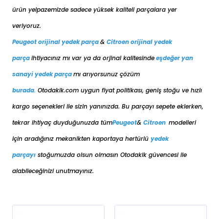
ürün yelpazemizde sadece yüksek kaliteli parçalara yer
veriyoruz.
Peugeot orijinal yedek parça
&
Citroen orijinal yedek
parça
ihtiyacınız mı var ya da orjinal kalitesinde
eşdeğer
yan
sanayi yedek parça
mı arıyorsunuz çözüm
burada
.
Otodakik.com uygun fiyat politikası, geniş stoğu ve hızlı
kargo seçenekleri ile sizin yanınızda. Bu parçayı sepete eklerken,
tekrar ihtiyaç duyduğunuzda tüm
Peugeot
&
Citroen
modelleri
için aradığınız mekanikten kaportaya her
türlü
yedek
parçayı
stoğumuzda olsun olmasın Otodakik güvencesi ile
alabileceğinizi unutmayınız.