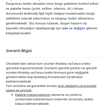
PEUGEOT
PARTNER 2008-2018
DİZEL
1.6 BlueHDi
Kargonuzu teslim almadan önce kargo paketinizi kontrol ediniz
PEUGEOT
PARTNER 2008-2018
DİZEL
1.6 HDi
ve pakette hasar (yırtık, ezilme, ıslanma, vb.) olması
durumunda teslimatla ilgili hiçbir belgeyi imzalamadan kargo
yetkilisine tutanak tutturmanız ve kargoyu teslim almamanız
gerekmektedir. Söz konusu tutanak, oluşan hasarın siz
kaynaklı olmadığını ispatlayacağı için
iade ve değişim
işlemini
kolaylaştıracaktır.
Garanti Bilgisi
Otodakik’den alınan tüm ürünler ithalatçı ve/veya üretici
garantisi kapsamındadır.Ürünlerin garanti şartları ve garanti
süreleri ithalatçı ve/veya üretici firmaya göre değişiklik
göstermekte olup tedarikçi firmalardan tarafından
belirlenmektedir.
Tüm ürünlere ait garantiler birebir
ürün değişimi veya bedel
iadesi ile sınırlıdır.
Elektrik malzemelerinin
deneme ve yanılma
yöntemiyle kullanılmasını önlemek amacıyla, iadesi
kabul edilmemektedir.