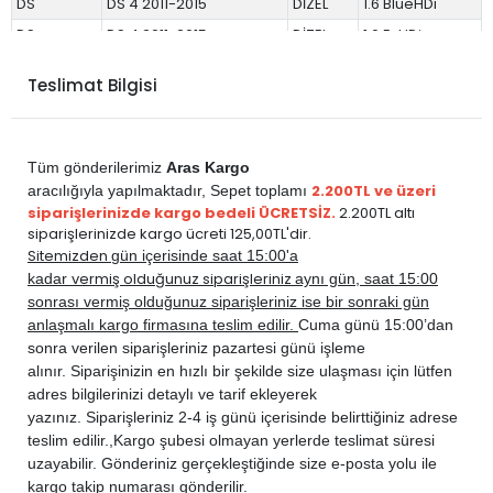
DS
DS 4 2011-2015
DİZEL
1.6 BlueHDi
DS
DS 4 2011-2015
DİZEL
1.6 E-HDi
DS
DS 4 2016-2017
DİZEL
1.6 BlueHDi
Teslimat Bilgisi
PEUGEOT
3008 2009-2016
BENZİN
1.2 PureTech
PEUGEOT
3008 2009-2016
BENZİN
1.6 THP Turbo
PEUGEOT
3008 2009-2016
BENZİN
1.6 VTi
Tüm gönderilerimiz
Aras Kargo
PEUGEOT
3008 2009-2016
DİZEL
1.6 BlueHDi
2.200TL ve üzeri
aracılığıyla yapılmaktadır,
Sepet toplamı
siparişlerinizde kargo bedeli ÜCRETSİZ.
2.200TL altı
PEUGEOT
3008 2009-2016
DİZEL
1.6 E-HDi
siparişlerinizde kargo ücreti 125,00TL'dir.
PEUGEOT
3008 2009-2016
DİZEL
1.6 HDi
Sitemizden
gün içerisinde saat 15:00'a
vermiş olduğunuz siparişleriniz
kadar
aynı gün, saat 15:00
PEUGEOT
308 2007-2013
BENZİN
1.6 THP Turbo
sonrası vermiş olduğunuz siparişleriniz ise bir sonraki gün
PEUGEOT
308 2007-2013
BENZİN
1.6 VTi
anlaşmalı kargo firmasına teslim edilir.
Cuma günü 15:00’dan
PEUGEOT
308 2007-2013
DİZEL
1.6 E-HDi
sonra verilen siparişleriniz pazartesi günü işleme
alınır. Siparişinizin en hızlı bir şekilde size ulaşması için lütfen
PEUGEOT
308 2007-2013
DİZEL
1.6 HDi
adres bilgilerinizi detaylı ve tarif ekleyerek
PEUGEOT
5008 2009-2016
DİZEL
1.6 BlueHDi
yazınız. Siparişleriniz 2-4 iş günü içerisinde belirttiğiniz adrese
PEUGEOT
5008 2009-2016
DİZEL
1.6 E-HDi
teslim edilir.,
Kargo şubesi olmayan yerlerde teslimat süresi
uzayabilir. Gönderiniz gerçekleştiğinde size e-posta yolu ile
PEUGEOT
5008 2009-2016
DİZEL
1.6 HDi
kargo takip numarası gönderilir.