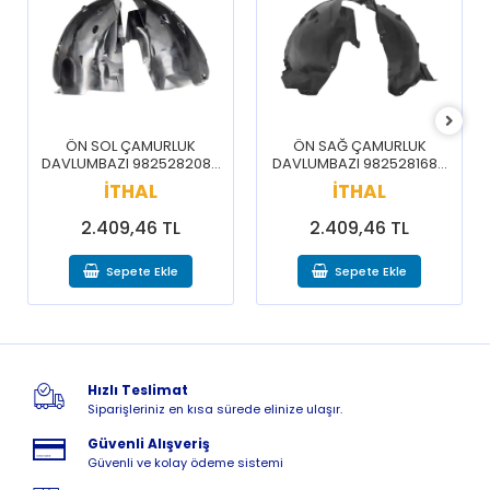
ÖN SOL ÇAMURLUK
ÖN SAĞ ÇAMURLUK
DAVLUMBAZI 9825282080
DAVLUMBAZI 9825281680
/ 3008 5008 16-20
/ 3008 5008 16-20
İTHAL
İTHAL
2.409,46 TL
2.409,46 TL
Sepete Ekle
Sepete Ekle
Hızlı Teslimat
Siparişleriniz en kısa sürede elinize ulaşır.
Güvenli Alışveriş
Güvenli ve kolay ödeme sistemi