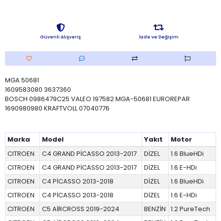
Güvenli Alışveriş
İade ve Değişim
MGA 50681
1609583080 3637360
BOSCH 0986479C25 VALEO 197582 MGA-50681 EUROREPAR
1690980980 KRAFTVOLL 07040776
Marka
Model
Yakıt
Motor
CITROEN
C4 GRAND PİCASSO 2013-2017
DİZEL
1.6 BlueHDi
CITROEN
C4 GRAND PİCASSO 2013-2017
DİZEL
1.6 E-HDi
CITROEN
C4 PİCASSO 2013-2018
DİZEL
1.6 BlueHDi
CITROEN
C4 PİCASSO 2013-2018
DİZEL
1.6 E-HDi
CITROEN
C5 AİRCROSS 2019-2024
BENZİN
1.2 PureTech