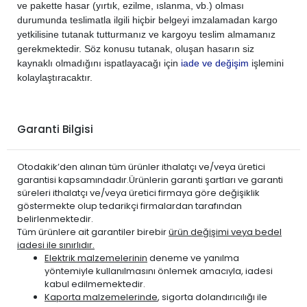
PEUGEOT
3008 2017-2024
DİZEL
1.6 BlueHDi
ve pakette hasar (yırtık, ezilme, ıslanma, vb.) olması
durumunda teslimatla ilgili hiçbir belgeyi imzalamadan kargo
PEUGEOT
308 2014-2021
BENZİN
1.2 PureTech
yetkilisine tutanak tutturmanız ve kargoyu teslim almamanız
PEUGEOT
308 2014-2021
BENZİN
1.2 VTi
gerekmektedir. Söz konusu tutanak, oluşan hasarın siz
PEUGEOT
308 2014-2021
BENZİN
1.6 THP Turbo
kaynaklı olmadığını ispatlayacağı için
iade ve değişim
işlemini
kolaylaştıracaktır.
PEUGEOT
308 2014-2021
DİZEL
1.5 BlueHDi
PEUGEOT
308 2014-2021
DİZEL
1.6 BlueHDi
PEUGEOT
308 2014-2021
DİZEL
1.6 E-HDi
Garanti Bilgisi
PEUGEOT
308 2014-2021
DİZEL
1.6 HDi
PEUGEOT
5008 2017-2024
BENZİN
1.2 PureTech
Otodakik’den alınan tüm ürünler ithalatçı ve/veya üretici
PEUGEOT
5008 2017-2024
BENZİN
1.6 PureTech
garantisi kapsamındadır.Ürünlerin garanti şartları ve garanti
süreleri ithalatçı ve/veya üretici firmaya göre değişiklik
PEUGEOT
5008 2017-2024
BENZİN
1.6 THP Turbo
göstermekte olup tedarikçi firmalardan tarafından
PEUGEOT
5008 2017-2024
DİZEL
1.5 BlueHDi
belirlenmektedir.
Tüm ürünlere ait garantiler birebir
ürün değişimi veya bedel
PEUGEOT
5008 2017-2024
DİZEL
1.6 BlueHDi
iadesi ile sınırlıdır.
PEUGEOT
5008 2017-2024
HYBRID
BENZİN
Elektrik malzemelerinin
deneme ve yanılma
PEUGEOT
yöntemiyle kullanılmasını önlemek amacıyla, iadesi
508 2019-2024
BENZİN
1.6 PureTech
kabul edilmemektedir.
PEUGEOT
508 2019-2024
DİZEL
1.5 BlueHDi
Kaporta malzemelerinde
, sigorta dolandırıcılığı ile