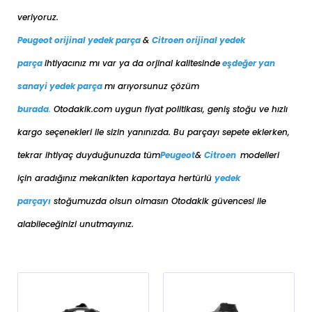
veriyoruz.
Peugeot orijinal yedek parça
&
Citroen orijinal yedek
parça
ihtiyacınız mı var ya da orjinal kalitesinde
eşdeğer
yan
sanayi yedek parça
mı arıyorsunuz çözüm
burada
.
Otodakik.com uygun fiyat politikası, geniş stoğu ve hızlı
kargo seçenekleri ile sizin yanınızda. Bu parçayı sepete eklerken,
tekrar ihtiyaç duyduğunuzda tüm
Peugeot
&
Citroen
modelleri
için aradığınız mekanikten kaportaya her
türlü
yedek
parçayı
stoğumuzda olsun olmasın Otodakik güvencesi ile
alabileceğinizi unutmayınız.