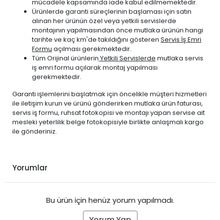
PEUGEOT
EXPERT 2017-2024
DİZEL
1.5 BlueHDi
mücadele kapsamında iade kabul edilmemektedir.
Ürünlerde garanti süreçlerinin başlaması için satın
PEUGEOT
EXPERT 2017-2024
DİZEL
1.6 BlueHDi
alınan her ürünün özel veya yetkili servislerde
PEUGEOT
EXPERT 2017-2024
DİZEL
2.0 BlueHDi
montajının yapılmasından önce mutlaka ürünün hangi
tarihte ve kaç km'de takıldığını gösteren
Servis İş Emri
PEUGEOT
EXPERT TRAVELLER 2017-2024
DİZEL
2.0 BlueHDi
Formu
açılması gerekmektedir.
Tüm Orijinal ürünlerin
Yetkili Servislerde
mutlaka servis
iş emri formu açılarak montaj yapılması
gerekmektedir.
Garanti işlemlerini başlatmak için öncelikle müşteri hizmetleri
ile iletişim kurun ve ürünü gönderirken mutlaka ürün faturası,
servis iş formu, ruhsat fotokopisi ve montajı yapan servise ait
mesleki yeterlilik belge fotokopisiyle birlikte anlaşmalı kargo
ile gönderiniz.
Yorumlar
Bu ürün için henüz yorum yapılmadı.
Yorum Yap