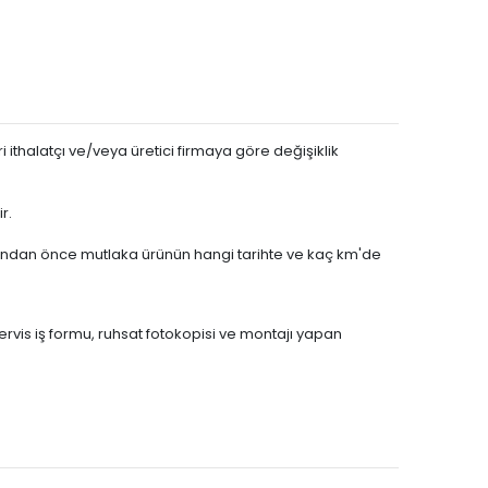
L
1.6 E-HDi
 ithalatçı ve/veya üretici firmaya göre değişiklik
r.
asından önce mutlaka ürünün hangi tarihte ve kaç km'de
servis iş formu, ruhsat fotokopisi ve montajı yapan