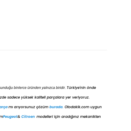
Türkiye'nin önde
sunduğu binlerce üründen yalnızca biridir.
de sadece yüksek kaliteli parçalara yer veriyoruz.
arça
mı arıyorsunuz çözüm
burada
.
Otodakik.com uygun
üm
Peugeot
&
Citroen
modelleri için aradığınız mekanikten