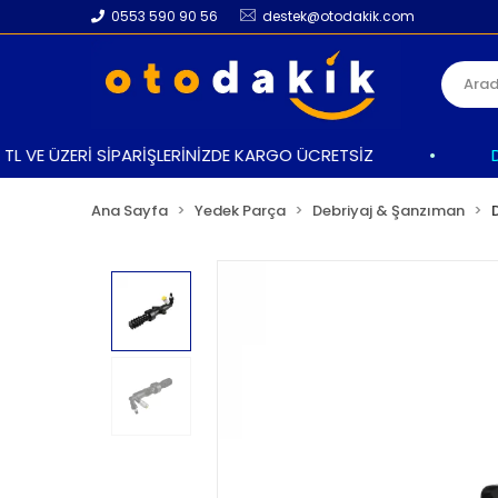
0553 590 90 56
destek@otodakik.com
 VE ÜZERİ SİPARİŞLERİNİZDE KARGO ÜCRETSİZ
•
DAHA
Ana Sayfa
Yedek Parça
Debriyaj & Şanzıman