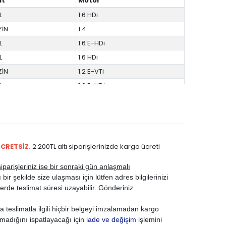
ıt
Motor
L
1.6 HDi
ZİN
1.4
L
1.6 E-HDi
L
1.6 HDi
ZİN
1.2 E-VTi
L
1.6 E-HDi
L
1.6 HDi
L
1.6 E-HDi
L
1.6 E-HDi
L
1.6 HDi
ÜCRETSİZ.
2.200TL altı siparişlerinizde kargo ücreti
L
1.6 HDi
parişleriniz ise bir sonraki gün anlaşmalı
L
1.6 E-HDi
ir şekilde size ulaşması için lütfen adres bilgilerinizi
L
1.6 HDi
rde teslimat süresi uzayabilir. Gönderiniz
L
1.6 E-HDi
 teslimatla ilgili hiçbir belgeyi imzalamadan kargo
L
1.6 HDi
madığını ispatlayacağı için
iade ve değişim
işlemini