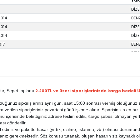
Yak
DİZE
2014
BEN
2014
DİZE
2014
DİZE
017
BEN
DİZE
DİZE
DİZE
DİZE
DİZE
2.200TL ve üzeri siparişlerinizde kargo bedeli 
dır,
Sepet toplamı
DİZE
duğunuz siparişleriniz
aynı gün, saat 15:00 sonrası vermiş olduğunuz si
DİZE
rilen siparişleriniz pazartesi günü işleme alınır. Siparişinizin en hızlı b
DİZE
ü içerisinde belirttiğiniz adrese teslim edilir.,
Kargo şubesi olmayan yerle
DİZE
ası gönderilir.
ediniz ve pakette hasar (yırtık, ezilme, ıslanma, vb.) olması durumunda
DİZE
anız gerekmektedir. Söz konusu tutanak, oluşan hasarın siz kaynaklı ol