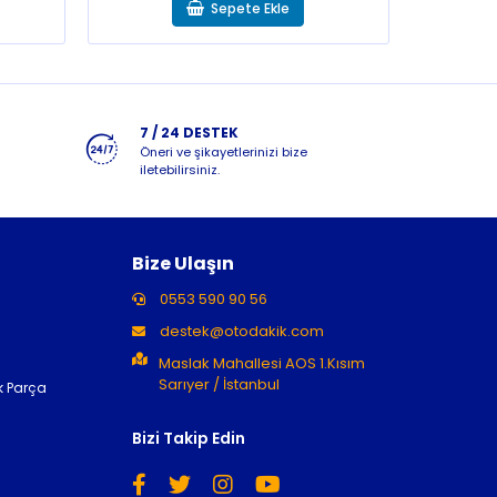
Sepete Ekle
7 / 24 DESTEK
Öneri ve şikayetlerinizi bize
iletebilirsiniz.
Bize Ulaşın
0553 590 90 56
destek@otodakik.com
Maslak Mahallesi AOS 1.Kısım
Sarıyer / İstanbul
k Parça
Bizi Takip Edin