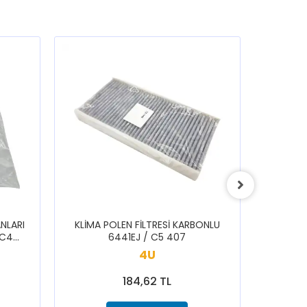
NLARI
KLİMA POLEN FİLTRESİ KARBONLU
ARKA S
 C4
6441EJ / C5 407
1616433
3008
SAXO 1
4U
184,62 TL