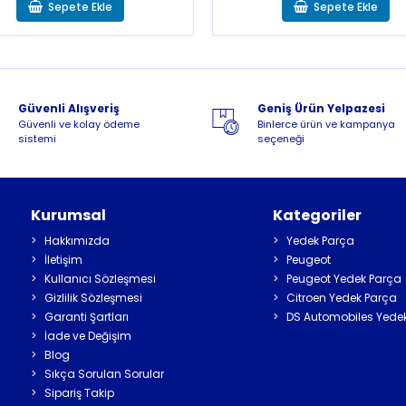
Sepete Ekle
Sepete Ekle
Güvenli Alışveriş
Geniş Ürün Yelpazesi
Güvenli ve kolay ödeme
Binlerce ürün ve kampanya
sistemi
seçeneği
Kurumsal
Kategoriler
Hakkımızda
Yedek Parça
İletişim
Peugeot
Kullanıcı Sözleşmesi
Peugeot Yedek Parça
Gizlilik Sözleşmesi
Citroen Yedek Parça
Garanti Şartları
DS Automobiles Yede
İade ve Değişim
Blog
Sıkça Sorulan Sorular
Sipariş Takip