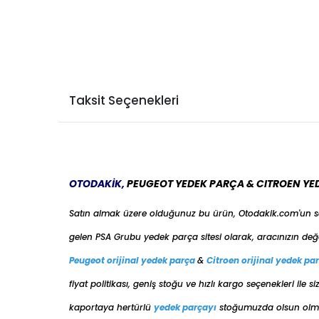
Taksit Seçenekleri
OTODAKİK,
PEUGEOT YEDEK PARÇA & CITROEN YE
Satın almak üzere olduğunuz bu ürün, Otodakik.com'un 
gelen PSA Grubu yedek parça sitesi olarak, aracınızın değ
Peugeot orijinal yedek parça
&
Citroen orijinal yedek pa
fiyat politikası, geniş stoğu ve hızlı kargo seçenekleri il
kaportaya her
türlü
yedek parçayı
stoğumuzda olsun olmas