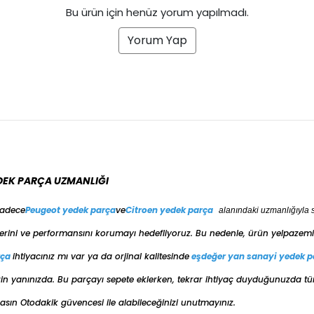
Bu ürün için henüz yorum yapılmadı.
Yorum Yap
DEK PARÇA UZMANLIĞI
sadece
Peugeot yedek parça
ve
Citroen yedek parça
alanındaki uzmanlığıyla 
erini ve performansını korumayı hedefliyoruz. Bu nedenle, ürün yelpazemiz
rça
ihtiyacınız mı var ya da orjinal kalitesinde
eşdeğer
yan sanayi yedek p
e sizin yanınızda. Bu parçayı sepete eklerken, tekrar ihtiyaç duyduğunuzda t
ın Otodakik güvencesi ile alabileceğinizi unutmayınız.