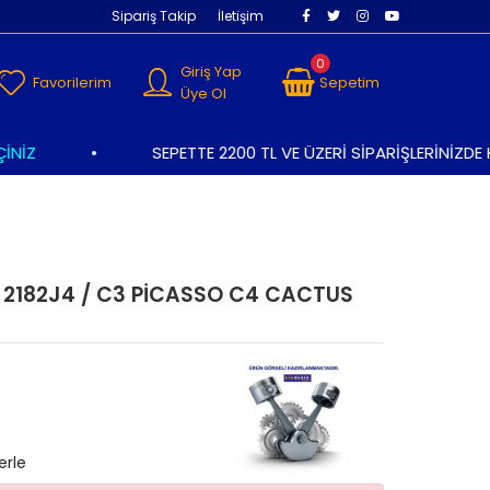
Sipariş Takip
İletişim
0
Giriş Yap
Favorilerim
Sepetim
Üye Ol
İZ
•
SEPETTE 2200 TL VE ÜZERİ SİPARİŞLERİNİZDE K
İ 2182J4 / C3 PİCASSO C4 CACTUS
erle