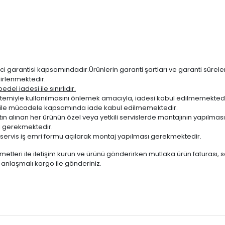
DİZE
i garantisi kapsamındadır.Ürünlerin garanti şartları ve garanti süreleri
irlenmektedir.
del iadesi ile sınırlıdır.
miyle kullanılmasını önlemek amacıyla, iadesi kabul edilmemektedi
ığı ile mücadele kapsamında iade kabul edilmemektedir.
atın alınan her ürünün özel veya yetkili servislerde montajının yapılm
 gerekmektedir.
servis iş emri formu açılarak montaj yapılması gerekmektedir.
metleri ile iletişim kurun ve ürünü gönderirken mutlaka ürün faturası, 
te anlaşmalı kargo ile gönderiniz.