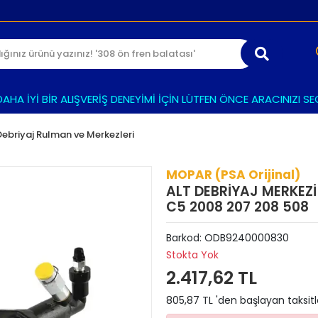
 İYİ BİR ALIŞVERİŞ DENEYİMİ İÇİN LÜTFEN ÖNCE ARACINIZI SEÇİN
Debriyaj Rulman ve Merkezleri
MOPAR (PSA Orijinal)
ALT DEBRİYAJ MERKEZ
C5 2008 207 208 508
Barkod:
ODB9240000830
Stokta Yok
2.417,62 TL
805,87 TL 'den başlayan taksitl