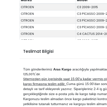
Marka
Model
CITROEN
C3 2009-2015
CITROEN
C3 PİCASSO 2009-
CITROEN
C3 PİCASSO 2009-
CITROEN
C3 PİCASSO 2009-
CITROEN
C4 CACTUS 2014-2
CITROEN
C5 2008-2015
CITROEN
C5 2008-2015
Teslimat Bilgisi
DS
DS 3 2010-2017
PEUGEOT
2008 2013-2019
PEUGEOT
207 2006-2010
Tüm gönderilerimiz
Aras Kargo
aracılığıyla yapılmakta
PEUGEOT
207 2010-2012
125,00TL'dir.
Sitemizden
vermiş ol
gün içerisinde saat 15:00'a kadar
PEUGEOT
208 2012-2020
kargo firmasına teslim edilir.
Cuma günü 15:00’dan sonra ve
PEUGEOT
208 2012-2020
detaylı ve tarif ekleyerek yazınız. Siparişleriniz 2-4 iş gün
PEUGEOT
508 2011-2014
gerçekleştiğinde size e-posta yolu ile kargo takip numar
Kargonuzu teslim almadan önce kargo paketinizi kontrol 
PEUGEOT
508 2011-2014
yetkilisine tutanak tutturmanız ve kargoyu teslim almam