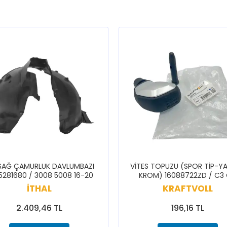
SAĞ ÇAMURLUK DAVLUMBAZI
VİTES TOPUZU (SPOR TİP-YA
5281680 / 3008 5008 16-20
KROM) 16088722ZD / C3
CELYSEE C3 BERLİNGO 308 
İTHAL
KRAFTVOLL
5008 PARTNER RİFTER
2.409,46 TL
196,16 TL