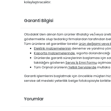
PEUGEOT
508 2014-2018
kolaylaştıracaktır.
Garanti Bilgisi
Otodakik’den alınan tüm ürünler ithalatçı ve/veya üretic
göstermekte olup tedarikçi firmalardan tarafından bel
Tüm ürünlere ait garantiler birebir
ürün değişimi veya be
Elektrik malzemelerinin
deneme ve yanılma yönte
Kaporta malzemelerinde
, sigorta dolandırıcıl
Ürünlerde garanti süreçlerinin başlaması için s
takıldığını gösteren
Servis İş Emri Formu
açılması
Tüm Orijinal ürünlerin
Yetkili Servislerde
mutlaka 
Garanti işlemlerini başlatmak için öncelikle müşteri hiz
servise ait mesleki yeterlilik belge fotokopisiyle birlik
Yorumlar