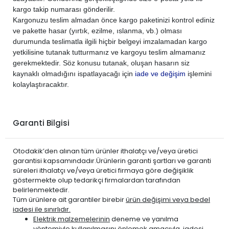
kargo takip numarası gönderilir.
PEUGEOT
308 2022-2024
DİZEL
1.5 BlueHDi
Kargonuzu teslim almadan önce kargo paketinizi kontrol ediniz
PEUGEOT
5008 2017-2024
DİZEL
1.5 BlueHDi
ve pakette hasar (yırtık, ezilme, ıslanma, vb.) olması
durumunda teslimatla ilgili hiçbir belgeyi imzalamadan kargo
PEUGEOT
508 2019-2024
DİZEL
1.5 BlueHDi
yetkilisine tutanak tutturmanız ve kargoyu teslim almamanız
PEUGEOT
EXPERT 2001-2013
DİZEL
1.6 HDi
gerekmektedir. Söz konusu tutanak, oluşan hasarın siz
PEUGEOT
EXPERT 2001-2013
DİZEL
1.9 D
kaynaklı olmadığını ispatlayacağı için
iade ve değişim
işlemini
kolaylaştıracaktır.
PEUGEOT
EXPERT 2001-2013
DİZEL
2.0 HDi
PEUGEOT
EXPERT 2017-2024
DİZEL
1.5 BlueHDi
PEUGEOT
PARTNER 2019-2024
DİZEL
1.5 BlueHDi
Garanti Bilgisi
PEUGEOT
RİFTER 2018-2024
DİZEL
1.5 BlueHDi
Otodakik’den alınan tüm ürünler ithalatçı ve/veya üretici
garantisi kapsamındadır.Ürünlerin garanti şartları ve garanti
süreleri ithalatçı ve/veya üretici firmaya göre değişiklik
göstermekte olup tedarikçi firmalardan tarafından
belirlenmektedir.
Tüm ürünlere ait garantiler birebir
ürün değişimi veya bedel
iadesi ile sınırlıdır.
Elektrik malzemelerinin
deneme ve yanılma
yöntemiyle kullanılmasını önlemek amacıyla, iadesi