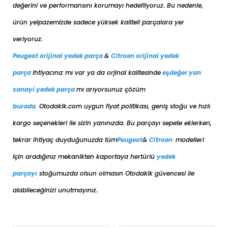
değerini ve performansını korumayı hedefliyoruz. Bu nedenle,
ürün yelpazemizde sadece yüksek kaliteli parçalara yer
veriyoruz.
Peugeot orijinal yedek parça
&
Citroen orijinal yedek
parça
ihtiyacınız mı var ya da orjinal kalitesinde
eşdeğer
yan
sanayi yedek parça
mı arıyorsunuz çözüm
burada
.
Otodakik.com uygun fiyat politikası, geniş stoğu ve hızlı
kargo seçenekleri ile sizin yanınızda. Bu parçayı sepete eklerken,
tekrar ihtiyaç duyduğunuzda tüm
Peugeot
&
Citroen
modelleri
için aradığınız mekanikten kaportaya her
türlü
yedek
parçayı
stoğumuzda olsun olmasın Otodakik güvencesi ile
alabileceğinizi unutmayınız.