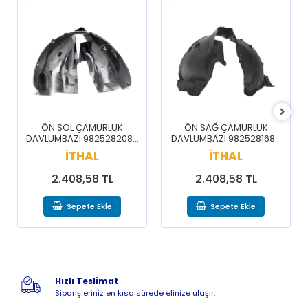
ÖN SOL ÇAMURLUK
ÖN SAĞ ÇAMURLUK
DAVLUMBAZI 9825282080
DAVLUMBAZI 9825281680
/ 3008 5008 16-20
/ 3008 5008 16-20
İTHAL
İTHAL
2.408,58 TL
2.408,58 TL
Sepete Ekle
Sepete Ekle
Hızlı Teslimat
Siparişleriniz en kısa sürede elinize ulaşır.