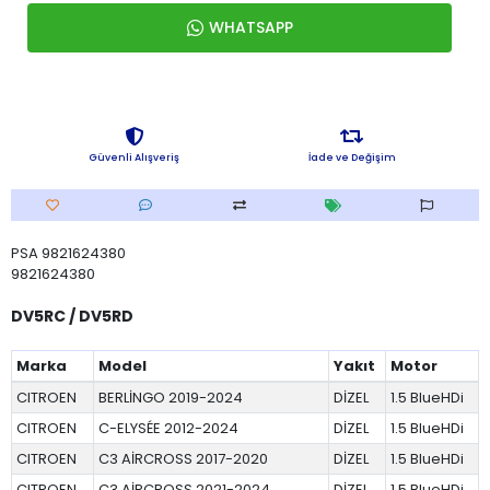
WHATSAPP
Güvenli Alışveriş
İade ve Değişim
PSA 9821624380
9821624380
DV5RC / DV5RD
Marka
Model
Yakıt
Motor
CITROEN
BERLİNGO 2019-2024
DİZEL
1.5 BlueHDi
CITROEN
C-ELYSÉE 2012-2024
DİZEL
1.5 BlueHDi
CITROEN
C3 AİRCROSS 2017-2020
DİZEL
1.5 BlueHDi
CITROEN
C3 AİRCROSS 2021-2024
DİZEL
1.5 BlueHDi