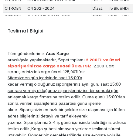
CITROEN
C4 2021-2024
DİZEL
1.5 BlueHDi
CITROEN
C4 CACTUS 2018-2019
DİZEL
1.5 BlueHDi
CITROEN
C4-X 2021-2024
DİZEL
1.5 BlueHDi
Teslimat Bilgisi
CITROEN
C5 AİRCROSS 2019-2024
DİZEL
1.5 BlueHDi
CITROEN
JUMPY 2017-2024
DİZEL
1.5 BlueHDi
DS
DS 3 CROSSBACK 2019-2020
DİZEL
1.5 BlueHDi
Tüm gönderilerimiz
Aras Kargo
DS
DS 4 2022-2024
DİZEL
1.5 BlueHDi
2.200TL ve üzeri
aracılığıyla yapılmaktadır,
Sepet toplamı
siparişlerinizde kargo bedeli ÜCRETSİZ.
2.200TL altı
DS
DS 7 CROSSBACK 2018-2022
DİZEL
1.5 BlueHDi
siparişlerinizde kargo ücreti 125,00TL'dir.
DS
DS 7 CROSSBACK 2022-2024
DİZEL
1.5 BlueHDi
Sitemizden
gün içerisinde saat 15:00'a
vermiş olduğunuz siparişleriniz
kadar
aynı gün, saat 15:00
PEUGEOT
2008 2013-2019
DİZEL
1.5 BlueHDi
sonrası vermiş olduğunuz siparişleriniz ise bir sonraki gün
PEUGEOT
2008 2020-2024
DİZEL
1.5 BlueHDi
anlaşmalı kargo firmasına teslim edilir.
Cuma günü 15:00’dan
PEUGEOT
208 2012-2020
DİZEL
1.5 BlueHDi
sonra verilen siparişleriniz pazartesi günü işleme
alınır. Siparişinizin en hızlı bir şekilde size ulaşması için lütfen
PEUGEOT
208 2020-2024
DİZEL
1.5 BlueHDi
adres bilgilerinizi detaylı ve tarif ekleyerek
PEUGEOT
3008 2017-2024
DİZEL
1.5 BlueHDi
yazınız. Siparişleriniz 2-4 iş günü içerisinde belirttiğiniz adrese
PEUGEOT
301 2012-2020
DİZEL
1.5 BlueHDi
teslim edilir.,
Kargo şubesi olmayan yerlerde teslimat süresi
uzayabilir. Gönderiniz gerçekleştiğinde size e-posta yolu ile
PEUGEOT
308 2014-2021
DİZEL
1.5 BlueHDi