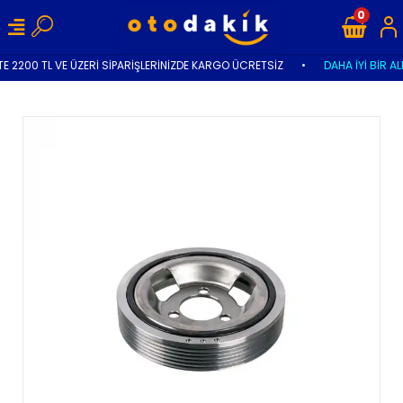
0
E 2200 TL VE ÜZERİ SİPARİŞLERİNİZDE KARGO ÜCRETSİZ
•
DAHA İYİ BİR AL