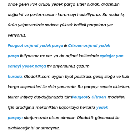
önde gelen PSA Grubu yedek parça sitesi olarak, aracınızın
değerini ve performansını korumayı hedefliyoruz. Bu nedenle,
ürün yelpazemizde sadece yüksek kaliteli parçalara yer
veriyoruz.
Peugeot orijinal yedek parça
&
Citroen orijinal yedek
parça
ihtiyacınız mı var ya da orjinal kalitesinde
eşdeğer
yan
sanayi yedek parça
mı arıyorsunuz çözüm
burada
.
Otodakik.com uygun fiyat politikası, geniş stoğu ve hızlı
kargo seçenekleri ile sizin yanınızda. Bu parçayı sepete eklerken,
tekrar ihtiyaç duyduğunuzda tüm
Peugeot
&
Citroen
modelleri
için aradığınız mekanikten kaportaya her
türlü
yedek
parçayı
stoğumuzda olsun olmasın Otodakik güvencesi ile
alabileceğinizi unutmayınız.