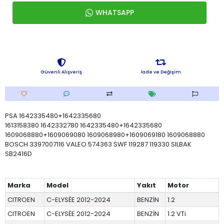
WHATSAPP
Güvenli Alışveriş
İade ve Değişim
PSA 1642335480+1642335680
1613158380 1642332780 1642335480+1642335680
1609068880+1609069080 1609068980+1609069180 1609068880
BOSCH 3397007116 VALEO 574363 SWF 119287 119330 SILBAK
SB2416D
Marka
Model
Yakıt
Motor
CITROEN
C-ELYSÉE 2012-2024
BENZİN
1.2
CITROEN
C-ELYSÉE 2012-2024
BENZİN
1.2 VTi