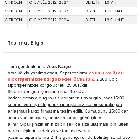
CITROEN
C-ELYSÉE 2012-2024
BENZİN
1.6 VTi
CITROEN
C-ELYSÉE 2012-2024
DİZEL
1.5 BlueHDi
CITROEN
C-ELYSÉE 2012-2024
DİZEL
1.6 BlueHDi
CITROEN
C-ELYSÉE 2012-2024
DİZEL
1.6 HDi
CITROEN
C3 PİCASSO 2009-2014
BENZİN
1.4
Teslimat Bilgisi
CITROEN
C3 PİCASSO 2009-2014
DİZEL
1.6 E-HDi
CITROEN
C3 PİCASSO 2009-2014
DİZEL
1.6 HDi
DS
DS 3 2010-2017
BENZİN
1.2 PureTech
Tüm gönderilerimiz
Aras Kargo
DS
DS 3 2010-2017
BENZİN
1.2 VTi
2.200TL ve üzeri
aracılığıyla yapılmaktadır,
Sepet toplamı
siparişlerinizde kargo bedeli ÜCRETSİZ.
2.200TL altı
DS
DS 3 2010-2017
BENZİN
1.6 THP Turbo
siparişlerinizde kargo ücreti 125,00TL'dir.
DS
DS 3 2010-2017
BENZİN
1.6 VTi
Sitemizden
gün içerisinde saat 15:00'a
vermiş olduğunuz siparişleriniz
kadar
aynı gün, saat 15:00
DS
DS 3 2010-2017
DİZEL
1.6 E-HDi
sonrası vermiş olduğunuz siparişleriniz ise bir sonraki gün
PEUGEOT
301 2012-2020
BENZİN
1.2 PureTech
anlaşmalı kargo firmasına teslim edilir.
Cuma günü 15:00’dan
PEUGEOT
301 2012-2020
BENZİN
1.2 VTi
sonra verilen siparişleriniz pazartesi günü işleme
alınır. Siparişinizin en hızlı bir şekilde size ulaşması için lütfen
PEUGEOT
301 2012-2020
BENZİN
1.6 VTi
adres bilgilerinizi detaylı ve tarif ekleyerek
PEUGEOT
301 2012-2020
DİZEL
1.5 BlueHDi
yazınız. Siparişleriniz 2-4 iş günü içerisinde belirttiğiniz adrese