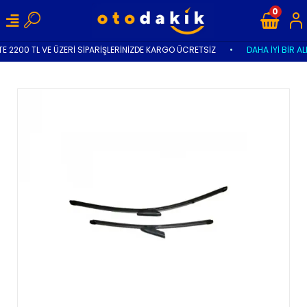
0
E 2200 TL VE ÜZERİ SİPARİŞLERİNİZDE KARGO ÜCRETSİZ
•
DAHA İYİ BİR AL