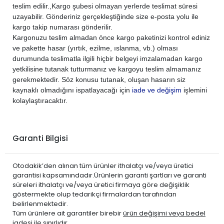
PEUGEOT
301 2012-2020
DİZEL
1.6 BlueHDi
teslim edilir.,
Kargo şubesi olmayan yerlerde teslimat süresi
uzayabilir. Gönderiniz gerçekleştiğinde size e-posta yolu ile
PEUGEOT
301 2012-2020
DİZEL
1.6 HDi
kargo takip numarası gönderilir.
Kargonuzu teslim almadan önce kargo paketinizi kontrol ediniz
ve pakette hasar (yırtık, ezilme, ıslanma, vb.) olması
durumunda teslimatla ilgili hiçbir belgeyi imzalamadan kargo
yetkilisine tutanak tutturmanız ve kargoyu teslim almamanız
gerekmektedir. Söz konusu tutanak, oluşan hasarın siz
kaynaklı olmadığını ispatlayacağı için
iade ve değişim
işlemini
kolaylaştıracaktır.
Garanti Bilgisi
Otodakik’den alınan tüm ürünler ithalatçı ve/veya üretici
garantisi kapsamındadır.Ürünlerin garanti şartları ve garanti
süreleri ithalatçı ve/veya üretici firmaya göre değişiklik
göstermekte olup tedarikçi firmalardan tarafından
belirlenmektedir.
Tüm ürünlere ait garantiler birebir
ürün değişimi veya bedel
iadesi ile sınırlıdır.