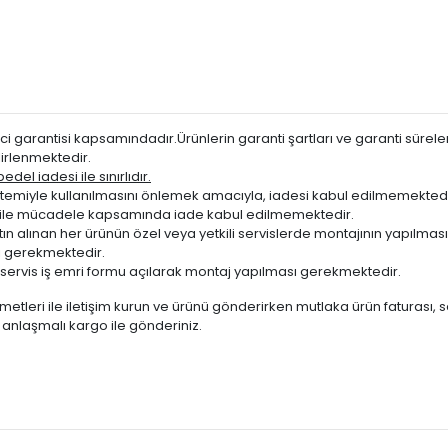
BENZİ
BENZİ
BENZİ
BENZİ
BENZİ
i garantisi kapsamındadır.Ürünlerin garanti şartları ve garanti süreleri
BENZİ
irlenmektedir.
22
BENZİ
del iadesi ile sınırlıdır.
miyle kullanılmasını önlemek amacıyla, iadesi kabul edilmemektedi
22
HYBRI
ığı ile mücadele kapsamında iade kabul edilmemektedir.
24
BENZİ
atın alınan her ürünün özel veya yetkili servislerde montajının yapılm
 gerekmektedir.
24
HYBRI
servis iş emri formu açılarak montaj yapılması gerekmektedir.
BENZİ
metleri ile iletişim kurun ve ürünü gönderirken mutlaka ürün faturası, 
HYBRI
te anlaşmalı kargo ile gönderiniz.
BENZİ
BENZİ
BENZİ
BENZİ