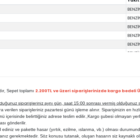
Yakıt
BENZİ
BENZİ
BENZİ
BENZİ
BENZİ
BENZİ
BENZİ
BENZİ
BENZİ
BENZİ
2.200TL ve üzeri siparişlerinizde kargo bedeli 
dır,
Sepet toplamı
2013
BENZİ
duğunuz siparişleriniz
aynı gün, saat 15:00 sonrası vermiş olduğunuz si
BENZİ
rilen siparişleriniz pazartesi günü işleme alınır. Siparişinizin en hızlı b
BENZİ
ü içerisinde belirttiğiniz adrese teslim edilir.,
Kargo şubesi olmayan yerle
BENZİ
ası gönderilir.
ediniz ve pakette hasar (yırtık, ezilme, ıslanma, vb.) olması durumunda
BENZİ
anız gerekmektedir. Söz konusu tutanak, oluşan hasarın siz kaynaklı ol