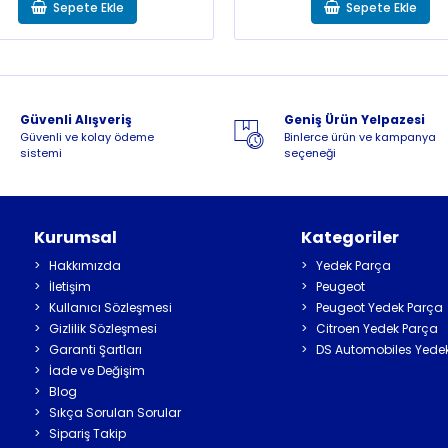
Sepete Ekle
Sepete Ekle
Güvenli Alışveriş
Geniş Ürün Yelpazesi
Güvenli ve kolay ödeme
Binlerce ürün ve kampanya
sistemi
seçeneği
Kurumsal
Kategoriler
Hakkımızda
Yedek Parça
İletişim
Peugeot
Kullanıcı Sözleşmesi
Peugeot Yedek Parça
Gizlilik Sözleşmesi
Citroen Yedek Parça
Garanti Şartları
DS Automobiles Yede
İade ve Değişim
Blog
Sıkça Sorulan Sorular
Sipariş Takip