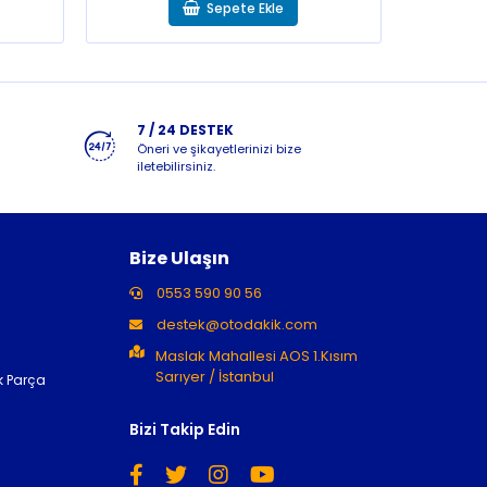
Sepete Ekle
7 / 24 DESTEK
Öneri ve şikayetlerinizi bize
iletebilirsiniz.
Bize Ulaşın
0553 590 90 56
destek@otodakik.com
Maslak Mahallesi AOS 1.Kısım
Sarıyer / İstanbul
k Parça
Bizi Takip Edin