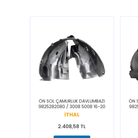
PEUGEOT
5008 2017-2024
PEUGEOT
508 2011-2014
PEUGEOT
508 2011-2014
PEUGEOT
508 2019-2024
PEUGEOT
RCZ 2010-2015
ÖN SOL ÇAMURLUK DAVLUMBAZI
ÖN 
9825282080 / 3008 5008 16-20
982
İTHAL
2.408,58 TL