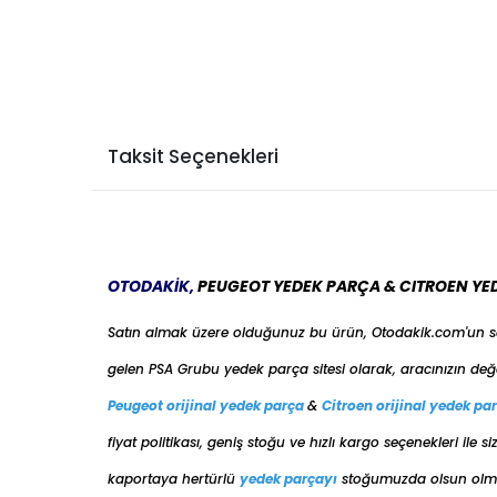
PEUGEOT
207 2006-2010
PEUGEOT
207 2006-2010
PEUGEOT
207 2010-2012
PEUGEOT
207 2010-2012
PEUGEOT
207 2010-2012
Taksit Seçenekleri
PEUGEOT
207 2010-2012
PEUGEOT
208 2012-2020
PEUGEOT
208 2012-2020
PEUGEOT
3008 2009-2016
PEUGEOT
3008 2009-2016
OTODAKİK,
PEUGEOT YEDEK PARÇA & CITROEN YE
PEUGEOT
3008 2017-2024
Satın almak üzere olduğunuz bu ürün, Otodakik.com'un 
PEUGEOT
3008 2017-2024
gelen PSA Grubu yedek parça sitesi olarak, aracınızın değ
PEUGEOT
308 2007-2013
PEUGEOT
308 2007-2013
Peugeot orijinal yedek parça
&
Citroen orijinal yedek pa
PEUGEOT
308 2014-2021
fiyat politikası, geniş stoğu ve hızlı kargo seçenekleri il
PEUGEOT
5008 2017-2024
kaportaya her
türlü
yedek parçayı
stoğumuzda olsun olmas