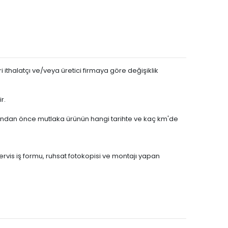
N
1.6 VTi
N
1.6 THP Turbo
N
1.6 VTi
N
1.6 PureTech
N
1.6 THP Turbo
 ithalatçı ve/veya üretici firmaya göre değişiklik
N
1.6 THP Turbo
N
1.6 PureTech
r.
D
BENZİN
N
1.6 PureTech
asından önce mutlaka ürünün hangi tarihte ve kaç km'de
D
BENZİN
N
1.6 PureTech
servis iş formu, ruhsat fotokopisi ve montajı yapan
D
BENZİN
N
1.6 VTi
N
1.4
N
1.4 VTi
N
1.6