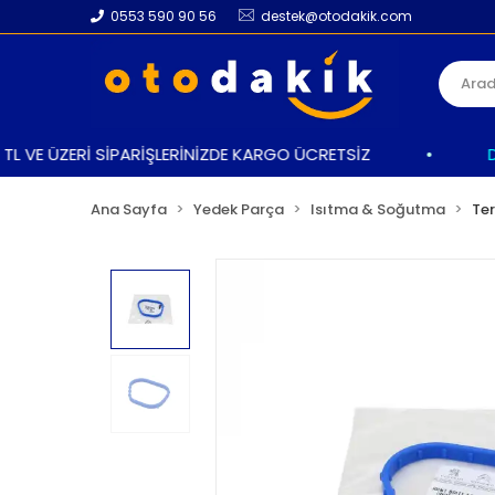
0553 590 90 56
destek@otodakik.com
 VE ÜZERİ SİPARİŞLERİNİZDE KARGO ÜCRETSİZ
•
DAHA
Ana Sayfa
Yedek Parça
Isıtma & Soğutma
Ter