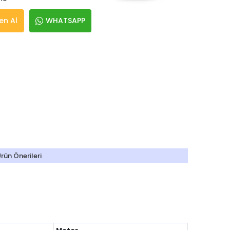
n Al
WHATSAPP
rün Önerileri