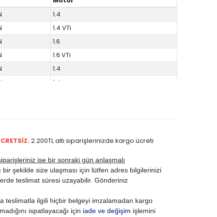
Motor
N
1.4
N
1.4 VTi
N
1.6
N
1.6 VTi
N
1.4
N
1.4
N
1.6
N
1.4
N
1.4 VTi
N
1.6
ÜCRETSİZ.
2.200TL altı siparişlerinizde kargo ücreti
N
1.6 THP Turbo
parişleriniz ise bir sonraki gün anlaşmalı
N
1.6 THP Turbo
ir şekilde size ulaşması için lütfen adres bilgilerinizi
N
1.6 THP Turbo
rde teslimat süresi uzayabilir. Gönderiniz
N
1.6 PureTech
 teslimatla ilgili hiçbir belgeyi imzalamadan kargo
N
1.6 THP Turbo
madığını ispatlayacağı için
iade ve değişim
işlemini