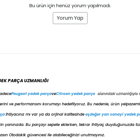
BENZİ
Bu ürün için henüz yorum yapılmadı.
BENZİ
Yorum Yap
BENZİ
BENZİ
BENZİ
BENZİ
BENZİ
BENZİ
BENZİ
BENZİ
DEK PARÇA UZMANLIĞI
BENZİ
sadece
Peugeot yedek parça
ve
Citroen yedek parça
alanındaki uzmanlığıyla 
BENZİ
erini ve performansını korumayı hedefliyoruz. Bu nedenle, ürün yelpazemiz
BENZİ
BENZİ
rça
ihtiyacınız mı var ya da orjinal kalitesinde
eşdeğer
yan sanayi yedek p
BENZİ
e sizin yanınızda. Bu parçayı sepete eklerken, tekrar ihtiyaç duyduğunuzda t
BENZİ
ın Otodakik güvencesi ile alabileceğinizi unutmayınız.