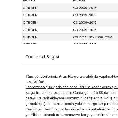
Marka
Model
CITROEN
C3 2009-2015
CITROEN
C3 2009-2015
CITROEN
C3 2009-2015
CITROEN
C3 2009-2015
CITROEN
C3 PİCASSO 2009-2014
CITROEN
C4 2005-2010
CITROEN
C4 2005-2010
Teslimat Bilgisi
CITROEN
C4 2011-2017
CITROEN
C4 2011-2017
CITROEN
C4 2011-2017
Tüm gönderilerimiz
Aras Kargo
aracılığıyla yapılmakta
CITROEN
C4 GRAND PİCASSO 2007-
125,00TL'dir.
Sitemizden
vermiş ol
gün içerisinde saat 15:00'a kadar
CITROEN
C4 PİCASSO 2007-2012
kargo firmasına teslim edilir.
Cuma günü 15:00’dan sonra ve
CITROEN
C5 2008-2015
detaylı ve tarif ekleyerek yazınız. Siparişleriniz 2-4 iş gün
CITROEN
C5 AİRCROSS 2019-2024
gerçekleştiğinde size e-posta yolu ile kargo takip numar
Kargonuzu teslim almadan önce kargo paketinizi kontrol 
DS
DS 3 2010-2017
yetkilisine tutanak tutturmanız ve kargoyu teslim almam