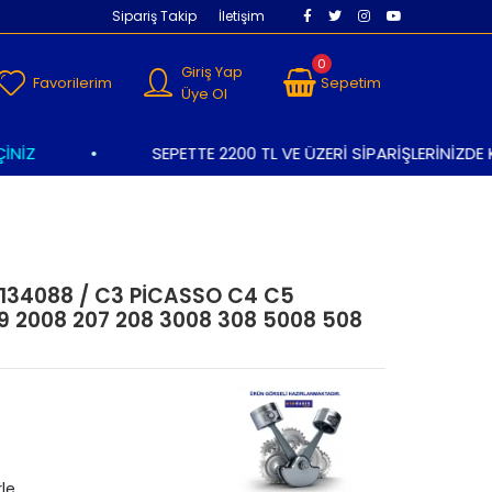
Sipariş Takip
İletişim
0
Giriş Yap
Favorilerim
Sepetim
Üye Ol
Z
•
SEPETTE 2200 TL VE ÜZERİ SİPARİŞLERİNİZDE K
34088 / C3 PİCASSO C4 C5
 2008 207 208 3008 308 5008 508
rle