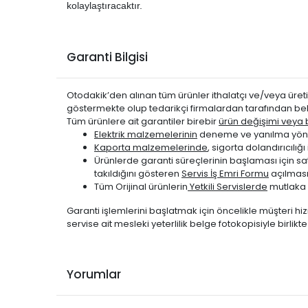
DS
DS 3 2010-2017
kolaylaştıracaktır.
DS
DS 4 2011-2015
DS
DS 4 2011-2015
Garanti Bilgisi
DS
DS 4 2022-2024
DS
DS 5 2012-2015
Otodakik’den alınan tüm ürünler ithalatçı ve/veya üretic
DS
DS 5 2015-2017
göstermekte olup tedarikçi firmalardan tarafından bel
DS
DS 7 CROSSBACK 2018-20
Tüm ürünlere ait garantiler birebir
ürün değişimi veya be
Elektrik malzemelerinin
deneme ve yanılma yönte
DS
DS 7 CROSSBACK 2018-20
Kaporta malzemelerinde
, sigorta dolandırıcıl
DS
DS 7 CROSSBACK 2022-20
Ürünlerde garanti süreçlerinin başlaması için s
takıldığını gösteren
Servis İş Emri Formu
açılması
DS
DS 7 CROSSBACK 2022-20
Tüm Orijinal ürünlerin
Yetkili Servislerde
mutlaka 
DS
DS 9 2021-2024
Garanti işlemlerini başlatmak için öncelikle müşteri hiz
DS
DS 9 2021-2024
servise ait mesleki yeterlilik belge fotokopisiyle birlik
PEUGEOT
2008 2013-2019
PEUGEOT
207 2006-2010
PEUGEOT
207 2006-2010
Yorumlar
PEUGEOT
207 2006-2010