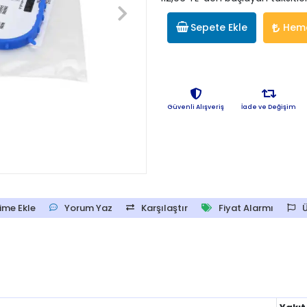
Sepete Ekle
Heme
Güvenli Alışveriş
İade ve Değişim
ime Ekle
Yorum Yaz
Karşılaştır
Fiyat Alarmı
Ü