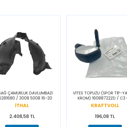
BENZİ
BENZİ
BENZİ
BENZİ
BENZİ
SAĞ ÇAMURLUK DAVLUMBAZI
VİTES TOPUZU (SPOR TİP-YA
5281680 / 3008 5008 16-20
KROM) 16088722ZD / C3
CELYSEE C3 BERLİNGO 308 
İTHAL
KRAFTVOLL
5008 PARTNER RİFTER
2.408,58 TL
196,08 TL