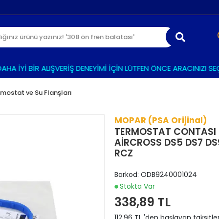
 İYİ BİR ALIŞVERİŞ DENEYİMİ İÇİN LÜTFEN ÖNCE ARACINIZI SEÇİNİ
mostat ve Su Flanşları
MOPAR (PSA Orijinal)
TERMOSTAT CONTASI 1
AİRCROSS DS5 DS7 DS9
RCZ
Barkod:
ODB9240001024
Stokta Var
338,89 TL
112,96 TL 'den başlayan taksitle