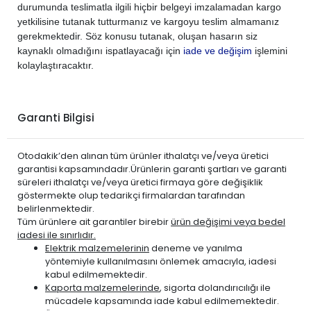
durumunda teslimatla ilgili hiçbir belgeyi imzalamadan kargo
yetkilisine tutanak tutturmanız ve kargoyu teslim almamanız
gerekmektedir. Söz konusu tutanak, oluşan hasarın siz
kaynaklı olmadığını ispatlayacağı için
iade ve değişim
işlemini
kolaylaştıracaktır.
Garanti Bilgisi
Otodakik’den alınan tüm ürünler ithalatçı ve/veya üretici
garantisi kapsamındadır.Ürünlerin garanti şartları ve garanti
süreleri ithalatçı ve/veya üretici firmaya göre değişiklik
göstermekte olup tedarikçi firmalardan tarafından
belirlenmektedir.
Tüm ürünlere ait garantiler birebir
ürün değişimi veya bedel
iadesi ile sınırlıdır.
Elektrik malzemelerinin
deneme ve yanılma
yöntemiyle kullanılmasını önlemek amacıyla, iadesi
kabul edilmemektedir.
Kaporta malzemelerinde
, sigorta dolandırıcılığı ile
mücadele kapsamında iade kabul edilmemektedir.