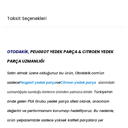
Taksit Seçenekleri
OTODAKİK,
PEUGEOT YEDEK PARÇA & CITROEN YEDEK
PARÇA UZMANLIĞI
Satın almak üzere olduğunuz bu ürün, Otodakik.com'un
sadece
Peugeot yedek parça
ve
Citroen yedek parça
alanındaki
Türkiye'nin
uzmanlığıyla sunduğu binlerce üründen yalnızca biridir.
önde gelen PSA Grubu yedek parça sitesi olarak, aracınızın
değerini ve performansını korumayı hedefliyoruz. Bu nedenle,
ürün yelpazemizde sadece yüksek kaliteli parçalara yer