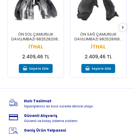
ÖN SOL ÇAMURLUK
ÖN SAĞ ÇAMURLUK
DAVLUMBAZI 9825282080
DAVLUMBAZI 9825281680
/ 3008 5008 16-20
/ 3008 5008 16-20
İTHAL
İTHAL
2.409,46 TL
2.409,46 TL
Sepete Ekle
Sepete Ekle
Hızlı Teslimat
Siparişleriniz en kısa sürede elinize ulaşır.
Güvenli Alışveriş
Güvenli ve kolay ödeme sistemi
Geniş Ürün Yelpazesi