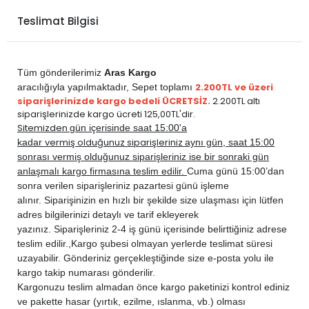
PEUGEOT
508 2011-2014
DİZEL
2.0 HDi
Teslimat Bilgisi
PEUGEOT
508 2014-2018
DİZEL
2.0 HDi
PEUGEOT
BOXER 2007-2024
DİZEL
2.2 BlueHDi
PEUGEOT
EXPERT 2017-2024
DİZEL
2.0 BlueHDi
Tüm gönderilerimiz
Aras Kargo
PEUGEOT
EXPERT TRAVELLER 2017-2024
DİZEL
2.0 BlueHDi
2.200TL ve üzeri
aracılığıyla yapılmaktadır,
Sepet toplamı
siparişlerinizde kargo bedeli ÜCRETSİZ.
2.200TL altı
siparişlerinizde kargo ücreti 125,00TL'dir.
Sitemizden
gün içerisinde saat 15:00'a
vermiş olduğunuz siparişleriniz
kadar
aynı gün, saat 15:00
sonrası vermiş olduğunuz siparişleriniz ise bir sonraki gün
anlaşmalı kargo firmasına teslim edilir.
Cuma günü 15:00’dan
sonra verilen siparişleriniz pazartesi günü işleme
alınır. Siparişinizin en hızlı bir şekilde size ulaşması için lütfen
adres bilgilerinizi detaylı ve tarif ekleyerek
yazınız. Siparişleriniz 2-4 iş günü içerisinde belirttiğiniz adrese
teslim edilir.,
Kargo şubesi olmayan yerlerde teslimat süresi
uzayabilir. Gönderiniz gerçekleştiğinde size e-posta yolu ile
kargo takip numarası gönderilir.
Kargonuzu teslim almadan önce kargo paketinizi kontrol ediniz
ve pakette hasar (yırtık, ezilme, ıslanma, vb.) olması