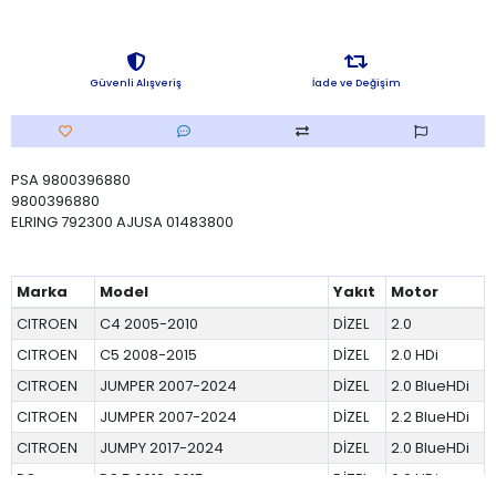
Güvenli Alışveriş
İade ve Değişim
PSA 9800396880
9800396880
ELRING 792300 AJUSA 01483800
Marka
Model
Yakıt
Motor
CITROEN
C4 2005-2010
DİZEL
2.0
CITROEN
C5 2008-2015
DİZEL
2.0 HDi
CITROEN
JUMPER 2007-2024
DİZEL
2.0 BlueHDi
CITROEN
JUMPER 2007-2024
DİZEL
2.2 BlueHDi
CITROEN
JUMPY 2017-2024
DİZEL
2.0 BlueHDi
DS
DS 5 2012-2015
DİZEL
2.0 HDi