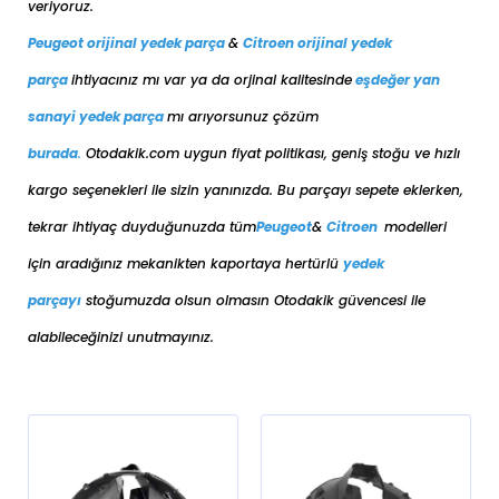
veriyoruz.
Peugeot orijinal yedek parça
&
Citroen orijinal yedek
parça
ihtiyacınız mı var ya da orjinal kalitesinde
eşdeğer
yan
sanayi yedek parça
mı arıyorsunuz çözüm
burada
.
Otodakik.com uygun fiyat politikası, geniş stoğu ve hızlı
kargo seçenekleri ile sizin yanınızda. Bu parçayı sepete eklerken,
tekrar ihtiyaç duyduğunuzda tüm
Peugeot
&
Citroen
modelleri
için aradığınız mekanikten kaportaya her
türlü
yedek
parçayı
stoğumuzda olsun olmasın Otodakik güvencesi ile
alabileceğinizi unutmayınız.