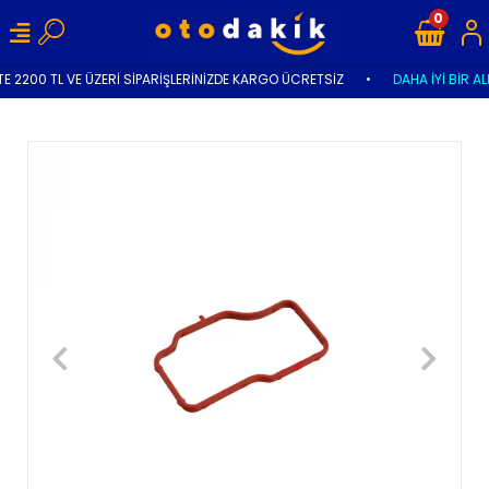
0
E 2200 TL VE ÜZERİ SİPARİŞLERİNİZDE KARGO ÜCRETSİZ
•
DAHA İYİ BİR AL