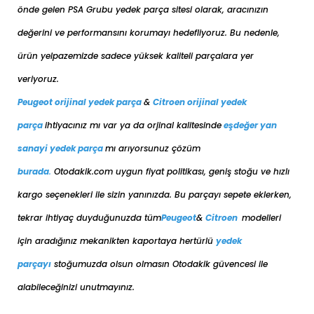
PEUGEOT
2008 2013-2019
BENZİN
1.2 E-VTi
önde gelen PSA Grubu yedek parça sitesi olarak, aracınızın
PEUGEOT
2008 2013-2019
BENZİN
1.2 PureTech
değerini ve performansını korumayı hedefliyoruz. Bu nedenle,
PEUGEOT
2008 2013-2019
BENZİN
1.2 VTi
ürün yelpazemizde sadece yüksek kaliteli parçalara yer
PEUGEOT
2008 2013-2019
BENZİN
1.6 VTi
veriyoruz.
PEUGEOT
2008 2020-2024
BENZİN
1.2 PureTech
Peugeot orijinal yedek parça
&
Citroen orijinal yedek
PEUGEOT
2008 2020-2024
BENZİN
1.6 VTi
PEUGEOT
206 1999-2011
BENZİN
1.4
parça
ihtiyacınız mı var ya da orjinal kalitesinde
eşdeğer
yan
PEUGEOT
206 1999-2011
BENZİN
1.6
sanayi yedek parça
mı arıyorsunuz çözüm
PEUGEOT
206 1999-2011
BENZİN
2.0
burada
.
Otodakik.com uygun fiyat politikası, geniş stoğu ve hızlı
PEUGEOT
206 Plus 2010-2012
BENZİN
1.4
kargo seçenekleri ile sizin yanınızda. Bu parçayı sepete eklerken,
PEUGEOT
207 2006-2010
BENZİN
1.4
tekrar ihtiyaç duyduğunuzda tüm
Peugeot
&
Citroen
modelleri
PEUGEOT
207 2006-2010
BENZİN
1.4 VTi
PEUGEOT
207 2006-2010
BENZİN
1.6
için aradığınız mekanikten kaportaya her
türlü
yedek
PEUGEOT
207 2006-2010
BENZİN
1.6 THP Turbo
parçayı
stoğumuzda olsun olmasın Otodakik güvencesi ile
PEUGEOT
207 2006-2010
BENZİN
1.6 VTi
alabileceğinizi unutmayınız.
PEUGEOT
207 2010-2012
BENZİN
1.4