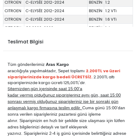
CITROEN
C-ELYSÉE 2012-2024
BENZİN
1.2
CITROEN
C-ELYSÉE 2012-2024
BENZİN
1.2 VTi
CITROEN
C-ELYSÉE 2012-2024
BENZİN
1.6 VTi
CITROEN
C2 2003-2009
BENZİN
1.4
CITROEN
C2 2003-2009
BENZİN
1.6
Teslimat Bilgisi
CITROEN
C3 2002-2009
BENZİN
1.4
CITROEN
C3 2002-2009
BENZİN
1.6
CITROEN
C3 2009-2015
BENZİN
1.2 VTi
Tüm gönderilerimiz
Aras Kargo
CITROEN
C3 2009-2015
BENZİN
1.4
2.200TL ve üzeri
aracılığıyla yapılmaktadır,
Sepet toplamı
siparişlerinizde kargo bedeli ÜCRETSİZ.
2.200TL altı
CITROEN
C3 2009-2015
BENZİN
1.4 VTi
siparişlerinizde kargo ücreti 125,00TL'dir.
CITROEN
C3 2009-2015
BENZİN
1.6
Sitemizden
gün içerisinde saat 15:00'a
vermiş olduğunuz siparişleriniz
kadar
aynı gün, saat 15:00
CITROEN
C3 2009-2015
BENZİN
1.6 VTi
sonrası vermiş olduğunuz siparişleriniz ise bir sonraki gün
CITROEN
C3 2016-2024
BENZİN
1.2 PureTech
anlaşmalı kargo firmasına teslim edilir.
Cuma günü 15:00’dan
CITROEN
C3 2016-2024
BENZİN
1.2 VTi
sonra verilen siparişleriniz pazartesi günü işleme
alınır. Siparişinizin en hızlı bir şekilde size ulaşması için lütfen
CITROEN
C3 2016-2024
BENZİN
1.6 VTi
adres bilgilerinizi detaylı ve tarif ekleyerek
CITROEN
C3 AİRCROSS 2017-2020
BENZİN
1.2 PureTech
yazınız. Siparişleriniz 2-4 iş günü içerisinde belirttiğiniz adrese