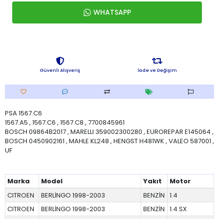
WHATSAPP
Güvenli Alışveriş
İade ve Değişim
PSA 1567.C6
1567.A5 , 1567.C6 , 1567.C8 , 7700845961
BOSCH 09864B2017 , MARELLI 359002300280 , EUROREPAR E145064 ,
BOSCH 0450902161 , MAHLE KL248 , HENGST H481WK , VALEO 587001 ,
UF
Marka
Model
Yakıt
Motor
CITROEN
BERLİNGO 1998-2003
BENZİN
1.4
CITROEN
BERLİNGO 1998-2003
BENZİN
1.4 SX