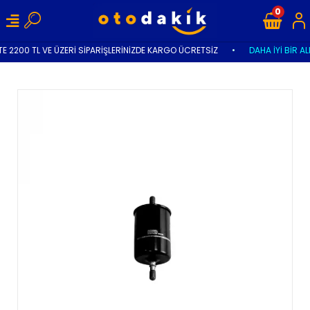
0
E 2200 TL VE ÜZERİ SİPARİŞLERİNİZDE KARGO ÜCRETSİZ
•
DAHA İYİ BİR AL