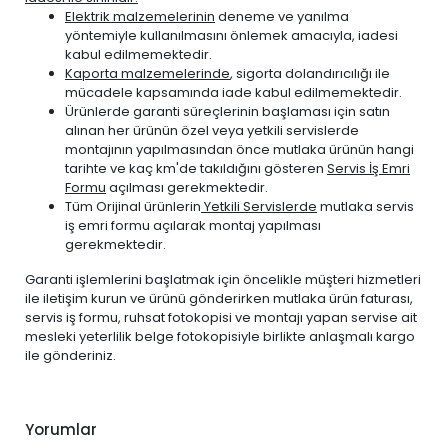
CITROEN
C5 2001-2008
BENZİN
2.0
Elektrik malzemelerinin
deneme ve yanılma
CITROEN
yöntemiyle kullanılmasını önlemek amacıyla, iadesi
C5 2008-2015
BENZİN
1.6 THP Turbo
kabul edilmemektedir.
CITROEN
C5 2008-2015
BENZİN
2.0
Kaporta malzemelerinde
, sigorta dolandırıcılığı ile
CITROEN
C5 AİRCROSS 2019-2024
BENZİN
1.2 PureTech
mücadele kapsamında iade kabul edilmemektedir.
Ürünlerde garanti süreçlerinin başlaması için satın
CITROEN
C5 AİRCROSS 2019-2024
BENZİN
1.6 PureTech
alınan her ürünün özel veya yetkili servislerde
CITROEN
SAXO 1997-2003
BENZİN
1.1
montajının yapılmasından önce mutlaka ürünün hangi
tarihte ve kaç km'de takıldığını gösteren
Servis İş Emri
CITROEN
SAXO 1997-2003
BENZİN
1.4
Formu
açılması gerekmektedir.
CITROEN
SAXO 1997-2003
BENZİN
1.6
Tüm Orijinal ürünlerin
Yetkili Servislerde
mutlaka servis
iş emri formu açılarak montaj yapılması
CITROEN
XSARA 1998-2000
BENZİN
1.6
gerekmektedir.
CITROEN
XSARA 1998-2000
BENZİN
1.8
Garanti işlemlerini başlatmak için öncelikle müşteri hizmetleri
CITROEN
XSARA 1998-2000
BENZİN
2.0 VTS
ile iletişim kurun ve ürünü gönderirken mutlaka ürün faturası,
CITROEN
XSARA 2001-2006
BENZİN
1.6
servis iş formu, ruhsat fotokopisi ve montajı yapan servise ait
mesleki yeterlilik belge fotokopisiyle birlikte anlaşmalı kargo
CITROEN
XSARA 2001-2006
BENZİN
2.0 VTS
ile gönderiniz.
CITROEN
XSARA PİCASSO 2001-2006
BENZİN
1.6
CITROEN
XSARA PİCASSO 2001-2006
BENZİN
1.8
CITROEN
XSARA PİCASSO 2001-2006
BENZİN
2.0
Yorumlar