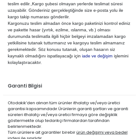
CITROEN
C3 AİRCROSS 2021-2024
BENZİN
1.2 PureTech
teslim edilir.,
Kargo şubesi olmayan yerlerde teslimat süresi
uzayabilir. Gönderiniz gerçekleştiğinde size e-posta yolu ile
CITROEN
C3 PİCASSO 2009-2014
BENZİN
1.4
kargo takip numarası gönderilir.
CITROEN
C4 2005-2010
BENZİN
1.4
Kargonuzu teslim almadan önce kargo paketinizi kontrol ediniz
CITROEN
C4 2005-2010
BENZİN
1.6
ve pakette hasar (yırtık, ezilme, ıslanma, vb.) olması
durumunda teslimatla ilgili hiçbir belgeyi imzalamadan kargo
CITROEN
C4 2005-2010
BENZİN
2.0
yetkilisine tutanak tutturmanız ve kargoyu teslim almamanız
CITROEN
C4 2011-2017
BENZİN
1.2 PureTech
gerekmektedir. Söz konusu tutanak, oluşan hasarın siz
CITROEN
C4 2011-2017
BENZİN
1.4
kaynaklı olmadığını ispatlayacağı için
iade ve değişim
işlemini
kolaylaştıracaktır.
CITROEN
C4 2011-2017
BENZİN
1.4 VTi
CITROEN
C4 2011-2017
BENZİN
1.6
CITROEN
C4 2021-2024
BENZİN
1.2 PureTech
Garanti Bilgisi
CITROEN
C4 CACTUS 2014-2017
BENZİN
1.2 E-VTi
CITROEN
C4 CACTUS 2014-2017
BENZİN
1.2 PureTech
Otodakik’den alınan tüm ürünler ithalatçı ve/veya üretici
CITROEN
C4 CACTUS 2018-2019
BENZİN
1.2 PureTech
garantisi kapsamındadır.Ürünlerin garanti şartları ve garanti
süreleri ithalatçı ve/veya üretici firmaya göre değişiklik
CITROEN
C4 GRAND PİCASSO 2007-2013
BENZİN
1.6 THP Turbo
göstermekte olup tedarikçi firmalardan tarafından
CITROEN
C4 PİCASSO 2007-2012
BENZİN
1.6 THP Turbo
belirlenmektedir.
Tüm ürünlere ait garantiler birebir
ürün değişimi veya bedel
CITROEN
C4-X 2021-2024
BENZİN
1.2 PureTech
iadesi ile sınırlıdır.