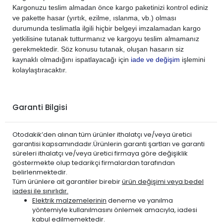
DS
DS 4 2011-2015
DİZEL
1.6 E-HDi
Kargonuzu teslim almadan önce kargo paketinizi kontrol ediniz
DS
DS 4 2016-2017
DİZEL
1.6 BlueHDi
ve pakette hasar (yırtık, ezilme, ıslanma, vb.) olması
durumunda teslimatla ilgili hiçbir belgeyi imzalamadan kargo
PEUGEOT
207 2006-2010
BENZİN
1.4
yetkilisine tutanak tutturmanız ve kargoyu teslim almamanız
PEUGEOT
207 2006-2010
BENZİN
1.4 VTi
gerekmektedir. Söz konusu tutanak, oluşan hasarın siz
PEUGEOT
207 2006-2010
BENZİN
1.6
kaynaklı olmadığını ispatlayacağı için
iade ve değişim
işlemini
kolaylaştıracaktır.
PEUGEOT
207 2006-2010
BENZİN
1.6 THP Turbo
PEUGEOT
207 2006-2010
BENZİN
1.6 VTi
PEUGEOT
207 2006-2010
DİZEL
1.4 HDi
Garanti Bilgisi
PEUGEOT
207 2006-2010
DİZEL
1.6 HDi
PEUGEOT
207 2010-2012
BENZİN
1.4
Otodakik’den alınan tüm ürünler ithalatçı ve/veya üretici
PEUGEOT
207 2010-2012
BENZİN
1.4 VTi
garantisi kapsamındadır.Ürünlerin garanti şartları ve garanti
süreleri ithalatçı ve/veya üretici firmaya göre değişiklik
PEUGEOT
207 2010-2012
BENZİN
1.6
göstermekte olup tedarikçi firmalardan tarafından
PEUGEOT
207 2010-2012
BENZİN
1.6 VTi
belirlenmektedir.
Tüm ürünlere ait garantiler birebir
ürün değişimi veya bedel
PEUGEOT
207 2010-2012
DİZEL
1.4 HDi
iadesi ile sınırlıdır.
PEUGEOT
207 2010-2012
DİZEL
1.6 HDi
Elektrik malzemelerinin
deneme ve yanılma
PEUGEOT
yöntemiyle kullanılmasını önlemek amacıyla, iadesi
208 2012-2020
BENZİN
1.0 VTi
kabul edilmemektedir.