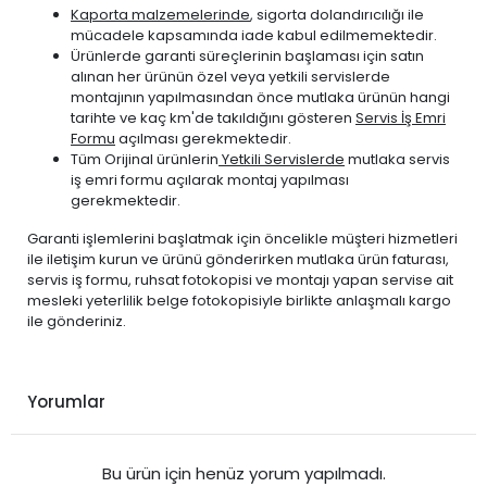
PEUGEOT
208 2012-2020
BENZİN
1.2 PureTech
Kaporta malzemelerinde
, sigorta dolandırıcılığı ile
PEUGEOT
208 2012-2020
BENZİN
1.2 VTi
mücadele kapsamında iade kabul edilmemektedir.
Ürünlerde garanti süreçlerinin başlaması için satın
PEUGEOT
208 2012-2020
BENZİN
1.6 THP Turbo
alınan her ürünün özel veya yetkili servislerde
PEUGEOT
208 2012-2020
BENZİN
1.6 VTi
montajının yapılmasından önce mutlaka ürünün hangi
tarihte ve kaç km'de takıldığını gösteren
Servis İş Emri
PEUGEOT
208 2012-2020
DİZEL
1.4 HDi
Formu
açılması gerekmektedir.
PEUGEOT
208 2012-2020
DİZEL
1.5 BlueHDi
Tüm Orijinal ürünlerin
Yetkili Servislerde
mutlaka servis
iş emri formu açılarak montaj yapılması
PEUGEOT
208 2012-2020
DİZEL
1.6 BlueHDi
gerekmektedir.
PEUGEOT
208 2012-2020
DİZEL
1.6 E-HDi
Garanti işlemlerini başlatmak için öncelikle müşteri hizmetleri
PEUGEOT
208 2012-2020
DİZEL
1.6 HDi
ile iletişim kurun ve ürünü gönderirken mutlaka ürün faturası,
PEUGEOT
301 2012-2020
BENZİN
1.2 PureTech
servis iş formu, ruhsat fotokopisi ve montajı yapan servise ait
mesleki yeterlilik belge fotokopisiyle birlikte anlaşmalı kargo
PEUGEOT
301 2012-2020
BENZİN
1.2 VTi
ile gönderiniz.
PEUGEOT
301 2012-2020
BENZİN
1.6 VTi
PEUGEOT
301 2012-2020
DİZEL
1.5 BlueHDi
PEUGEOT
301 2012-2020
DİZEL
1.6 BlueHDi
Yorumlar
PEUGEOT
301 2012-2020
DİZEL
1.6 HDi
Bu ürün için henüz yorum yapılmadı.