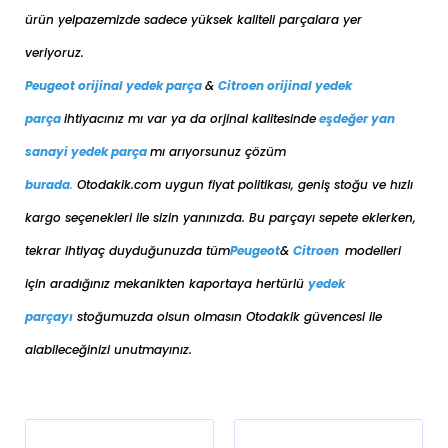
ürün yelpazemizde sadece yüksek kaliteli parçalara yer
veriyoruz.
Peugeot orijinal yedek parça
&
Citroen orijinal yedek
parça
ihtiyacınız mı var ya da orjinal kalitesinde
eşdeğer
yan
sanayi yedek parça
mı arıyorsunuz çözüm
burada
.
Otodakik.com uygun fiyat politikası, geniş stoğu ve hızlı
kargo seçenekleri ile sizin yanınızda. Bu parçayı sepete eklerken,
tekrar ihtiyaç duyduğunuzda tüm
Peugeot
&
Citroen
modelleri
için aradığınız mekanikten kaportaya her
türlü
yedek
parçayı
stoğumuzda olsun olmasın Otodakik güvencesi ile
alabileceğinizi unutmayınız.