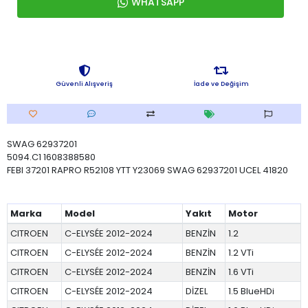
WHATSAPP
Güvenli Alışveriş
İade ve Değişim
SWAG 62937201
5094.C1 1608388580
FEBI 37201 RAPRO R52108 YTT Y23069 SWAG 62937201 UCEL 41820
Marka
Model
Yakıt
Motor
CITROEN
C-ELYSÉE 2012-2024
BENZİN
1.2
CITROEN
C-ELYSÉE 2012-2024
BENZİN
1.2 VTi
CITROEN
C-ELYSÉE 2012-2024
BENZİN
1.6 VTi
CITROEN
C-ELYSÉE 2012-2024
DİZEL
1.5 BlueHDi