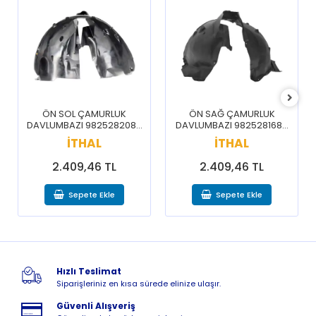
OL ÇAMURLUK
ÖN SAĞ ÇAMURLUK
VİTES TOPUZ
AZI 9825282080
DAVLUMBAZI 9825281680
YANLAR
08 5008 16-20
/ 3008 5008 16-20
16088722Z
İTHAL
İTHAL
KRAF
CELYSEE C3 
3008 500
409,46 TL
2.409,46 TL
196,
RİF
Sepete Ekle
Sepete Ekle
Sepe
Hızlı Teslimat
Siparişleriniz en kısa sürede elinize ulaşır.
Güvenli Alışveriş