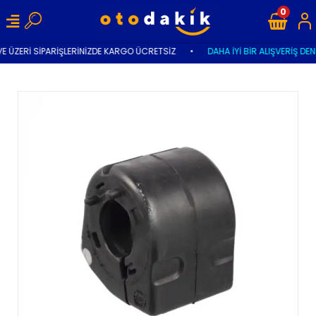
0
VE ÜZERİ SİPARİŞLERİNİZDE KARGO ÜCRETSİZ
•
DAHA İYİ BİR ALIŞVERİŞ DEN