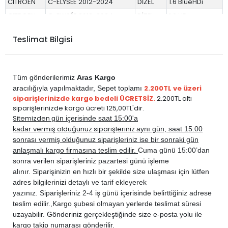
CITROEN
C-ELYSÉE 2012-2024
DİZEL
1.6 BlueHDi
CITROEN
C-ELYSÉE 2012-2024
DİZEL
1.6 HDi
CITROEN
C4 CACTUS 2014-2017
BENZİN
1.2 E-VTi
Teslimat Bilgisi
CITROEN
C4 CACTUS 2014-2017
BENZİN
1.2 PureTech
CITROEN
C4 CACTUS 2014-2017
DİZEL
1.6 E-HDi
CITROEN
C4 CACTUS 2018-2019
BENZİN
1.2 PureTech
Tüm gönderilerimiz
Aras Kargo
CITROEN
C4 CACTUS 2018-2019
DİZEL
1.5 BlueHDi
2.200TL ve üzeri
aracılığıyla yapılmaktadır,
Sepet toplamı
siparişlerinizde kargo bedeli ÜCRETSİZ.
2.200TL altı
CITROEN
C4 CACTUS 2018-2019
DİZEL
1.6 BlueHDi
siparişlerinizde kargo ücreti 125,00TL'dir.
DS
DS 3 2010-2017
BENZİN
1.2 PureTech
Sitemizden
gün içerisinde saat 15:00'a
vermiş olduğunuz siparişleriniz
kadar
aynı gün, saat 15:00
DS
DS 3 2010-2017
BENZİN
1.2 VTi
sonrası vermiş olduğunuz siparişleriniz ise bir sonraki gün
DS
DS 3 2010-2017
BENZİN
1.6 THP Turbo
anlaşmalı kargo firmasına teslim edilir.
Cuma günü 15:00’dan
DS
DS 3 2010-2017
BENZİN
1.6 VTi
sonra verilen siparişleriniz pazartesi günü işleme
alınır. Siparişinizin en hızlı bir şekilde size ulaşması için lütfen
DS
DS 3 2010-2017
DİZEL
1.6 E-HDi
adres bilgilerinizi detaylı ve tarif ekleyerek
DS
DS 4 2011-2015
BENZİN
1.6 THP Turbo
yazınız. Siparişleriniz 2-4 iş günü içerisinde belirttiğiniz adrese
DS
DS 4 2011-2015
BENZİN
1.6 VTi
teslim edilir.,
Kargo şubesi olmayan yerlerde teslimat süresi
uzayabilir. Gönderiniz gerçekleştiğinde size e-posta yolu ile
DS
DS 4 2011-2015
DİZEL
1.6 BlueHDi
kargo takip numarası gönderilir.