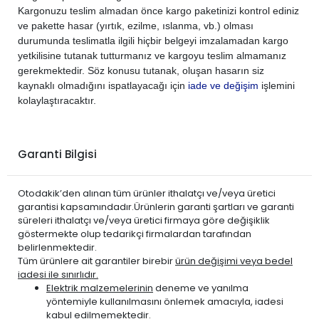
Kargonuzu teslim almadan önce kargo paketinizi kontrol ediniz
ve pakette hasar (yırtık, ezilme, ıslanma, vb.) olması
durumunda teslimatla ilgili hiçbir belgeyi imzalamadan kargo
yetkilisine tutanak tutturmanız ve kargoyu teslim almamanız
gerekmektedir. Söz konusu tutanak, oluşan hasarın siz
kaynaklı olmadığını ispatlayacağı için
iade ve değişim
işlemini
kolaylaştıracaktır.
Garanti Bilgisi
Otodakik’den alınan tüm ürünler ithalatçı ve/veya üretici
garantisi kapsamındadır.Ürünlerin garanti şartları ve garanti
süreleri ithalatçı ve/veya üretici firmaya göre değişiklik
göstermekte olup tedarikçi firmalardan tarafından
belirlenmektedir.
Tüm ürünlere ait garantiler birebir
ürün değişimi veya bedel
iadesi ile sınırlıdır.
Elektrik malzemelerinin
deneme ve yanılma
yöntemiyle kullanılmasını önlemek amacıyla, iadesi
kabul edilmemektedir.