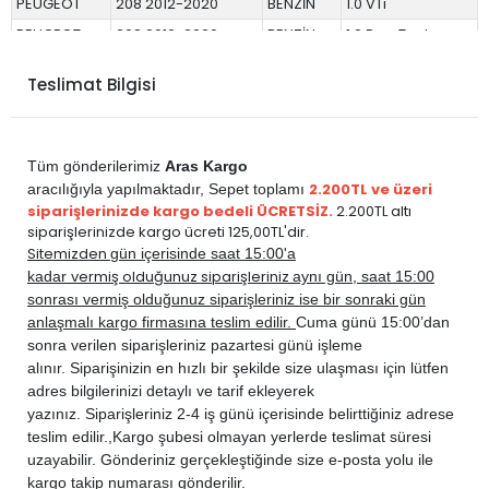
PEUGEOT
208 2012-2020
BENZİN
1.0 VTi
PEUGEOT
208 2012-2020
BENZİN
1.2 PureTech
PEUGEOT
208 2012-2020
BENZİN
1.2 VTi
Teslimat Bilgisi
PEUGEOT
208 2012-2020
BENZİN
1.6 THP Turbo
PEUGEOT
208 2012-2020
BENZİN
1.6 VTi
PEUGEOT
208 2012-2020
DİZEL
1.4 HDi
Tüm gönderilerimiz
Aras Kargo
PEUGEOT
208 2012-2020
DİZEL
1.5 BlueHDi
2.200TL ve üzeri
aracılığıyla yapılmaktadır,
Sepet toplamı
siparişlerinizde kargo bedeli ÜCRETSİZ.
2.200TL altı
PEUGEOT
208 2012-2020
DİZEL
1.6 BlueHDi
siparişlerinizde kargo ücreti 125,00TL'dir.
PEUGEOT
208 2012-2020
DİZEL
1.6 E-HDi
Sitemizden
gün içerisinde saat 15:00'a
vermiş olduğunuz siparişleriniz
kadar
aynı gün, saat 15:00
PEUGEOT
208 2012-2020
DİZEL
1.6 HDi
sonrası vermiş olduğunuz siparişleriniz ise bir sonraki gün
anlaşmalı kargo firmasına teslim edilir.
Cuma günü 15:00’dan
sonra verilen siparişleriniz pazartesi günü işleme
alınır. Siparişinizin en hızlı bir şekilde size ulaşması için lütfen
adres bilgilerinizi detaylı ve tarif ekleyerek
yazınız. Siparişleriniz 2-4 iş günü içerisinde belirttiğiniz adrese
teslim edilir.,
Kargo şubesi olmayan yerlerde teslimat süresi
uzayabilir. Gönderiniz gerçekleştiğinde size e-posta yolu ile
kargo takip numarası gönderilir.