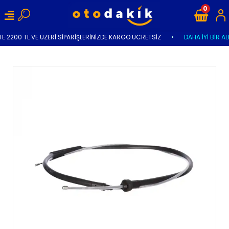
0
E 2200 TL VE ÜZERİ SİPARİŞLERİNİZDE KARGO ÜCRETSİZ
•
DAHA İYİ BİR AL