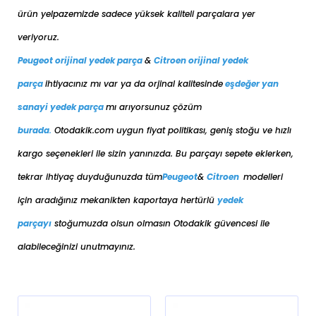
ürün yelpazemizde sadece yüksek kaliteli parçalara yer
veriyoruz.
Peugeot orijinal yedek parça
&
Citroen orijinal yedek
parça
ihtiyacınız mı var ya da orjinal kalitesinde
eşdeğer
yan
sanayi yedek parça
mı arıyorsunuz çözüm
burada
.
Otodakik.com uygun fiyat politikası, geniş stoğu ve hızlı
kargo seçenekleri ile sizin yanınızda. Bu parçayı sepete eklerken,
tekrar ihtiyaç duyduğunuzda tüm
Peugeot
&
Citroen
modelleri
için aradığınız mekanikten kaportaya her
türlü
yedek
parçayı
stoğumuzda olsun olmasın Otodakik güvencesi ile
alabileceğinizi unutmayınız.