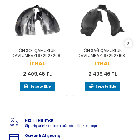
ÖN SOL ÇAMURLUK
ÖN SAĞ ÇAMURLUK
DAVLUMBAZI 9825282080
DAVLUMBAZI 9825281680
/ 3008 5008 16-20
/ 3008 5008 16-20
İTHAL
İTHAL
2.409,46 TL
2.409,46 TL
Sepete Ekle
Sepete Ekle
Hızlı Teslimat
Siparişleriniz en kısa sürede elinize ulaşır.
Güvenli Alışveriş