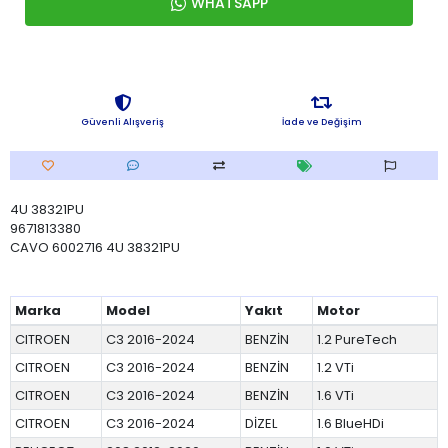
WHATSAPP
Güvenli Alışveriş
İade ve Değişim
4U 38321PU
9671813380
CAVO 6002716 4U 38321PU
Marka
Model
Yakıt
Motor
CITROEN
C3 2016-2024
BENZİN
1.2 PureTech
CITROEN
C3 2016-2024
BENZİN
1.2 VTi
CITROEN
C3 2016-2024
BENZİN
1.6 VTi
CITROEN
C3 2016-2024
DİZEL
1.6 BlueHDi