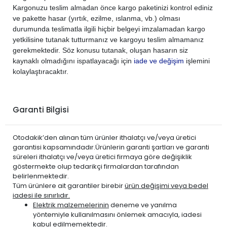
Kargonuzu teslim almadan önce kargo paketinizi kontrol ediniz
ve pakette hasar (yırtık, ezilme, ıslanma, vb.) olması
durumunda teslimatla ilgili hiçbir belgeyi imzalamadan kargo
yetkilisine tutanak tutturmanız ve kargoyu teslim almamanız
gerekmektedir. Söz konusu tutanak, oluşan hasarın siz
kaynaklı olmadığını ispatlayacağı için
iade ve değişim
işlemini
kolaylaştıracaktır.
Garanti Bilgisi
Otodakik’den alınan tüm ürünler ithalatçı ve/veya üretici
garantisi kapsamındadır.Ürünlerin garanti şartları ve garanti
süreleri ithalatçı ve/veya üretici firmaya göre değişiklik
göstermekte olup tedarikçi firmalardan tarafından
belirlenmektedir.
Tüm ürünlere ait garantiler birebir
ürün değişimi veya bedel
iadesi ile sınırlıdır.
Elektrik malzemelerinin
deneme ve yanılma
yöntemiyle kullanılmasını önlemek amacıyla, iadesi
kabul edilmemektedir.