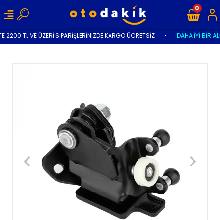
0
E 2200 TL VE ÜZERİ SİPARİŞLERİNİZDE KARGO ÜCRETSİZ
•
DAHA İYİ BİR AL