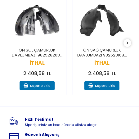
ÖN SOL ÇAMURLUK
ÖN SAĞ ÇAMURLUK
DAVLUMBAZI 9825282080
DAVLUMBAZI 9825281680
/ 3008 5008 16-20
/ 3008 5008 16-20
İTHAL
İTHAL
2.408,58 TL
2.408,58 TL
Sepete Ekle
Sepete Ekle
Hızlı Teslimat
Siparişleriniz en kısa sürede elinize ulaşır.
Güvenli Alışveriş