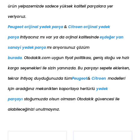
ürün yelpazemizde sadece yüksek kaliteli parçalara yer
veriyoruz.
Peugeot orijinal yedek parça
&
Citroen orijinal yedek
parça
ihtiyacınız mı var ya da orjinal kalitesinde
eşdeğer
yan
sanayi yedek parça
mı arıyorsunuz çözüm
burada
.
Otodakik.com uygun fiyat politikası, geniş stoğu ve hızlı
kargo seçenekleri ile sizin yanınızda. Bu parçayı sepete eklerken,
tekrar ihtiyaç duyduğunuzda tüm
Peugeot
&
Citroen
modelleri
için aradığınız mekanikten kaportaya her
türlü
yedek
parçayı
stoğumuzda olsun olmasın Otodakik güvencesi ile
alabileceğinizi unutmayınız.