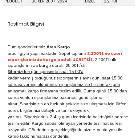
PEUGEOT
BOXER 2007-2024
DİZEL
2.2 HDi
Teslimat Bilgisi
Tüm gönderilerimiz
Aras Kargo
2.200TL ve üzeri
aracılığıyla yapılmaktadır,
Sepet toplamı
siparişlerinizde kargo bedeli ÜCRETSİZ.
2.200TL altı
siparişlerinizde kargo ücreti 125,00TL'dir.
Sitemizden
gün içerisinde saat 15:00'a
vermiş olduğunuz siparişleriniz
kadar
aynı gün, saat 15:00
sonrası vermiş olduğunuz siparişleriniz ise bir sonraki gün
anlaşmalı kargo firmasına teslim edilir.
Cuma günü 15:00’dan
sonra verilen siparişleriniz pazartesi günü işleme
alınır. Siparişinizin en hızlı bir şekilde size ulaşması için lütfen
adres bilgilerinizi detaylı ve tarif ekleyerek
yazınız. Siparişleriniz 2-4 iş günü içerisinde belirttiğiniz adrese
teslim edilir.,
Kargo şubesi olmayan yerlerde teslimat süresi
uzayabilir. Gönderiniz gerçekleştiğinde size e-posta yolu ile
kargo takip numarası gönderilir.