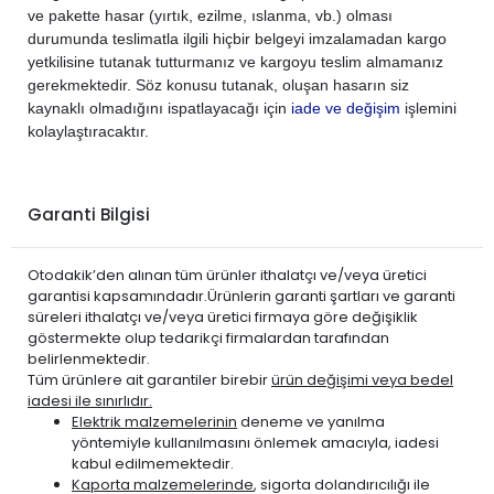
ve pakette hasar (yırtık, ezilme, ıslanma, vb.) olması
durumunda teslimatla ilgili hiçbir belgeyi imzalamadan kargo
yetkilisine tutanak tutturmanız ve kargoyu teslim almamanız
gerekmektedir. Söz konusu tutanak, oluşan hasarın siz
kaynaklı olmadığını ispatlayacağı için
iade ve değişim
işlemini
kolaylaştıracaktır.
Garanti Bilgisi
Otodakik’den alınan tüm ürünler ithalatçı ve/veya üretici
garantisi kapsamındadır.Ürünlerin garanti şartları ve garanti
süreleri ithalatçı ve/veya üretici firmaya göre değişiklik
göstermekte olup tedarikçi firmalardan tarafından
belirlenmektedir.
Tüm ürünlere ait garantiler birebir
ürün değişimi veya bedel
iadesi ile sınırlıdır.
Elektrik malzemelerinin
deneme ve yanılma
yöntemiyle kullanılmasını önlemek amacıyla, iadesi
kabul edilmemektedir.
Kaporta malzemelerinde
, sigorta dolandırıcılığı ile