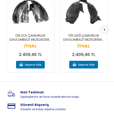
ÖN SOL ÇAMURLUK
ÖN SAĞ ÇAMURLUK
DAVLUMBAZI 9825282080
DAVLUMBAZI 9825281680
/ 3008 5008 16-20
/ 3008 5008 16-20
İTHAL
İTHAL
2.409,46 TL
2.409,46 TL
Sepete Ekle
Sepete Ekle
Hızlı Teslimat
Siparişleriniz en kısa sürede elinize ulaşır.
Güvenli Alışveriş
Güvenli ve kolay ödeme sistemi