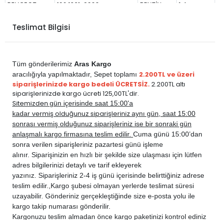
PEUGEOT
106 1991-2002
BENZİN
1.4
PEUGEOT
106 1991-2002
BENZİN
1.6
Teslimat Bilgisi
Tüm gönderilerimiz
Aras Kargo
2.200TL ve üzeri
aracılığıyla yapılmaktadır,
Sepet toplamı
siparişlerinizde kargo bedeli ÜCRETSİZ.
2.200TL altı
siparişlerinizde kargo ücreti 125,00TL'dir.
Sitemizden
gün içerisinde saat 15:00'a
vermiş olduğunuz siparişleriniz
kadar
aynı gün, saat 15:00
sonrası vermiş olduğunuz siparişleriniz ise bir sonraki gün
anlaşmalı kargo firmasına teslim edilir.
Cuma günü 15:00’dan
sonra verilen siparişleriniz pazartesi günü işleme
alınır. Siparişinizin en hızlı bir şekilde size ulaşması için lütfen
adres bilgilerinizi detaylı ve tarif ekleyerek
yazınız. Siparişleriniz 2-4 iş günü içerisinde belirttiğiniz adrese
teslim edilir.,
Kargo şubesi olmayan yerlerde teslimat süresi
uzayabilir. Gönderiniz gerçekleştiğinde size e-posta yolu ile
kargo takip numarası gönderilir.
Kargonuzu teslim almadan önce kargo paketinizi kontrol ediniz