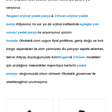
veriyoruz.
Peugeot orijinal yedek parça
&
Citroen orijinal yedek
parça
ihtiyacınız mı var ya da orjinal kalitesinde
eşdeğer
yan
sanayi yedek parça
mı arıyorsunuz çözüm
burada
.
Otodakik.com uygun fiyat politikası, geniş stoğu ve hızlı
kargo seçenekleri ile sizin yanınızda. Bu parçayı sepete eklerken,
tekrar ihtiyaç duyduğunuzda tüm
Peugeot
&
Citroen
modelleri
için aradığınız mekanikten kaportaya her
türlü
yedek
parçayı
stoğumuzda olsun olmasın Otodakik güvencesi ile
alabileceğinizi unutmayınız.