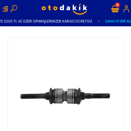
0
E 2200 TL VE ÜZERİ SİPARİŞLERİNİZDE KARGO ÜCRETSİZ
•
DAHA İYİ BİR AL