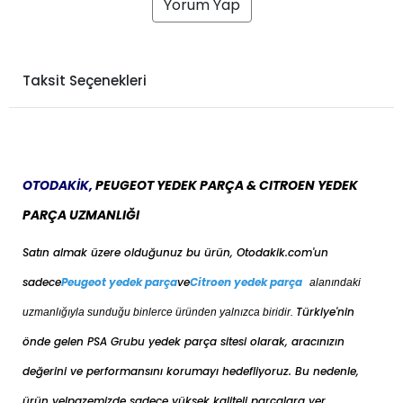
Yorum Yap
Taksit Seçenekleri
OTODAKİK,
PEUGEOT YEDEK PARÇA & CITROEN YEDEK
PARÇA UZMANLIĞI
Satın almak üzere olduğunuz bu ürün, Otodakik.com'un
sadece
Peugeot yedek parça
ve
Citroen yedek parça
alanındaki
Türkiye'nin
uzmanlığıyla sunduğu binlerce üründen yalnızca biridir.
önde gelen PSA Grubu yedek parça sitesi olarak, aracınızın
değerini ve performansını korumayı hedefliyoruz. Bu nedenle,
ürün yelpazemizde sadece yüksek kaliteli parçalara yer