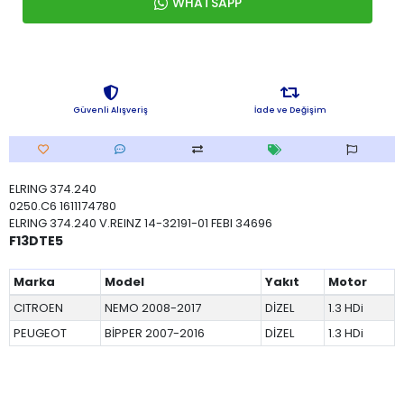
WHATSAPP
Güvenli Alışveriş
İade ve Değişim
ELRING 374.240
0250.C6 1611174780
ELRING 374.240 V.REINZ 14-32191-01 FEBI 34696
F13DTE5
Marka
Model
Yakıt
Motor
CITROEN
NEMO 2008-2017
DİZEL
1.3 HDi
PEUGEOT
BİPPER 2007-2016
DİZEL
1.3 HDi