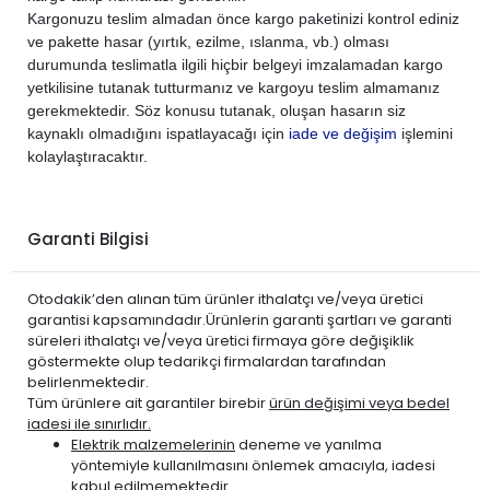
Kargonuzu teslim almadan önce kargo paketinizi kontrol ediniz
ve pakette hasar (yırtık, ezilme, ıslanma, vb.) olması
durumunda teslimatla ilgili hiçbir belgeyi imzalamadan kargo
yetkilisine tutanak tutturmanız ve kargoyu teslim almamanız
gerekmektedir. Söz konusu tutanak, oluşan hasarın siz
kaynaklı olmadığını ispatlayacağı için
iade ve değişim
işlemini
kolaylaştıracaktır.
Garanti Bilgisi
Otodakik’den alınan tüm ürünler ithalatçı ve/veya üretici
garantisi kapsamındadır.Ürünlerin garanti şartları ve garanti
süreleri ithalatçı ve/veya üretici firmaya göre değişiklik
göstermekte olup tedarikçi firmalardan tarafından
belirlenmektedir.
Tüm ürünlere ait garantiler birebir
ürün değişimi veya bedel
iadesi ile sınırlıdır.
Elektrik malzemelerinin
deneme ve yanılma
yöntemiyle kullanılmasını önlemek amacıyla, iadesi
kabul edilmemektedir.