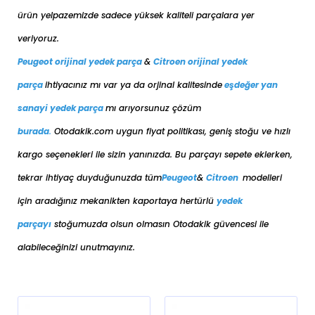
ürün yelpazemizde sadece yüksek kaliteli parçalara yer
veriyoruz.
Peugeot orijinal yedek parça
&
Citroen orijinal yedek
parça
ihtiyacınız mı var ya da orjinal kalitesinde
eşdeğer
yan
sanayi yedek parça
mı arıyorsunuz çözüm
burada
.
Otodakik.com uygun fiyat politikası, geniş stoğu ve hızlı
kargo seçenekleri ile sizin yanınızda. Bu parçayı sepete eklerken,
tekrar ihtiyaç duyduğunuzda tüm
Peugeot
&
Citroen
modelleri
için aradığınız mekanikten kaportaya her
türlü
yedek
parçayı
stoğumuzda olsun olmasın Otodakik güvencesi ile
alabileceğinizi unutmayınız.