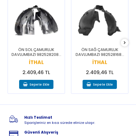
ÖN SOL ÇAMURLUK
ÖN SAĞ ÇAMURLUK
DAVLUMBAZI 9825282080
DAVLUMBAZI 9825281680
/ 3008 5008 16-20
/ 3008 5008 16-20
İTHAL
İTHAL
2.409,46 TL
2.409,46 TL
Sepete Ekle
Sepete Ekle
Hızlı Teslimat
Siparişleriniz en kısa sürede elinize ulaşır.
Güvenli Alışveriş