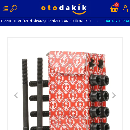
0
E 2200 TL VE ÜZERİ SİPARİŞLERİNİZDE KARGO ÜCRETSİZ
•
DAHA İYİ BİR AL