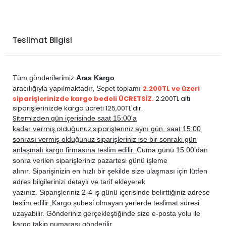
Teslimat Bilgisi
Tüm gönderilerimiz
Aras Kargo
2.200TL ve üzeri
aracılığıyla yapılmaktadır,
Sepet toplamı
siparişlerinizde kargo bedeli ÜCRETSİZ.
2.200TL altı
siparişlerinizde kargo ücreti 125,00TL'dir.
Sitemizden
gün içerisinde saat 15:00'a
vermiş olduğunuz siparişleriniz
kadar
aynı gün, saat 15:00
sonrası vermiş olduğunuz siparişleriniz ise bir sonraki gün
anlaşmalı kargo firmasına teslim edilir.
Cuma günü 15:00’dan
sonra verilen siparişleriniz pazartesi günü işleme
alınır. Siparişinizin en hızlı bir şekilde size ulaşması için lütfen
adres bilgilerinizi detaylı ve tarif ekleyerek
yazınız. Siparişleriniz 2-4 iş günü içerisinde belirttiğiniz adrese
teslim edilir.,
Kargo şubesi olmayan yerlerde teslimat süresi
uzayabilir. Gönderiniz gerçekleştiğinde size e-posta yolu ile
kargo takip numarası gönderilir.