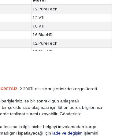
Motor
1.2 PureTech
1.2 VTi
1.6 VTi
1.6 BlueHDi
1.2 PureTech
1.5 BlueHDi
1.6 BlueHDi
1.2 PureTech
1.5 BlueHDi
1.2 E-VTi
ÜCRETSİZ.
2.200TL altı siparişlerinizde kargo ücreti
1.2 PureTech
parişleriniz ise bir sonraki gün anlaşmalı
1.6 E-HDi
ir şekilde size ulaşması için lütfen adres bilgilerinizi
1.2 PureTech
rde teslimat süresi uzayabilir. Gönderiniz
1.5 BlueHDi
 teslimatla ilgili hiçbir belgeyi imzalamadan kargo
1.6 BlueHDi
madığını ispatlayacağı için
iade ve değişim
işlemini