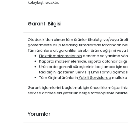
CITROEN
JUMPY 2017-2024
kolaylaştıracaktır.
CITROEN
JUMPY 2017-2024
CITROEN
JUMPY 2017-2024
Garanti Bilgisi
PEUGEOT
EXPERT 2017-2024
PEUGEOT
EXPERT 2017-2024
Otodakik’den alınan tüm ürünler ithalatçı ve/veya üretic
PEUGEOT
EXPERT 2017-2024
göstermekte olup tedarikçi firmalardan tarafından bel
PEUGEOT
EXPERT TRAVELLER 2017-2
Tüm ürünlere ait garantiler birebir
ürün değişimi veya be
Elektrik malzemelerinin
deneme ve yanılma yönte
Kaporta malzemelerinde
, sigorta dolandırıcıl
Ürünlerde garanti süreçlerinin başlaması için s
takıldığını gösteren
Servis İş Emri Formu
açılması
Tüm Orijinal ürünlerin
Yetkili Servislerde
mutlaka 
Garanti işlemlerini başlatmak için öncelikle müşteri hiz
servise ait mesleki yeterlilik belge fotokopisiyle birlik
Yorumlar