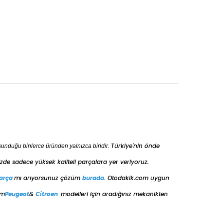
Türkiye'nin önde
sunduğu binlerce üründen yalnızca biridir.
de sadece yüksek kaliteli parçalara yer veriyoruz.
arça
mı arıyorsunuz çözüm
burada
.
Otodakik.com uygun
üm
Peugeot
&
Citroen
modelleri için aradığınız mekanikten