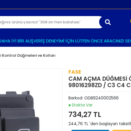
 İYİ BİR ALIŞVERİŞ DENEYİMİ İÇİN LÜTFEN ÖNCE ARACINIZI SEÇİN
çi Kontrol Düğmeleri ve Kolları
FASE
CAM AÇMA DÜĞMESİ ÖN
98016298ZD / C3 C4 
Barkod:
ODB9240002566
Stokta Var
734,27 TL
244,76 TL 'den başlayan taksitl