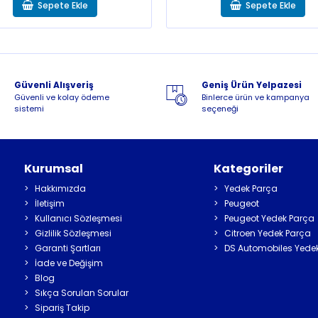
Sepete Ekle
Sepete Ekle
Güvenli Alışveriş
Geniş Ürün Yelpazesi
Güvenli ve kolay ödeme
Binlerce ürün ve kampanya
sistemi
seçeneği
Kurumsal
Kategoriler
Hakkımızda
Yedek Parça
İletişim
Peugeot
Kullanıcı Sözleşmesi
Peugeot Yedek Parça
Gizlilik Sözleşmesi
Citroen Yedek Parça
Garanti Şartları
DS Automobiles Yede
İade ve Değişim
Blog
Sıkça Sorulan Sorular
Sipariş Takip