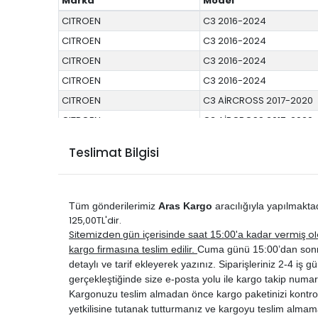
Marka
Model
CITROEN
C3 2016-2024
CITROEN
C3 2016-2024
CITROEN
C3 2016-2024
CITROEN
C3 2016-2024
CITROEN
C3 AİRCROSS 2017-2020
CITROEN
C3 AİRCROSS 2017-2020
CITROEN
C3 AİRCROSS 2017-2020
Teslimat Bilgisi
CITROEN
C3 AİRCROSS 2021-2024
CITROEN
C3 AİRCROSS 2021-2024
CITROEN
C4 CACTUS 2014-2017
Tüm gönderilerimiz
Aras Kargo
aracılığıyla yapılmakta
CITROEN
C4 CACTUS 2014-2017
125,00TL'dir.
Sitemizden
vermiş ol
gün içerisinde saat 15:00'a kadar
CITROEN
C4 CACTUS 2014-2017
kargo firmasına teslim edilir.
Cuma günü 15:00’dan sonra ve
CITROEN
C4 CACTUS 2018-2019
detaylı ve tarif ekleyerek yazınız. Siparişleriniz 2-4 iş gün
CITROEN
C4 CACTUS 2018-2019
gerçekleştiğinde size e-posta yolu ile kargo takip numar
Kargonuzu teslim almadan önce kargo paketinizi kontrol 
CITROEN
C4 CACTUS 2018-2019
yetkilisine tutanak tutturmanız ve kargoyu teslim almam