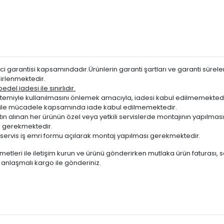
DİZEL
DİZEL
DİZEL
DİZEL
DİZEL
i garantisi kapsamındadır.Ürünlerin garanti şartları ve garanti süreleri
DİZEL
irlenmektedir.
024
DİZEL
del iadesi ile sınırlıdır.
miyle kullanılmasını önlemek amacıyla, iadesi kabul edilmemektedi
ığı ile mücadele kapsamında iade kabul edilmemektedir.
atın alınan her ürünün özel veya yetkili servislerde montajının yapılm
 gerekmektedir.
servis iş emri formu açılarak montaj yapılması gerekmektedir.
metleri ile iletişim kurun ve ürünü gönderirken mutlaka ürün faturası, 
te anlaşmalı kargo ile gönderiniz.