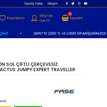
Sipariş Takip
İletişim
0
Giriş Yap
Favorilerim
Sepetim
Üye Ol
İZ
•
SEPETTE 2200 TL VE ÜZERİ SİPARİŞLERİNİZDE K
 SOL ÇİFTLİ ÇERÇEVESİZ
CACTUS JUMPY EXPERT TRAVELLER
erle