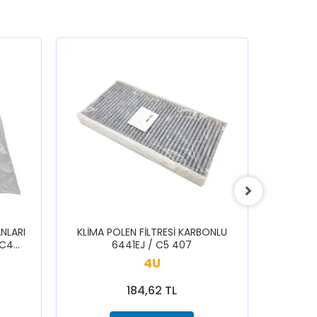
NLARI
KLİMA POLEN FİLTRESİ KARBONLU
ARKA S
 C4
6441EJ / C5 407
1616433
3008
SAXO 1
4U
184,62 TL