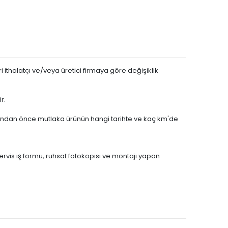
1.5 BlueHDi
1.6 BlueHDi
2.0 BlueHDi
1.5 BlueHDi
1.6 BlueHDi
 ithalatçı ve/veya üretici firmaya göre değişiklik
2.0 BlueHDi
2.0 BlueHDi
r.
asından önce mutlaka ürünün hangi tarihte ve kaç km'de
servis iş formu, ruhsat fotokopisi ve montajı yapan