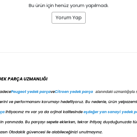
Bu ürün için henüz yorum yapılmadı.
Yorum Yap
DEK PARÇA UZMANLIĞI
sadece
Peugeot yedek parça
ve
Citroen yedek parça
alanındaki uzmanlığıyla 
erini ve performansını korumayı hedefliyoruz. Bu nedenle, ürün yelpazemiz
rça
ihtiyacınız mı var ya da orjinal kalitesinde
eşdeğer
yan sanayi yedek p
e sizin yanınızda. Bu parçayı sepete eklerken, tekrar ihtiyaç duyduğunuzda t
ın Otodakik güvencesi ile alabileceğinizi unutmayınız.