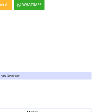
n Al
WHATSAPP
rün Önerileri