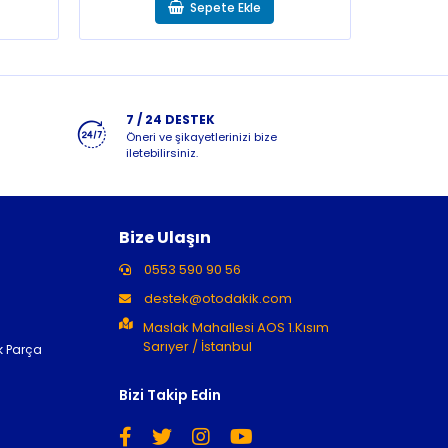
Sepete Ekle
7 / 24 DESTEK
Öneri ve şikayetlerinizi bize
iletebilirsiniz.
Bize Ulaşın
0553 590 90 56
destek@otodakik.com
Maslak Mahallesi AOS 1.Kısım
Sarıyer / İstanbul
k Parça
Bizi Takip Edin