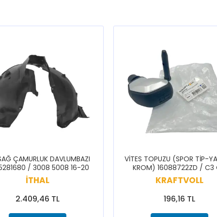
SAĞ ÇAMURLUK DAVLUMBAZI
VİTES TOPUZU (SPOR TİP-YA
5281680 / 3008 5008 16-20
KROM) 16088722ZD / C3
CELYSEE C3 BERLİNGO 308 
İTHAL
KRAFTVOLL
5008 PARTNER RİFTER
2.409,46 TL
196,16 TL