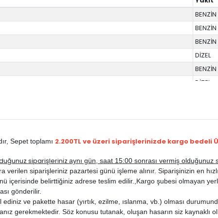
Yakıt
BENZİN
BENZİN
BENZİN
DİZEL
BENZİN
DİZEL
DİZEL
BENZİN
DİZEL
BENZİN
2.200TL ve üzeri siparişlerinizde kargo bedeli 
dır,
Sepet toplamı
BENZİN
duğunuz siparişleriniz
aynı gün, saat 15:00 sonrası vermiş olduğunuz si
DİZEL
rilen siparişleriniz pazartesi günü işleme alınır. Siparişinizin en hızlı b
BENZİN
ü içerisinde belirttiğiniz adrese teslim edilir.,
Kargo şubesi olmayan yerle
DİZEL
ası gönderilir.
ediniz ve pakette hasar (yırtık, ezilme, ıslanma, vb.) olması durumunda
DİZEL
anız gerekmektedir. Söz konusu tutanak, oluşan hasarın siz kaynaklı ol