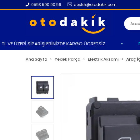
0553 590 90 56
destek@otodakik.com
 VE ÜZERİ SİPARİŞLERİNİZDE KARGO ÜCRETSİZ
•
DAHA
Ana Sayfa
Yedek Parça
Elektrik Aksamı
Araç İ