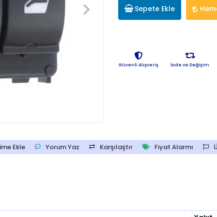
Sepete Ekle
Heme
Güvenli Alışveriş
İade ve Değişim
ime Ekle
Yorum Yaz
Karşılaştır
Fiyat Alarmı
Ü