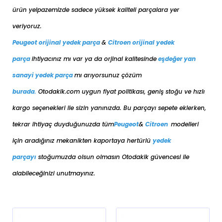
ürün yelpazemizde sadece yüksek kaliteli parçalara yer
veriyoruz.
Peugeot orijinal yedek parça
&
Citroen orijinal yedek
parça
ihtiyacınız mı var ya da orjinal kalitesinde
eşdeğer
yan
sanayi yedek parça
mı arıyorsunuz çözüm
burada
.
Otodakik.com uygun fiyat politikası, geniş stoğu ve hızlı
kargo seçenekleri ile sizin yanınızda. Bu parçayı sepete eklerken,
tekrar ihtiyaç duyduğunuzda tüm
Peugeot
&
Citroen
modelleri
için aradığınız mekanikten kaportaya her
türlü
yedek
parçayı
stoğumuzda olsun olmasın Otodakik güvencesi ile
alabileceğinizi unutmayınız.