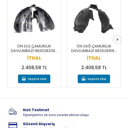
ÖN SOL ÇAMURLUK
ÖN SAĞ ÇAMURLUK
DAVLUMBAZI 9825282080
DAVLUMBAZI 9825281680
/ 3008 5008 16-20
/ 3008 5008 16-20
İTHAL
İTHAL
2.408,58 TL
2.408,58 TL
Sepete Ekle
Sepete Ekle
Hızlı Teslimat
Siparişleriniz en kısa sürede elinize ulaşır.
Güvenli Alışveriş