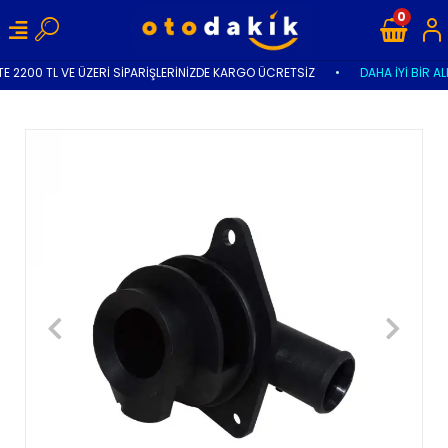
0
E 2200 TL VE ÜZERİ SİPARİŞLERİNİZDE KARGO ÜCRETSİZ
•
DAHA İYİ BİR AL