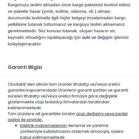
Kargonuzu teslim almadan önce kargo paketinizi kontrol ediniz
ve pakette hasar (yırtık, ezilme, ıslanma, vb.) olması
durumunda teslimatla ilgili hiçbir belgeyi imzalamadan kargo
yetkilisine tutanak tutturmanız ve kargoyu teslim almamanız
gerekmektedir. Söz konusu tutanak, oluşan hasarın siz
kaynaklı olmadığını ispatlayacağı için
iade ve değişim
işlemini
kolaylaştıracaktır.
Garanti Bilgisi
Otodakik’den alınan tüm ürünler ithalatçı ve/veya üretici
garantisi kapsamındadır.Ürünlerin garanti şartları ve garanti
süreleri ithalatçı ve/veya üretici firmaya göre değişiklik
göstermekte olup tedarikçi firmalardan tarafından
belirlenmektedir.
Tüm ürünlere ait garantiler birebir
ürün değişimi veya bedel
iadesi ile sınırlıdır.
Elektrik malzemelerinin
deneme ve yanılma
yöntemiyle kullanılmasını önlemek amacıyla, iadesi
kabul edilmemektedir.