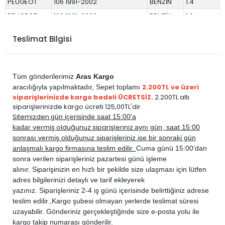
PEUGEOT
106 1991-2002
BENZİN
1.4
PEUGEOT
106 1991-2002
BENZİN
1.6
PEUGEOT
306 1993-2001
BENZİN
1.4
Teslimat Bilgisi
PEUGEOT
PARTNER 1998-2008
BENZİN
1.4
PEUGEOT
PARTNER 1998-2008
BENZİN
1.4 XR
Tüm gönderilerimiz
Aras Kargo
2.200TL ve üzeri
aracılığıyla yapılmaktadır,
Sepet toplamı
siparişlerinizde kargo bedeli ÜCRETSİZ.
2.200TL altı
siparişlerinizde kargo ücreti 125,00TL'dir.
Sitemizden
gün içerisinde saat 15:00'a
vermiş olduğunuz siparişleriniz
kadar
aynı gün, saat 15:00
sonrası vermiş olduğunuz siparişleriniz ise bir sonraki gün
anlaşmalı kargo firmasına teslim edilir.
Cuma günü 15:00’dan
sonra verilen siparişleriniz pazartesi günü işleme
alınır. Siparişinizin en hızlı bir şekilde size ulaşması için lütfen
adres bilgilerinizi detaylı ve tarif ekleyerek
yazınız. Siparişleriniz 2-4 iş günü içerisinde belirttiğiniz adrese
teslim edilir.,
Kargo şubesi olmayan yerlerde teslimat süresi
uzayabilir. Gönderiniz gerçekleştiğinde size e-posta yolu ile
kargo takip numarası gönderilir.