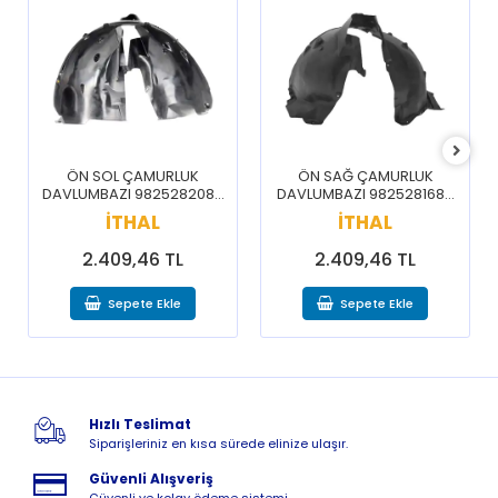
ÖN SOL ÇAMURLUK
ÖN SAĞ ÇAMURLUK
DAVLUMBAZI 9825282080
DAVLUMBAZI 9825281680
/ 3008 5008 16-20
/ 3008 5008 16-20
İTHAL
İTHAL
2.409,46 TL
2.409,46 TL
Sepete Ekle
Sepete Ekle
Hızlı Teslimat
Siparişleriniz en kısa sürede elinize ulaşır.
Güvenli Alışveriş
Güvenli ve kolay ödeme sistemi