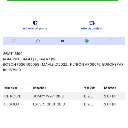
Güvenli Alışveriş
İade ve Değişim
GRAT 13100
1444.WN , 1444.QX , 1444.QW
BOSCH F026400058 , MAHLE LX2022 , FILTRON AP090/6, EUROREPAR
1611157980
Marka
Model
Yakıt
Motor
CITROEN
JUMPY 1997-2013
DİZEL
2.0 HDi
PEUGEOT
EXPERT 2001-2013
DİZEL
2.0 HDi