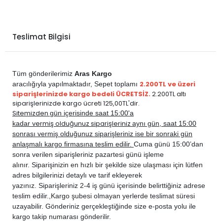
Teslimat Bilgisi
Tüm gönderilerimiz
Aras Kargo
2.200TL ve üzeri
aracılığıyla yapılmaktadır,
Sepet toplamı
siparişlerinizde kargo bedeli ÜCRETSİZ.
2.200TL altı
siparişlerinizde kargo ücreti 125,00TL'dir.
Sitemizden
gün içerisinde saat 15:00'a
vermiş olduğunuz siparişleriniz
kadar
aynı gün, saat 15:00
sonrası vermiş olduğunuz siparişleriniz ise bir sonraki gün
anlaşmalı kargo firmasına teslim edilir.
Cuma günü 15:00’dan
sonra verilen siparişleriniz pazartesi günü işleme
alınır. Siparişinizin en hızlı bir şekilde size ulaşması için lütfen
adres bilgilerinizi detaylı ve tarif ekleyerek
yazınız. Siparişleriniz 2-4 iş günü içerisinde belirttiğiniz adrese
teslim edilir.,
Kargo şubesi olmayan yerlerde teslimat süresi
uzayabilir. Gönderiniz gerçekleştiğinde size e-posta yolu ile
kargo takip numarası gönderilir.