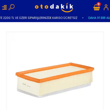
0
E 2200 TL VE ÜZERİ SİPARİŞLERİNİZDE KARGO ÜCRETSİZ
•
DAHA İYİ BİR AL