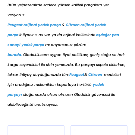
ürün yelpazemizde sadece yüksek kaliteli parçalara yer
veriyoruz.
Peugeot orijinal yedek parça
&
Citroen orijinal yedek
parça
ihtiyacınız mı var ya da orjinal kalitesinde
eşdeğer
yan
sanayi yedek parça
mı arıyorsunuz çözüm
burada
.
Otodakik.com uygun fiyat politikası, geniş stoğu ve hızlı
kargo seçenekleri ile sizin yanınızda. Bu parçayı sepete eklerken,
tekrar ihtiyaç duyduğunuzda tüm
Peugeot
&
Citroen
modelleri
için aradığınız mekanikten kaportaya her
türlü
yedek
parçayı
stoğumuzda olsun olmasın Otodakik güvencesi ile
alabileceğinizi unutmayınız.