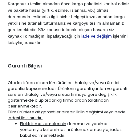
Kargonuzu teslim almadan önce kargo paketinizi kontrol ediniz
ve pakette hasar (yırtık, ezilme, ıslanma, vb.) olması
durumunda teslimatla ilgili hiçbir belgeyi imzalamadan kargo
yetkilisine tutanak tutturmanız ve kargoyu teslim almamanız
gerekmektedir. Söz konusu tutanak, oluşan hasarın siz
kaynaklı olmadığını ispatlayacağı için
iade ve değişim
işlemini
kolaylaştıracaktır.
Garanti Bilgisi
Otodakik’den alınan tüm ürünler ithalatçı ve/veya üretici
garantisi kapsamındadır.Ürünlerin garanti şartları ve garanti
süreleri ithalatçı ve/veya üretici firmaya göre değişiklik
göstermekte olup tedarikçi firmalardan tarafından
belirlenmektedir.
Tüm ürünlere ait garantiler birebir
ürün değişimi veya bedel
iadesi ile sınırlıdır.
Elektrik malzemelerinin
deneme ve yanılma
yöntemiyle kullanılmasını önlemek amacıyla, iadesi
kabul edilmemektedir.