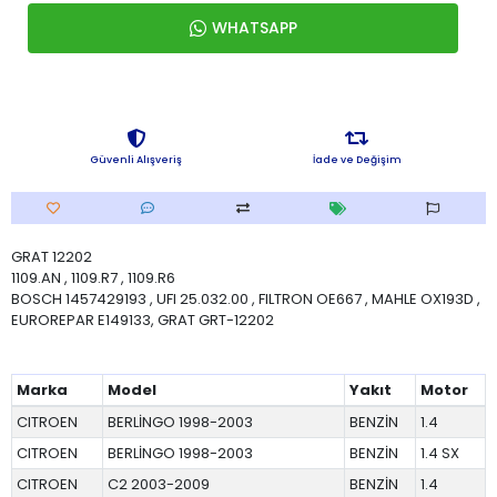
WHATSAPP
Güvenli Alışveriş
İade ve Değişim
GRAT 12202
1109.AN , 1109.R7 , 1109.R6
BOSCH 1457429193 , UFI 25.032.00 , FILTRON OE667 , MAHLE OX193D ,
EUROREPAR E149133, GRAT GRT-12202
Marka
Model
Yakıt
Motor
CITROEN
BERLİNGO 1998-2003
BENZİN
1.4
CITROEN
BERLİNGO 1998-2003
BENZİN
1.4 SX
CITROEN
C2 2003-2009
BENZİN
1.4