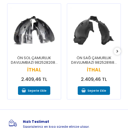
ÖN SOL ÇAMURLUK
ÖN SAĞ ÇAMURLUK
DAVLUMBAZI 9825282080
DAVLUMBAZI 9825281680
/ 3008 5008 16-20
/ 3008 5008 16-20
İTHAL
İTHAL
2.409,46 TL
2.409,46 TL
Sepete Ekle
Sepete Ekle
Hızlı Teslimat
Siparişleriniz en kısa sürede elinize ulaşır.