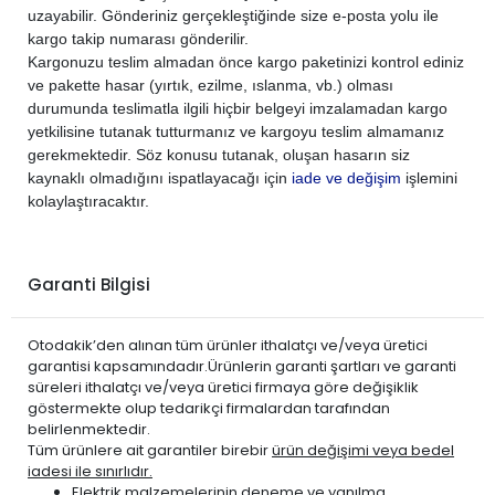
uzayabilir. Gönderiniz gerçekleştiğinde size e-posta yolu ile
PEUGEOT
PARTNER 1998-2008
BENZİN
1.4 XR
kargo takip numarası gönderilir.
PEUGEOT
PARTNER 1998-2008
BENZİN
1.6 XT
Kargonuzu teslim almadan önce kargo paketinizi kontrol ediniz
ve pakette hasar (yırtık, ezilme, ıslanma, vb.) olması
durumunda teslimatla ilgili hiçbir belgeyi imzalamadan kargo
yetkilisine tutanak tutturmanız ve kargoyu teslim almamanız
gerekmektedir. Söz konusu tutanak, oluşan hasarın siz
kaynaklı olmadığını ispatlayacağı için
iade ve değişim
işlemini
kolaylaştıracaktır.
Garanti Bilgisi
Otodakik’den alınan tüm ürünler ithalatçı ve/veya üretici
garantisi kapsamındadır.Ürünlerin garanti şartları ve garanti
süreleri ithalatçı ve/veya üretici firmaya göre değişiklik
göstermekte olup tedarikçi firmalardan tarafından
belirlenmektedir.
Tüm ürünlere ait garantiler birebir
ürün değişimi veya bedel
iadesi ile sınırlıdır.
Elektrik malzemelerinin
deneme ve yanılma