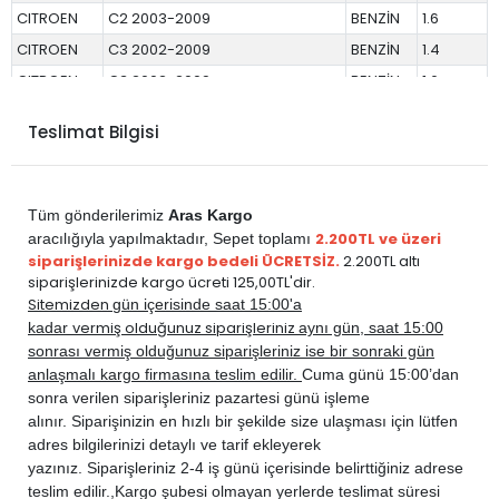
CITROEN
C2 2003-2009
BENZİN
1.6
CITROEN
C3 2002-2009
BENZİN
1.4
CITROEN
C3 2002-2009
BENZİN
1.6
CITROEN
SAXO 1997-2003
BENZİN
1.1
Teslimat Bilgisi
CITROEN
SAXO 1997-2003
BENZİN
1.4
CITROEN
SAXO 1997-2003
BENZİN
1.6
CITROEN
XSARA 1998-2000
BENZİN
1.6
Tüm gönderilerimiz
Aras Kargo
CITROEN
XSARA 2001-2006
BENZİN
1.6
2.200TL ve üzeri
aracılığıyla yapılmaktadır,
Sepet toplamı
siparişlerinizde kargo bedeli ÜCRETSİZ.
2.200TL altı
CITROEN
XSARA PİCASSO 2001-2006
BENZİN
1.6
siparişlerinizde kargo ücreti 125,00TL'dir.
PEUGEOT
206 1999-2011
BENZİN
1.4
Sitemizden
gün içerisinde saat 15:00'a
vermiş olduğunuz siparişleriniz
kadar
aynı gün, saat 15:00
PEUGEOT
206 1999-2011
BENZİN
1.6
sonrası vermiş olduğunuz siparişleriniz ise bir sonraki gün
PEUGEOT
306 1993-2001
BENZİN
1.4
anlaşmalı kargo firmasına teslim edilir.
Cuma günü 15:00’dan
PEUGEOT
306 1993-2001
BENZİN
1.6
sonra verilen siparişleriniz pazartesi günü işleme
alınır. Siparişinizin en hızlı bir şekilde size ulaşması için lütfen
PEUGEOT
307 2001-2006
BENZİN
1.4
adres bilgilerinizi detaylı ve tarif ekleyerek
PEUGEOT
307 2001-2006
BENZİN
1.6
yazınız. Siparişleriniz 2-4 iş günü içerisinde belirttiğiniz adrese
PEUGEOT
PARTNER 1998-2008
BENZİN
1.4
teslim edilir.,
Kargo şubesi olmayan yerlerde teslimat süresi