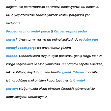
değerini ve performansını korumayı hedefliyoruz. Bu nedenle,
ürün yelpazemizde sadece yüksek kaliteli parçalara yer
veriyoruz.
Peugeot orijinal yedek parça
&
Citroen orijinal yedek
parça
ihtiyacınız mı var ya da orjinal kalitesinde
eşdeğer
yan
sanayi yedek parça
mı arıyorsunuz çözüm
burada
.
Otodakik.com uygun fiyat politikası, geniş stoğu ve hızlı
kargo seçenekleri ile sizin yanınızda. Bu parçayı sepete eklerken,
tekrar ihtiyaç duyduğunuzda tüm
Peugeot
&
Citroen
modelleri
için aradığınız mekanikten kaportaya her
türlü
yedek
parçayı
stoğumuzda olsun olmasın Otodakik güvencesi ile
alabileceğinizi unutmayınız.