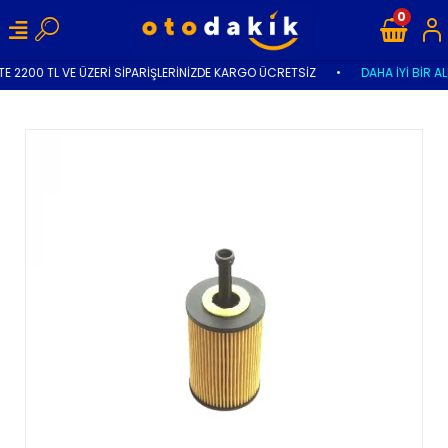
0
E 2200 TL VE ÜZERİ SİPARİŞLERİNİZDE KARGO ÜCRETSİZ
•
DAHA İYİ BİR AL