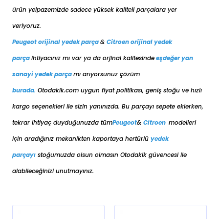
ürün yelpazemizde sadece yüksek kaliteli parçalara yer
veriyoruz.
Peugeot orijinal yedek parça
&
Citroen orijinal yedek
parça
ihtiyacınız mı var ya da orjinal kalitesinde
eşdeğer
yan
sanayi yedek parça
mı arıyorsunuz çözüm
burada
.
Otodakik.com uygun fiyat politikası, geniş stoğu ve hızlı
kargo seçenekleri ile sizin yanınızda. Bu parçayı sepete eklerken,
tekrar ihtiyaç duyduğunuzda tüm
Peugeot
&
Citroen
modelleri
için aradığınız mekanikten kaportaya her
türlü
yedek
parçayı
stoğumuzda olsun olmasın Otodakik güvencesi ile
alabileceğinizi unutmayınız.