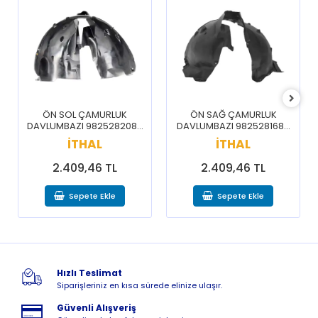
ÖN SOL ÇAMURLUK
ÖN SAĞ ÇAMURLUK
DAVLUMBAZI 9825282080
DAVLUMBAZI 9825281680
/ 3008 5008 16-20
/ 3008 5008 16-20
İTHAL
İTHAL
2.409,46 TL
2.409,46 TL
Sepete Ekle
Sepete Ekle
Hızlı Teslimat
Siparişleriniz en kısa sürede elinize ulaşır.
Güvenli Alışveriş