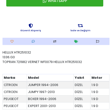
WHATSAPP
Güvenli Alışveriş
İade ve Değişim
HELLUX HTR251032
1336.G3
TOPRAN 721982 VERNET WF0079 HELLUX HTR251032
Marka
Model
Yakıt
Motor
CİTROEN
JUMPER 1994-2006
DİZEL
1.9 D
CITROEN
JUMPY 1997-2013
DİZEL
1.9 D
PEUGEOT
BOXER 1994-2006
DİZEL
1.9 D
PEUGEOT
EXPERT 2001-2013
DİZEL
1.9 D