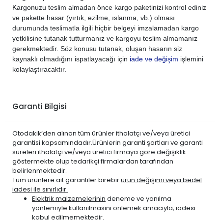
Kargonuzu teslim almadan önce kargo paketinizi kontrol ediniz
ve pakette hasar (yırtık, ezilme, ıslanma, vb.) olması
durumunda teslimatla ilgili hiçbir belgeyi imzalamadan kargo
yetkilisine tutanak tutturmanız ve kargoyu teslim almamanız
gerekmektedir. Söz konusu tutanak, oluşan hasarın siz
kaynaklı olmadığını ispatlayacağı için
iade ve değişim
işlemini
kolaylaştıracaktır.
Garanti Bilgisi
Otodakik’den alınan tüm ürünler ithalatçı ve/veya üretici
garantisi kapsamındadır.Ürünlerin garanti şartları ve garanti
süreleri ithalatçı ve/veya üretici firmaya göre değişiklik
göstermekte olup tedarikçi firmalardan tarafından
belirlenmektedir.
Tüm ürünlere ait garantiler birebir
ürün değişimi veya bedel
iadesi ile sınırlıdır.
Elektrik malzemelerinin
deneme ve yanılma
yöntemiyle kullanılmasını önlemek amacıyla, iadesi
kabul edilmemektedir.