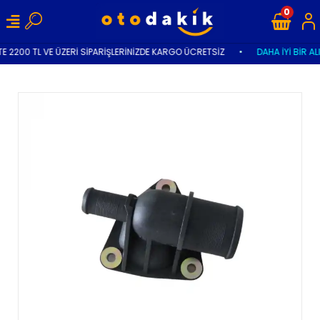
0
E 2200 TL VE ÜZERİ SİPARİŞLERİNİZDE KARGO ÜCRETSİZ
•
DAHA İYİ BİR AL