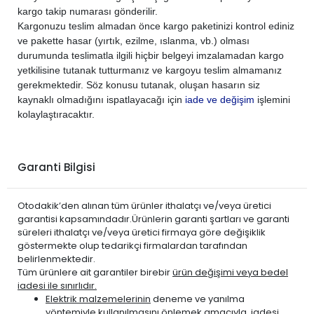
kargo takip numarası gönderilir.
Kargonuzu teslim almadan önce kargo paketinizi kontrol ediniz
ve pakette hasar (yırtık, ezilme, ıslanma, vb.) olması
durumunda teslimatla ilgili hiçbir belgeyi imzalamadan kargo
yetkilisine tutanak tutturmanız ve kargoyu teslim almamanız
gerekmektedir. Söz konusu tutanak, oluşan hasarın siz
kaynaklı olmadığını ispatlayacağı için
iade ve değişim
işlemini
kolaylaştıracaktır.
Garanti Bilgisi
Otodakik’den alınan tüm ürünler ithalatçı ve/veya üretici
garantisi kapsamındadır.Ürünlerin garanti şartları ve garanti
süreleri ithalatçı ve/veya üretici firmaya göre değişiklik
göstermekte olup tedarikçi firmalardan tarafından
belirlenmektedir.
Tüm ürünlere ait garantiler birebir
ürün değişimi veya bedel
iadesi ile sınırlıdır.
Elektrik malzemelerinin
deneme ve yanılma
yöntemiyle kullanılmasını önlemek amacıyla, iadesi