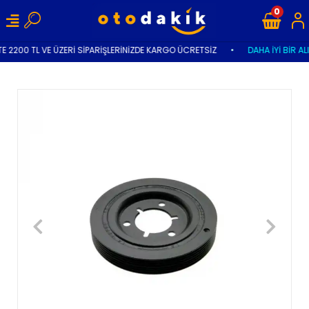
0
E 2200 TL VE ÜZERİ SİPARİŞLERİNİZDE KARGO ÜCRETSİZ
•
DAHA İYİ BİR AL