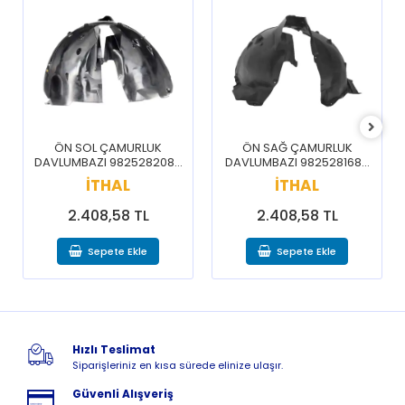
ÖN SOL ÇAMURLUK
ÖN SAĞ ÇAMURLUK
DAVLUMBAZI 9825282080
DAVLUMBAZI 9825281680
/ 3008 5008 16-20
/ 3008 5008 16-20
İTHAL
İTHAL
2.408,58 TL
2.408,58 TL
Sepete Ekle
Sepete Ekle
Hızlı Teslimat
Siparişleriniz en kısa sürede elinize ulaşır.
Güvenli Alışveriş