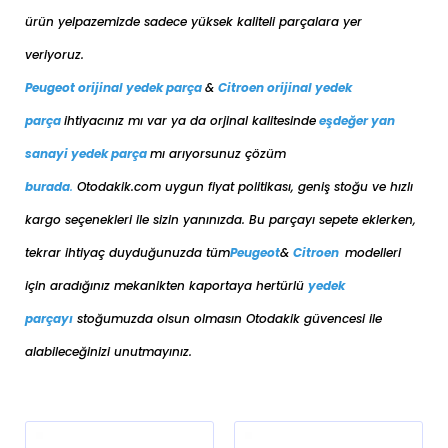
ürün yelpazemizde sadece yüksek kaliteli parçalara yer
veriyoruz.
Peugeot orijinal yedek parça
&
Citroen orijinal yedek
parça
ihtiyacınız mı var ya da orjinal kalitesinde
eşdeğer
yan
sanayi yedek parça
mı arıyorsunuz çözüm
burada
.
Otodakik.com uygun fiyat politikası, geniş stoğu ve hızlı
kargo seçenekleri ile sizin yanınızda. Bu parçayı sepete eklerken,
tekrar ihtiyaç duyduğunuzda tüm
Peugeot
&
Citroen
modelleri
için aradığınız mekanikten kaportaya her
türlü
yedek
parçayı
stoğumuzda olsun olmasın Otodakik güvencesi ile
alabileceğinizi unutmayınız.