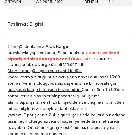
CITROEN
C4 2005-2010
BENZİN
1.4
CITROEN
C4 2005-2010
BENZİN
1.6
PEUGEOT
307 2001-2006
BENZİN
1.4
Teslimat Bilgisi
PEUGEOT
307 2001-2006
BENZİN
1.6
PEUGEOT
307 2006-2009
BENZİN
1.4
PEUGEOT
307 2006-2009
BENZİN
1.6
Tüm gönderilerimiz
Aras Kargo
2.200TL ve üzeri
aracılığıyla yapılmaktadır,
Sepet toplamı
siparişlerinizde kargo bedeli ÜCRETSİZ.
2.200TL altı
siparişlerinizde kargo ücreti 125,00TL'dir.
Sitemizden
gün içerisinde saat 15:00'a
vermiş olduğunuz siparişleriniz
kadar
aynı gün, saat 15:00
sonrası vermiş olduğunuz siparişleriniz ise bir sonraki gün
anlaşmalı kargo firmasına teslim edilir.
Cuma günü 15:00’dan
sonra verilen siparişleriniz pazartesi günü işleme
alınır. Siparişinizin en hızlı bir şekilde size ulaşması için lütfen
adres bilgilerinizi detaylı ve tarif ekleyerek
yazınız. Siparişleriniz 2-4 iş günü içerisinde belirttiğiniz adrese
teslim edilir.,
Kargo şubesi olmayan yerlerde teslimat süresi
uzayabilir. Gönderiniz gerçekleştiğinde size e-posta yolu ile
kargo takip numarası gönderilir.