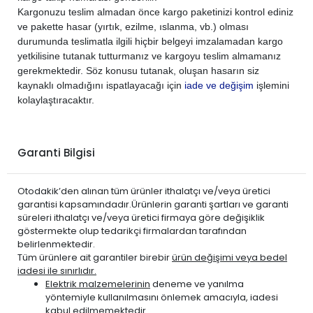
Kargonuzu teslim almadan önce kargo paketinizi kontrol ediniz
ve pakette hasar (yırtık, ezilme, ıslanma, vb.) olması
durumunda teslimatla ilgili hiçbir belgeyi imzalamadan kargo
yetkilisine tutanak tutturmanız ve kargoyu teslim almamanız
gerekmektedir. Söz konusu tutanak, oluşan hasarın siz
kaynaklı olmadığını ispatlayacağı için
iade ve değişim
işlemini
kolaylaştıracaktır.
Garanti Bilgisi
Otodakik’den alınan tüm ürünler ithalatçı ve/veya üretici
garantisi kapsamındadır.Ürünlerin garanti şartları ve garanti
süreleri ithalatçı ve/veya üretici firmaya göre değişiklik
göstermekte olup tedarikçi firmalardan tarafından
belirlenmektedir.
Tüm ürünlere ait garantiler birebir
ürün değişimi veya bedel
iadesi ile sınırlıdır.
Elektrik malzemelerinin
deneme ve yanılma
yöntemiyle kullanılmasını önlemek amacıyla, iadesi
kabul edilmemektedir.