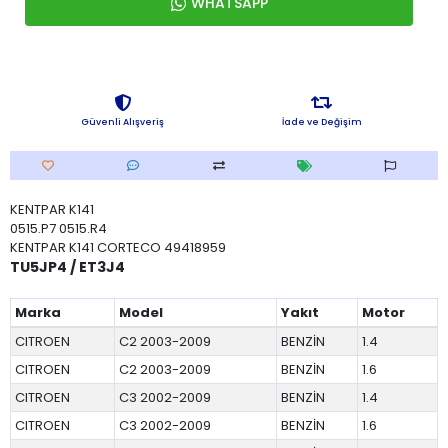
WHATSAPP
Güvenli Alışveriş
İade ve Değişim
KENTPAR K141
0515.P7 0515.R4
KENTPAR K141 CORTECO 49418959
TU5JP4 / ET3J4
Marka
Model
Yakıt
Motor
CITROEN
C2 2003-2009
BENZİN
1.4
CITROEN
C2 2003-2009
BENZİN
1.6
CITROEN
C3 2002-2009
BENZİN
1.4
CITROEN
C3 2002-2009
BENZİN
1.6