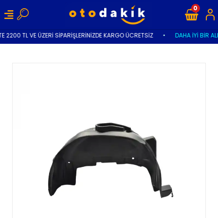
0
E 2200 TL VE ÜZERİ SİPARİŞLERİNİZDE KARGO ÜCRETSİZ
•
DAHA İYİ BİR AL