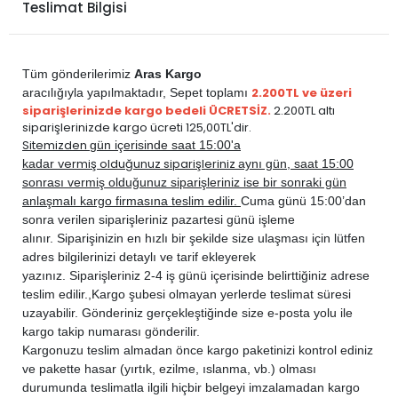
Teslimat Bilgisi
Tüm gönderilerimiz
Aras Kargo
2.200TL ve üzeri
aracılığıyla yapılmaktadır,
Sepet toplamı
siparişlerinizde kargo bedeli ÜCRETSİZ.
2.200TL altı
siparişlerinizde kargo ücreti 125,00TL'dir.
Sitemizden
gün içerisinde saat 15:00'a
vermiş olduğunuz siparişleriniz
kadar
aynı gün, saat 15:00
sonrası vermiş olduğunuz siparişleriniz ise bir sonraki gün
anlaşmalı kargo firmasına teslim edilir.
Cuma günü 15:00’dan
sonra verilen siparişleriniz pazartesi günü işleme
alınır. Siparişinizin en hızlı bir şekilde size ulaşması için lütfen
adres bilgilerinizi detaylı ve tarif ekleyerek
yazınız. Siparişleriniz 2-4 iş günü içerisinde belirttiğiniz adrese
teslim edilir.,
Kargo şubesi olmayan yerlerde teslimat süresi
uzayabilir. Gönderiniz gerçekleştiğinde size e-posta yolu ile
kargo takip numarası gönderilir.
Kargonuzu teslim almadan önce kargo paketinizi kontrol ediniz
ve pakette hasar (yırtık, ezilme, ıslanma, vb.) olması
durumunda teslimatla ilgili hiçbir belgeyi imzalamadan kargo