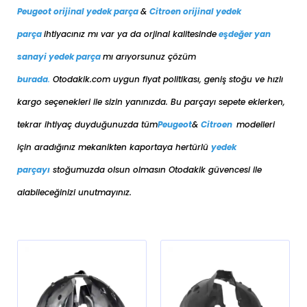
Peugeot orijinal yedek parça
&
Citroen orijinal yedek
parça
ihtiyacınız mı var ya da orjinal kalitesinde
eşdeğer
yan
sanayi yedek parça
mı arıyorsunuz çözüm
burada
.
Otodakik.com uygun fiyat politikası, geniş stoğu ve hızlı
kargo seçenekleri ile sizin yanınızda. Bu parçayı sepete eklerken,
tekrar ihtiyaç duyduğunuzda tüm
Peugeot
&
Citroen
modelleri
için aradığınız mekanikten kaportaya her
türlü
yedek
parçayı
stoğumuzda olsun olmasın Otodakik güvencesi ile
alabileceğinizi unutmayınız.