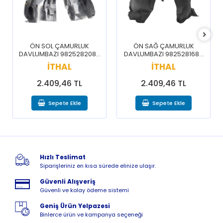
ÖN SOL ÇAMURLUK
ÖN SAĞ ÇAMURLUK
DAVLUMBAZI 9825282080
DAVLUMBAZI 9825281680
/ 3008 5008 16-20
/ 3008 5008 16-20
İTHAL
İTHAL
2.409,46 TL
2.409,46 TL
Sepete Ekle
Sepete Ekle
Hızlı Teslimat
Siparişleriniz en kısa sürede elinize ulaşır.
Güvenli Alışveriş
Güvenli ve kolay ödeme sistemi
Geniş Ürün Yelpazesi
Binlerce ürün ve kampanya seçeneği