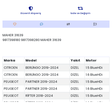
Güvenli Alışveriş
İade ve Değişim
MAHER 31639
9817398180 9817398280 MAHER 31639
Marka
Model
Yakıt
Motor
CITROEN
BERLİNGO 2019-2024
DİZEL
1.5 BlueHDi
CITROEN
BERLİNGO 2019-2024
DİZEL
1.6 BlueHDi
PEUGEOT
PARTNER 2019-2024
DİZEL
1.5 BlueHDi
PEUGEOT
PARTNER 2019-2024
DİZEL
1.6 BlueHDi
PEUGEOT
RİFTER 2018-2024
DİZEL
1.5 BlueHDi
PEUGEOT
RİFTER 2018-2024
DİZEL
1.6 BlueHDi