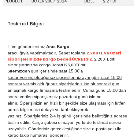
PEUGEOT
BOXER 2007-2024
DİZEL
2.2 HDi
Teslimat Bilgisi
Tüm gönderilerimiz
Aras Kargo
2.200TL ve üzeri
aracılığıyla yapılmaktadır,
Sepet toplamı
siparişlerinizde kargo bedeli ÜCRETSİZ.
2.200TL altı
siparişlerinizde kargo ücreti 125,00TL'dir.
Sitemizden
gün içerisinde saat 15:00'a
vermiş olduğunuz siparişleriniz
kadar
aynı gün, saat 15:00
sonrası vermiş olduğunuz siparişleriniz ise bir sonraki gün
anlaşmalı kargo firmasına teslim edilir.
Cuma günü 15:00’dan
sonra verilen siparişleriniz pazartesi günü işleme
alınır. Siparişinizin en hızlı bir şekilde size ulaşması için lütfen
adres bilgilerinizi detaylı ve tarif ekleyerek
yazınız. Siparişleriniz 2-4 iş günü içerisinde belirttiğiniz adrese
teslim edilir.,
Kargo şubesi olmayan yerlerde teslimat süresi
uzayabilir. Gönderiniz gerçekleştiğinde size e-posta yolu ile
kargo takip numarası gönderilir.