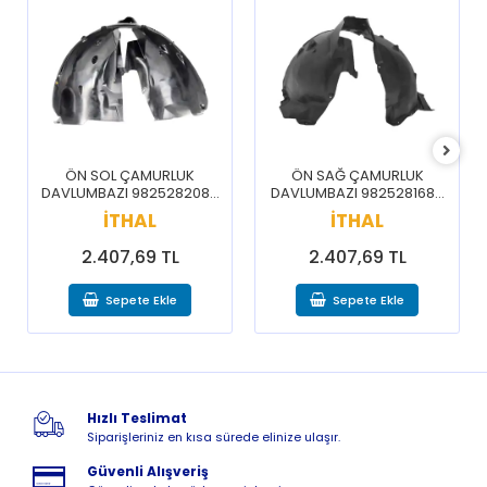
ÖN SOL ÇAMURLUK
ÖN SAĞ ÇAMURLUK
DAVLUMBAZI 9825282080
DAVLUMBAZI 9825281680
/ 3008 5008 16-20
/ 3008 5008 16-20
İTHAL
İTHAL
2.407,69 TL
2.407,69 TL
Sepete Ekle
Sepete Ekle
Hızlı Teslimat
Siparişleriniz en kısa sürede elinize ulaşır.
Güvenli Alışveriş