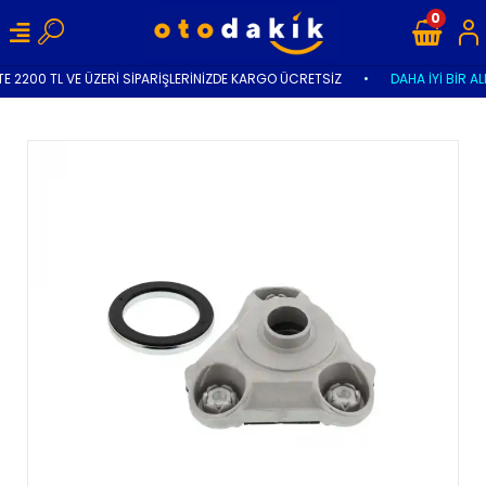
0
E 2200 TL VE ÜZERİ SİPARİŞLERİNİZDE KARGO ÜCRETSİZ
•
DAHA İYİ BİR AL