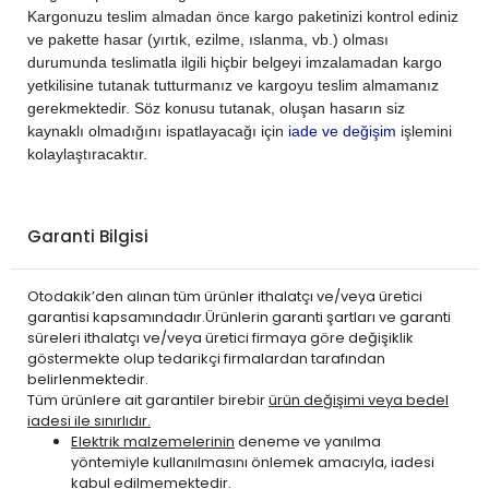
Kargonuzu teslim almadan önce kargo paketinizi kontrol ediniz
ve pakette hasar (yırtık, ezilme, ıslanma, vb.) olması
durumunda teslimatla ilgili hiçbir belgeyi imzalamadan kargo
yetkilisine tutanak tutturmanız ve kargoyu teslim almamanız
gerekmektedir. Söz konusu tutanak, oluşan hasarın siz
kaynaklı olmadığını ispatlayacağı için
iade ve değişim
işlemini
kolaylaştıracaktır.
Garanti Bilgisi
Otodakik’den alınan tüm ürünler ithalatçı ve/veya üretici
garantisi kapsamındadır.Ürünlerin garanti şartları ve garanti
süreleri ithalatçı ve/veya üretici firmaya göre değişiklik
göstermekte olup tedarikçi firmalardan tarafından
belirlenmektedir.
Tüm ürünlere ait garantiler birebir
ürün değişimi veya bedel
iadesi ile sınırlıdır.
Elektrik malzemelerinin
deneme ve yanılma
yöntemiyle kullanılmasını önlemek amacıyla, iadesi
kabul edilmemektedir.