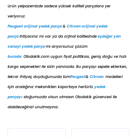
ürün yelpazemizde sadece yüksek kaliteli parçalara yer
veriyoruz.
Peugeot orijinal yedek parça
&
Citroen orijinal yedek
parça
ihtiyacınız mı var ya da orjinal kalitesinde
eşdeğer
yan
sanayi yedek parça
mı arıyorsunuz çözüm
burada
.
Otodakik.com uygun fiyat politikası, geniş stoğu ve hızlı
kargo seçenekleri ile sizin yanınızda. Bu parçayı sepete eklerken,
tekrar ihtiyaç duyduğunuzda tüm
Peugeot
&
Citroen
modelleri
için aradığınız mekanikten kaportaya her
türlü
yedek
parçayı
stoğumuzda olsun olmasın Otodakik güvencesi ile
alabileceğinizi unutmayınız.