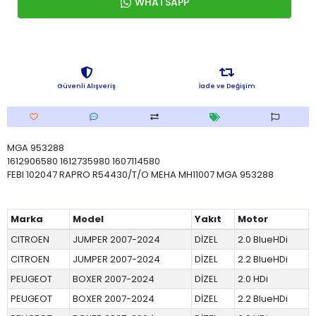
WHATSAPP
Güvenli Alışveriş
İade ve Değişim
MGA 953288
1612906580 1612735980 1607114580
FEBI 102047 RAPRO R54430/T/O MEHA MH11007 MGA 953288
Marka
Model
Yakıt
Motor
CITROEN
JUMPER 2007-2024
DİZEL
2.0 BlueHDi
CITROEN
JUMPER 2007-2024
DİZEL
2.2 BlueHDi
PEUGEOT
BOXER 2007-2024
DİZEL
2.0 HDi
PEUGEOT
BOXER 2007-2024
DİZEL
2.2 BlueHDi