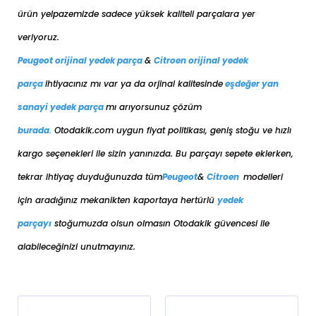
ürün yelpazemizde sadece yüksek kaliteli parçalara yer
veriyoruz.
Peugeot orijinal yedek parça
&
Citroen orijinal yedek
parça
ihtiyacınız mı var ya da orjinal kalitesinde
eşdeğer
yan
sanayi yedek parça
mı arıyorsunuz çözüm
burada
.
Otodakik.com uygun fiyat politikası, geniş stoğu ve hızlı
kargo seçenekleri ile sizin yanınızda. Bu parçayı sepete eklerken,
tekrar ihtiyaç duyduğunuzda tüm
Peugeot
&
Citroen
modelleri
için aradığınız mekanikten kaportaya her
türlü
yedek
parçayı
stoğumuzda olsun olmasın Otodakik güvencesi ile
alabileceğinizi unutmayınız.