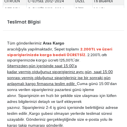
CITROEN
C-ELYSÉE 2012-2024
DİZEL
1.6 BlueHDi
CITROEN
C-ELYSÉE 2012-2024
DİZEL
1.6 HDi
PEUGEOT
301 2012-2020
BENZİN
1.2 PureTech
Teslimat Bilgisi
PEUGEOT
301 2012-2020
BENZİN
1.2 VTi
PEUGEOT
301 2012-2020
BENZİN
1.6 VTi
PEUGEOT
301 2012-2020
DİZEL
1.5 BlueHDi
Tüm gönderilerimiz
Aras Kargo
PEUGEOT
301 2012-2020
DİZEL
1.6 BlueHDi
2.200TL ve üzeri
aracılığıyla yapılmaktadır,
Sepet toplamı
siparişlerinizde kargo bedeli ÜCRETSİZ.
2.200TL altı
PEUGEOT
301 2012-2020
DİZEL
1.6 HDi
siparişlerinizde kargo ücreti 125,00TL'dir.
Sitemizden
gün içerisinde saat 15:00'a
vermiş olduğunuz siparişleriniz
kadar
aynı gün, saat 15:00
sonrası vermiş olduğunuz siparişleriniz ise bir sonraki gün
anlaşmalı kargo firmasına teslim edilir.
Cuma günü 15:00’dan
sonra verilen siparişleriniz pazartesi günü işleme
alınır. Siparişinizin en hızlı bir şekilde size ulaşması için lütfen
adres bilgilerinizi detaylı ve tarif ekleyerek
yazınız. Siparişleriniz 2-4 iş günü içerisinde belirttiğiniz adrese
teslim edilir.,
Kargo şubesi olmayan yerlerde teslimat süresi
uzayabilir. Gönderiniz gerçekleştiğinde size e-posta yolu ile
kargo takip numarası gönderilir.