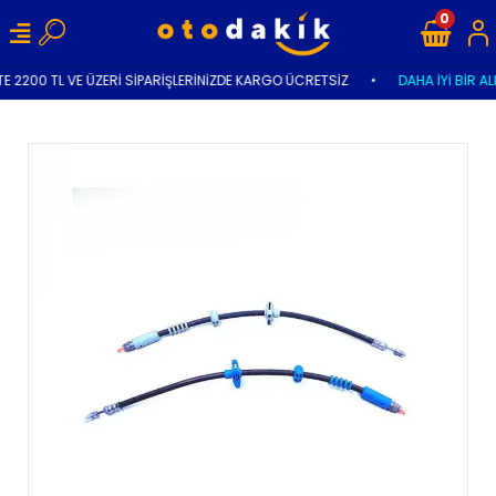
0
E 2200 TL VE ÜZERİ SİPARİŞLERİNİZDE KARGO ÜCRETSİZ
•
DAHA İYİ BİR AL