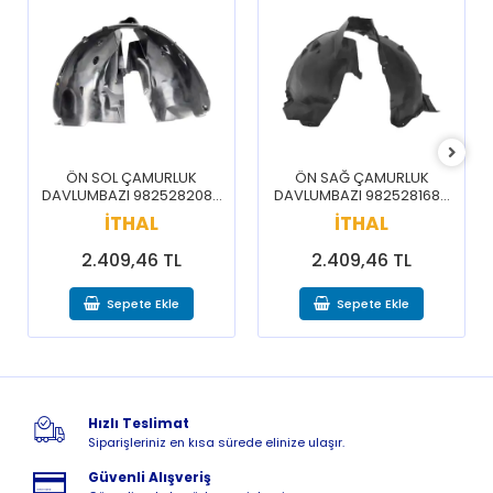
ÖN SOL ÇAMURLUK
ÖN SAĞ ÇAMURLUK
DAVLUMBAZI 9825282080
DAVLUMBAZI 9825281680
/ 3008 5008 16-20
/ 3008 5008 16-20
İTHAL
İTHAL
2.409,46 TL
2.409,46 TL
Sepete Ekle
Sepete Ekle
Hızlı Teslimat
Siparişleriniz en kısa sürede elinize ulaşır.
Güvenli Alışveriş