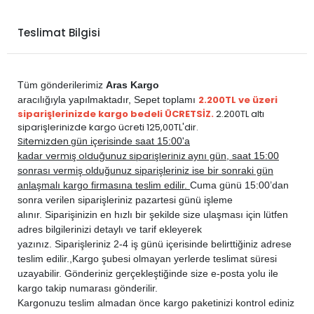
CITROEN
C-ELYSÉE 2012-2024
DİZEL
1.6 HDi
PEUGEOT
301 2012-2020
BENZİN
1.2 PureTech
Teslimat Bilgisi
PEUGEOT
301 2012-2020
BENZİN
1.2 VTi
PEUGEOT
301 2012-2020
BENZİN
1.6 VTi
PEUGEOT
301 2012-2020
DİZEL
1.5 BlueHDi
Tüm gönderilerimiz
Aras Kargo
PEUGEOT
301 2012-2020
DİZEL
1.6 BlueHDi
2.200TL ve üzeri
aracılığıyla yapılmaktadır,
Sepet toplamı
siparişlerinizde kargo bedeli ÜCRETSİZ.
2.200TL altı
PEUGEOT
301 2012-2020
DİZEL
1.6 HDi
siparişlerinizde kargo ücreti 125,00TL'dir.
Sitemizden
gün içerisinde saat 15:00'a
vermiş olduğunuz siparişleriniz
kadar
aynı gün, saat 15:00
sonrası vermiş olduğunuz siparişleriniz ise bir sonraki gün
anlaşmalı kargo firmasına teslim edilir.
Cuma günü 15:00’dan
sonra verilen siparişleriniz pazartesi günü işleme
alınır. Siparişinizin en hızlı bir şekilde size ulaşması için lütfen
adres bilgilerinizi detaylı ve tarif ekleyerek
yazınız. Siparişleriniz 2-4 iş günü içerisinde belirttiğiniz adrese
teslim edilir.,
Kargo şubesi olmayan yerlerde teslimat süresi
uzayabilir. Gönderiniz gerçekleştiğinde size e-posta yolu ile
kargo takip numarası gönderilir.
Kargonuzu teslim almadan önce kargo paketinizi kontrol ediniz