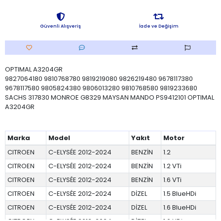
Güvenli Alışveriş
İade ve Değişim
OPTIMAL A3204GR
9827064180 9810768780 9819219080 9826219480 9678117380
9678117580 9805824380 9806013280 9810768580 9819233680
SACHS 317830 MONROE G8329 MAYSAN MANDO PS9412101 OPTIMAL
A3204GR
Marka
Model
Yakıt
Motor
CITROEN
C-ELYSÉE 2012-2024
BENZİN
1.2
CITROEN
C-ELYSÉE 2012-2024
BENZİN
1.2 VTi
CITROEN
C-ELYSÉE 2012-2024
BENZİN
1.6 VTi
CITROEN
C-ELYSÉE 2012-2024
DİZEL
1.5 BlueHDi
CITROEN
C-ELYSÉE 2012-2024
DİZEL
1.6 BlueHDi