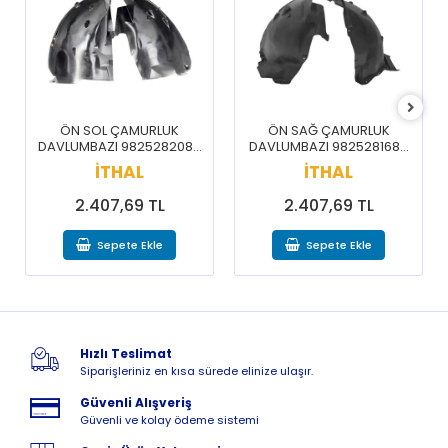
ÖN SOL ÇAMURLUK
ÖN SAĞ ÇAMURLUK
DAVLUMBAZI 9825282080
DAVLUMBAZI 9825281680
/ 3008 5008 16-20
/ 3008 5008 16-20
İTHAL
İTHAL
2.407,69 TL
2.407,69 TL
Sepete Ekle
Sepete Ekle
Hızlı Teslimat
Siparişleriniz en kısa sürede elinize ulaşır.
Güvenli Alışveriş
Güvenli ve kolay ödeme sistemi