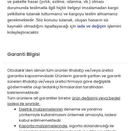
ve pakette hasar (yırtık, ezilme, ıslanma, vb.) olması
durumunda teslimatla ilgili hiçbir belgeyi imzalamadan kargo
yetkilisine tutanak tutturmanız ve kargoyu teslim almamanız
gerekmektedir. Söz konusu tutanak, oluşan hasarın siz
kaynaklı olmadığını ispatlayacağı için
iade ve değişim
işlemini
kolaylaştıracaktır.
Garanti Bilgisi
Otodakik’den alınan tüm ürünler ithalatçı ve/veya üretici
garantisi kapsamındadır.Ürünlerin garanti şartları ve garanti
süreleri ithalatçı ve/veya üretici firmaya göre değişiklik
göstermekte olup tedarikçi firmalardan tarafından
belirlenmektedir.
Tüm ürünlere ait garantiler birebir
ürün değişimi veya bedel
iadesi ile sınırlıdır.
Elektrik malzemelerinin
deneme ve yanılma
yöntemiyle kullanılmasını önlemek amacıyla, iadesi
kabul edilmemektedir.
Kaporta malzemelerinde
, sigorta dolandırıcılığı ile