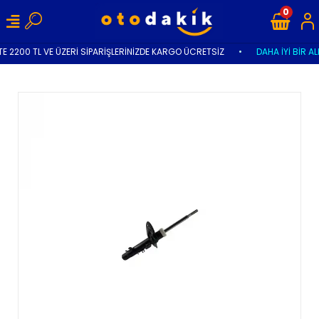
0
E 2200 TL VE ÜZERİ SİPARİŞLERİNİZDE KARGO ÜCRETSİZ
•
DAHA İYİ BİR AL