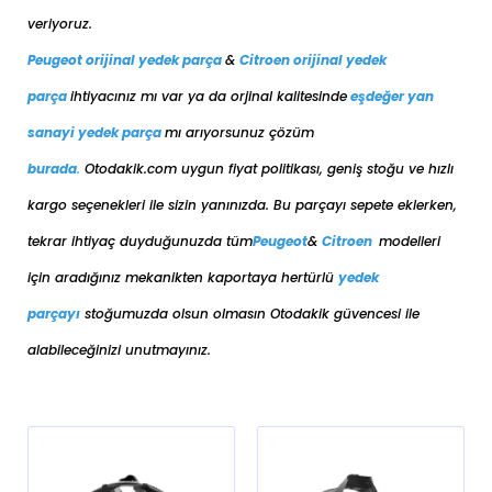
veriyoruz.
Peugeot orijinal yedek parça
&
Citroen orijinal yedek
parça
ihtiyacınız mı var ya da orjinal kalitesinde
eşdeğer
yan
sanayi yedek parça
mı arıyorsunuz çözüm
burada
.
Otodakik.com uygun fiyat politikası, geniş stoğu ve hızlı
kargo seçenekleri ile sizin yanınızda. Bu parçayı sepete eklerken,
tekrar ihtiyaç duyduğunuzda tüm
Peugeot
&
Citroen
modelleri
için aradığınız mekanikten kaportaya her
türlü
yedek
parçayı
stoğumuzda olsun olmasın Otodakik güvencesi ile
alabileceğinizi unutmayınız.