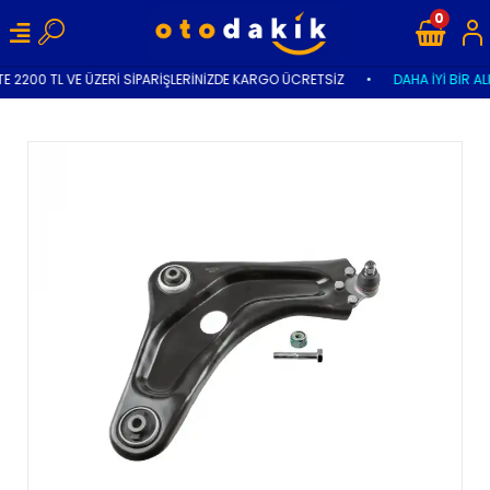
0
E 2200 TL VE ÜZERİ SİPARİŞLERİNİZDE KARGO ÜCRETSİZ
•
DAHA İYİ BİR AL