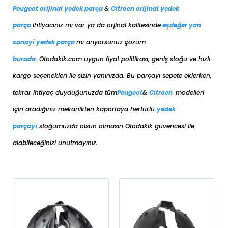
Peugeot orijinal yedek parça
&
Citroen orijinal yedek
parça
ihtiyacınız mı var ya da orjinal kalitesinde
eşdeğer
yan
sanayi yedek parça
mı arıyorsunuz çözüm
burada
.
Otodakik.com uygun fiyat politikası, geniş stoğu ve hızlı
kargo seçenekleri ile sizin yanınızda. Bu parçayı sepete eklerken,
tekrar ihtiyaç duyduğunuzda tüm
Peugeot
&
Citroen
modelleri
için aradığınız mekanikten kaportaya her
türlü
yedek
parçayı
stoğumuzda olsun olmasın Otodakik güvencesi ile
alabileceğinizi unutmayınız.