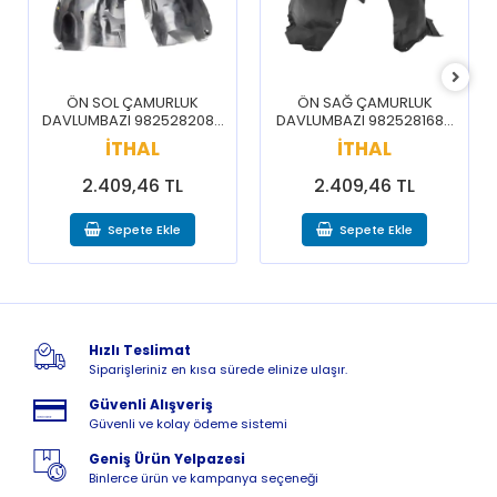
ÖN SOL ÇAMURLUK
ÖN SAĞ ÇAMURLUK
DAVLUMBAZI 9825282080
DAVLUMBAZI 9825281680
/ 3008 5008 16-20
/ 3008 5008 16-20
İTHAL
İTHAL
2.409,46 TL
2.409,46 TL
Sepete Ekle
Sepete Ekle
Hızlı Teslimat
Siparişleriniz en kısa sürede elinize ulaşır.
Güvenli Alışveriş
Güvenli ve kolay ödeme sistemi
Geniş Ürün Yelpazesi
Binlerce ürün ve kampanya seçeneği