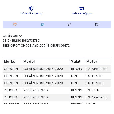
Güvenli Alışveriş
İade ve Değişim
ORJİN 06172
9819418280 1682731780
TEKNOROT CI-708 AYD 20743 ORJİN 06172
Marka
Model
Yakıt
Motor
CITROEN
C3 AİRCROSS 2017-2020
BENZİN
1.2 PureTech
CITROEN
C3 AİRCROSS 2017-2020
DİZEL
1.5 BlueHDi
CITROEN
C3 AİRCROSS 2017-2020
DİZEL
1.6 BlueHDi
PEUGEOT
2008 2013-2019
BENZİN
1.2 E-VTi
PEUGEOT
2008 2013-2019
BENZİN
1.2 PureTech
PEUGEOT
2008 2013-2019
BENZİN
1.2 VTi
PEUGEOT
2008 2013-2019
BENZİN
1.6 VTi