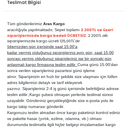
Teslimat Bilgisi
PEUGEOT
2008 2013-2019
DİZEL
1.5 BlueHDi
PEUGEOT
2008 2013-2019
DİZEL
1.6 BlueHDi
PEUGEOT
2008 2013-2019
DİZEL
1.6 E-HDi
Tüm gönderilerimiz
Aras Kargo
2.200TL ve üzeri
aracılığıyla yapılmaktadır,
Sepet toplamı
siparişlerinizde kargo bedeli ÜCRETSİZ.
2.200TL altı
siparişlerinizde kargo ücreti 125,00TL'dir.
Sitemizden
gün içerisinde saat 15:00'a
vermiş olduğunuz siparişleriniz
kadar
aynı gün, saat 15:00
sonrası vermiş olduğunuz siparişleriniz ise bir sonraki gün
anlaşmalı kargo firmasına teslim edilir.
Cuma günü 15:00’dan
sonra verilen siparişleriniz pazartesi günü işleme
alınır. Siparişinizin en hızlı bir şekilde size ulaşması için lütfen
adres bilgilerinizi detaylı ve tarif ekleyerek
yazınız. Siparişleriniz 2-4 iş günü içerisinde belirttiğiniz adrese
teslim edilir.,
Kargo şubesi olmayan yerlerde teslimat süresi
uzayabilir. Gönderiniz gerçekleştiğinde size e-posta yolu ile
kargo takip numarası gönderilir.
Kargonuzu teslim almadan önce kargo paketinizi kontrol ediniz
ve pakette hasar (yırtık, ezilme, ıslanma, vb.) olması
durumunda teslimatla ilgili hiçbir belgeyi imzalamadan kargo