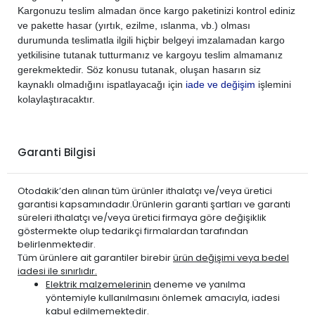
Kargonuzu teslim almadan önce kargo paketinizi kontrol ediniz
ve pakette hasar (yırtık, ezilme, ıslanma, vb.) olması
durumunda teslimatla ilgili hiçbir belgeyi imzalamadan kargo
yetkilisine tutanak tutturmanız ve kargoyu teslim almamanız
gerekmektedir. Söz konusu tutanak, oluşan hasarın siz
kaynaklı olmadığını ispatlayacağı için
iade ve değişim
işlemini
kolaylaştıracaktır.
Garanti Bilgisi
Otodakik’den alınan tüm ürünler ithalatçı ve/veya üretici
garantisi kapsamındadır.Ürünlerin garanti şartları ve garanti
süreleri ithalatçı ve/veya üretici firmaya göre değişiklik
göstermekte olup tedarikçi firmalardan tarafından
belirlenmektedir.
Tüm ürünlere ait garantiler birebir
ürün değişimi veya bedel
iadesi ile sınırlıdır.
Elektrik malzemelerinin
deneme ve yanılma
yöntemiyle kullanılmasını önlemek amacıyla, iadesi
kabul edilmemektedir.