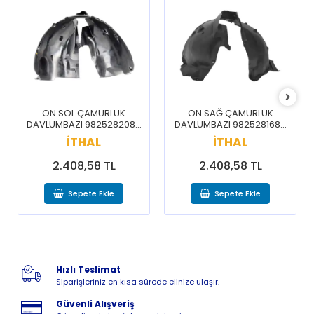
ÖN SOL ÇAMURLUK
ÖN SAĞ ÇAMURLUK
DAVLUMBAZI 9825282080
DAVLUMBAZI 9825281680
/ 3008 5008 16-20
/ 3008 5008 16-20
İTHAL
İTHAL
2.408,58 TL
2.408,58 TL
Sepete Ekle
Sepete Ekle
Hızlı Teslimat
Siparişleriniz en kısa sürede elinize ulaşır.
Güvenli Alışveriş