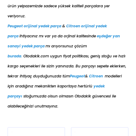
ürün yelpazemizde sadece yüksek kaliteli parçalara yer
veriyoruz.
Peugeot orijinal yedek parça
&
Citroen orijinal yedek
parça
ihtiyacınız mı var ya da orjinal kalitesinde
eşdeğer
yan
sanayi yedek parça
mı arıyorsunuz çözüm
burada
.
Otodakik.com uygun fiyat politikası, geniş stoğu ve hızlı
kargo seçenekleri ile sizin yanınızda. Bu parçayı sepete eklerken,
tekrar ihtiyaç duyduğunuzda tüm
Peugeot
&
Citroen
modelleri
için aradığınız mekanikten kaportaya her
türlü
yedek
parçayı
stoğumuzda olsun olmasın Otodakik güvencesi ile
alabileceğinizi unutmayınız.