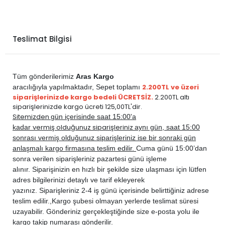
Teslimat Bilgisi
Tüm gönderilerimiz
Aras Kargo
2.200TL ve üzeri
aracılığıyla yapılmaktadır,
Sepet toplamı
siparişlerinizde kargo bedeli ÜCRETSİZ.
2.200TL altı
siparişlerinizde kargo ücreti 125,00TL'dir.
Sitemizden
gün içerisinde saat 15:00'a
vermiş olduğunuz siparişleriniz
kadar
aynı gün, saat 15:00
sonrası vermiş olduğunuz siparişleriniz ise bir sonraki gün
anlaşmalı kargo firmasına teslim edilir.
Cuma günü 15:00’dan
sonra verilen siparişleriniz pazartesi günü işleme
alınır. Siparişinizin en hızlı bir şekilde size ulaşması için lütfen
adres bilgilerinizi detaylı ve tarif ekleyerek
yazınız. Siparişleriniz 2-4 iş günü içerisinde belirttiğiniz adrese
teslim edilir.,
Kargo şubesi olmayan yerlerde teslimat süresi
uzayabilir. Gönderiniz gerçekleştiğinde size e-posta yolu ile
kargo takip numarası gönderilir.