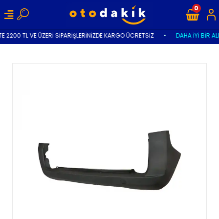
0
E 2200 TL VE ÜZERİ SİPARİŞLERİNİZDE KARGO ÜCRETSİZ
•
DAHA İYİ BİR AL